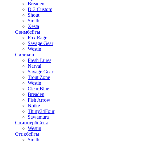
Breaden
D-3 Custom
Shout
Smith
Xesta
Свимбейты
Fox Rage
Savage Gear
Westin
Силикон
Fresh Lures
Narval
Savage Gear
Trout Zone
Westin
Clear Blue
Breaden
Fish Arrow
Noike
Thirty34Four
Sawamura
Спиннербейты
Westin
Стикбейты
Smith