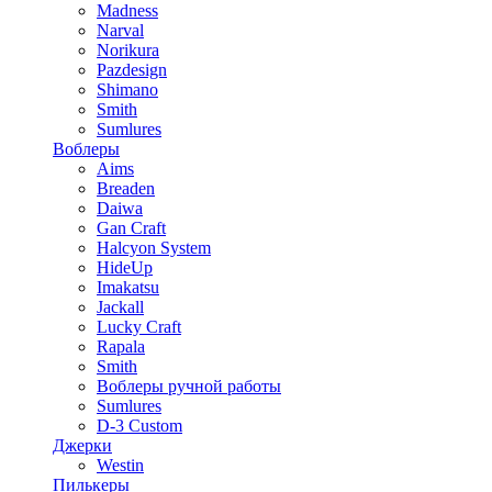
Madness
Narval
Norikura
Pazdesign
Shimano
Smith
Sumlures
Воблеры
Aims
Breaden
Daiwa
Gan Craft
Halcyon System
HideUp
Imakatsu
Jackall
Lucky Craft
Rapala
Smith
Воблеры ручной работы
Sumlures
D-3 Custom
Джерки
Westin
Пилькеры