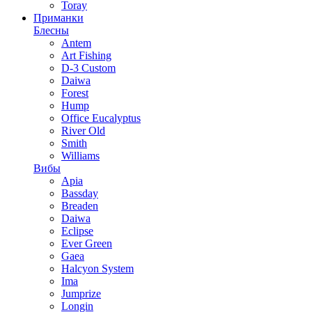
Toray
Приманки
Блесны
Antem
Art Fishing
D-3 Custom
Daiwa
Forest
Hump
Office Eucalyptus
River Old
Smith
Williams
Вибы
Apia
Bassday
Breaden
Daiwa
Eclipse
Ever Green
Gaea
Halcyon System
Ima
Jumprize
Longin