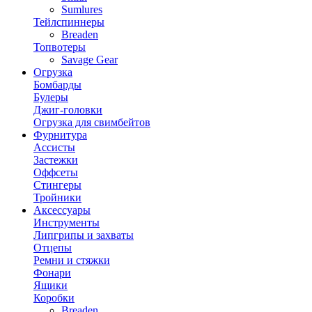
Sumlures
Тейлспиннеры
Breaden
Топвотеры
Savage Gear
Огрузка
Бомбарды
Булеры
Джиг-головки
Огрузка для свимбейтов
Фурнитура
Ассисты
Застежки
Оффсеты
Стингеры
Тройники
Аксессуары
Инструменты
Липгрипы и захваты
Отцепы
Ремни и стяжки
Фонари
Ящики
Коробки
Breaden