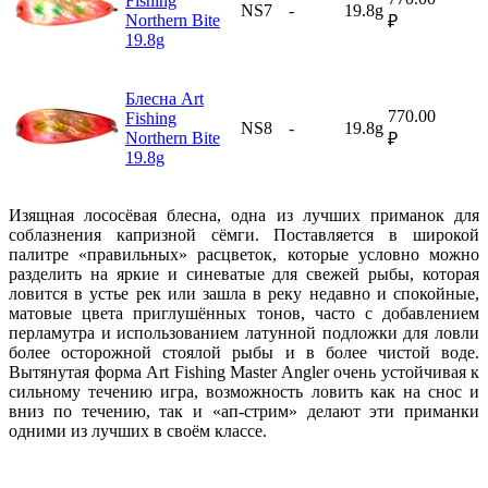
Fishing
NS7
-
19.8g
Northern Bite
₽
19.8g
Блесна Art
770.00
Fishing
NS8
-
19.8g
Northern Bite
₽
19.8g
Изящная лососёвая блесна, одна из лучших приманок для
соблазнения капризной сёмги. Поставляется в широкой
палитре «правильных» расцветок, которые условно можно
разделить на яркие и синеватые для свежей рыбы, которая
ловится в устье рек или зашла в реку недавно и спокойные,
матовые цвета приглушённых тонов, часто с добавлением
перламутра и использованием латунной подложки для ловли
более осторожной стоялой рыбы и в более чистой воде.
Вытянутая форма Art Fishing Master Angler очень устойчивая к
сильному течению игра, возможность ловить как на снос и
вниз по течению, так и «ап-стрим» делают эти приманки
одними из лучших в своём классе.