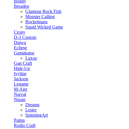
Boggy
Breaden
Glamour Rock Fish
Monster Calling
Rocketmaru
Squid Wicked Game
Crony
D-3 Custom
Daiwa
Eclipse
Gamakatsu
Luxxe
Gan Craft
Hide-Up
Ivyline
Jackson
Legame
M-Aire
Narval
Nissin
Dreams
Lester
SpinningArt
Palms
Rodio Craft