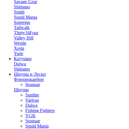
Savage Gear
Shimano
Smith
Squid Mania
Supremo
Tailwalk
Thirty34Four
Valley Hill
Westin
Xesta
Yarie
Катушки
Daiwa
Shimano
Шнуры и Лески
Флюорокарбон
Seaguar
Шнуры
Sunline
Varivas
Daiwa
Fishing Fighters
YGK
Seaguar
Squid Mania