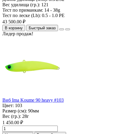
Вес удилища (гр.):
121
Тест по приманкам:
14 - 38g
Тест по леске (Lb):
0.5 - 1.0 PE
43 500.00 ₽
В корзину
Быстрый заказ
Лидер продаж!
Виб Ima Koume 90 heavy #103
Цвет:
103
Размер (см):
90мм
Вес (гр.):
28г
1 450.00 ₽