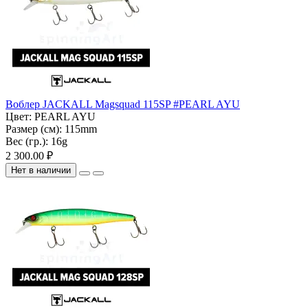
Воблер JACKALL Magsquad 115SP #PEARL AYU
Цвет:
PEARL AYU
Размер (см):
115mm
Вес (гр.):
16g
2 300.00 ₽
Нет в наличии