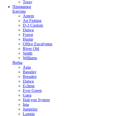
Toray
Приманки
Блесны
Antem
Art Fishing
D-3 Custom
Daiwa
Forest
Hump
Office Eucalyptus
River Old
Smith
Williams
Вибы
Apia
Bassday
Breaden
Daiwa
Eclipse
Ever Green
Gaea
Halcyon System
Ima
Jumprize
Longin