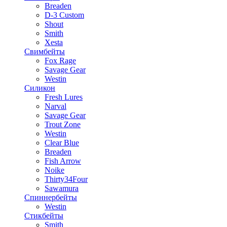
Breaden
D-3 Custom
Shout
Smith
Xesta
Свимбейты
Fox Rage
Savage Gear
Westin
Силикон
Fresh Lures
Narval
Savage Gear
Trout Zone
Westin
Clear Blue
Breaden
Fish Arrow
Noike
Thirty34Four
Sawamura
Спиннербейты
Westin
Стикбейты
Smith