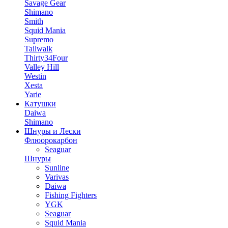
Savage Gear
Shimano
Smith
Squid Mania
Supremo
Tailwalk
Thirty34Four
Valley Hill
Westin
Xesta
Yarie
Катушки
Daiwa
Shimano
Шнуры и Лески
Флюорокарбон
Seaguar
Шнуры
Sunline
Varivas
Daiwa
Fishing Fighters
YGK
Seaguar
Squid Mania