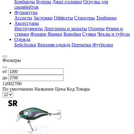
Бомбарды
Булеры
Джиг-головки
Огрузка для
свимбейтов
Фурнитура
Ассисты
Застежки
Оффсеты
Стингеры
Тройники
Аксессуары
Инструменты
Липгрипы и захваты
Отцепы
Ремни и
стяжки
Фонари
Ящики
Коробки
Сумки
Чехлы и тубусы
Одежда
Бейсболки
Верхняя одежда
Перчатки
Футболки
Фильтры
от
до
1200
2700
По умолчанию
Название
Цена
Код Товара