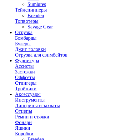
Sumlures
Тейлспиннеры
Breaden
Топвотеры
Savage Gear
Огрузка
Бомбарды
Булеры
Джиг-головки
Огрузка для свимбейтов
Фурнитура
Ассисты
Застежки
Оффсеты
Стингеры
Тройники
Аксессуары
Инструменты
Липгрипы и захваты
Отцепы
Ремни и стяжки
Фонари
Ящики
Коробки
Breaden