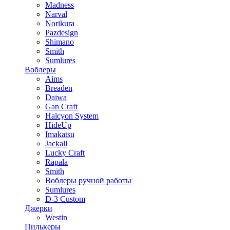
Madness
Narval
Norikura
Pazdesign
Shimano
Smith
Sumlures
Воблеры
Aims
Breaden
Daiwa
Gan Craft
Halcyon System
HideUp
Imakatsu
Jackall
Lucky Craft
Rapala
Smith
Воблеры ручной работы
Sumlures
D-3 Custom
Джерки
Westin
Пилькеры