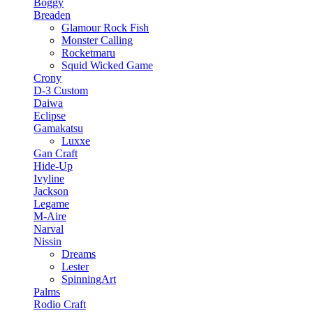
Boggy
Breaden
Glamour Rock Fish
Monster Calling
Rocketmaru
Squid Wicked Game
Crony
D-3 Custom
Daiwa
Eclipse
Gamakatsu
Luxxe
Gan Craft
Hide-Up
Ivyline
Jackson
Legame
M-Aire
Narval
Nissin
Dreams
Lester
SpinningArt
Palms
Rodio Craft