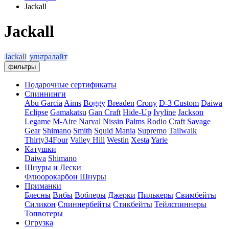
Jackall
Jackall
Jackall
ультралайт
фильтры
Подарочные сертификаты
Спиннинги
Abu Garcia
Aims
Boggy
Breaden
Crony
D-3 Custom
Daiwa
Eclipse
Gamakatsu
Gan Craft
Hide-Up
Ivyline
Jackson
Legame
M-Aire
Narval
Nissin
Palms
Rodio Craft
Savage
Gear
Shimano
Smith
Squid Mania
Supremo
Tailwalk
Thirty34Four
Valley Hill
Westin
Xesta
Yarie
Катушки
Daiwa
Shimano
Шнуры и Лески
Флюорокарбон
Шнуры
Приманки
Блесны
Вибы
Воблеры
Джерки
Пилькеры
Свимбейты
Силикон
Спиннербейты
Стикбейты
Тейлспиннеры
Топвотеры
Огрузка