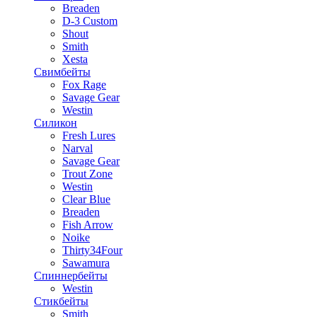
Breaden
D-3 Custom
Shout
Smith
Xesta
Свимбейты
Fox Rage
Savage Gear
Westin
Силикон
Fresh Lures
Narval
Savage Gear
Trout Zone
Westin
Clear Blue
Breaden
Fish Arrow
Noike
Thirty34Four
Sawamura
Спиннербейты
Westin
Стикбейты
Smith