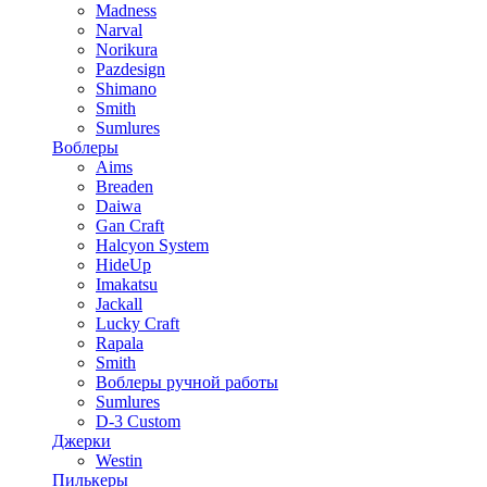
Madness
Narval
Norikura
Pazdesign
Shimano
Smith
Sumlures
Воблеры
Aims
Breaden
Daiwa
Gan Craft
Halcyon System
HideUp
Imakatsu
Jackall
Lucky Craft
Rapala
Smith
Воблеры ручной работы
Sumlures
D-3 Custom
Джерки
Westin
Пилькеры