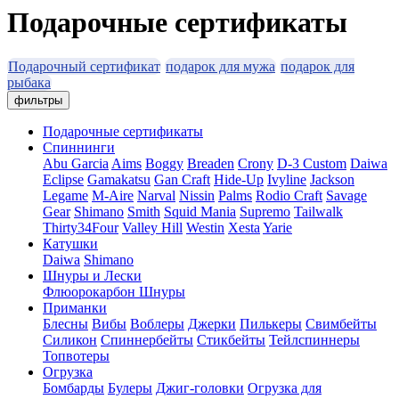
Подарочные сертификаты
Подарочный сертификат
подарок для мужа
подарок для
рыбака
фильтры
Подарочные сертификаты
Спиннинги
Abu Garcia
Aims
Boggy
Breaden
Crony
D-3 Custom
Daiwa
Eclipse
Gamakatsu
Gan Craft
Hide-Up
Ivyline
Jackson
Legame
M-Aire
Narval
Nissin
Palms
Rodio Craft
Savage
Gear
Shimano
Smith
Squid Mania
Supremo
Tailwalk
Thirty34Four
Valley Hill
Westin
Xesta
Yarie
Катушки
Daiwa
Shimano
Шнуры и Лески
Флюорокарбон
Шнуры
Приманки
Блесны
Вибы
Воблеры
Джерки
Пилькеры
Свимбейты
Силикон
Спиннербейты
Стикбейты
Тейлспиннеры
Топвотеры
Огрузка
Бомбарды
Булеры
Джиг-головки
Огрузка для