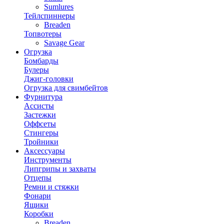
Sumlures
Тейлспиннеры
Breaden
Топвотеры
Savage Gear
Огрузка
Бомбарды
Булеры
Джиг-головки
Огрузка для свимбейтов
Фурнитура
Ассисты
Застежки
Оффсеты
Стингеры
Тройники
Аксессуары
Инструменты
Липгрипы и захваты
Отцепы
Ремни и стяжки
Фонари
Ящики
Коробки
Breaden