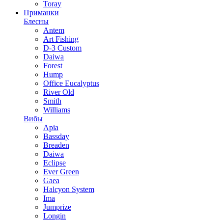
Toray
Приманки
Блесны
Antem
Art Fishing
D-3 Custom
Daiwa
Forest
Hump
Office Eucalyptus
River Old
Smith
Williams
Вибы
Apia
Bassday
Breaden
Daiwa
Eclipse
Ever Green
Gaea
Halcyon System
Ima
Jumprize
Longin