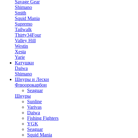
Savage Gear
Shimano
Smith
Squid Mania
Supremo
Tailwalk
Thirty34Four
Valley Hill
Westin
Xesta
Yarie
Катушки
Daiwa
Shimano
Шнуры и Лески
Флюорокарбон
Seaguar
Шнуры
Sunline
Varivas
Daiwa
Fishing Fighters
YGK
Seaguar
Squid Mania