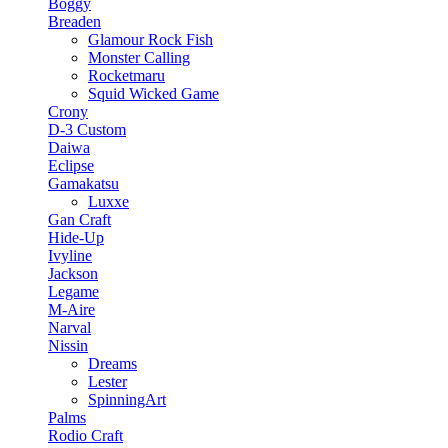
Boggy
Breaden
Glamour Rock Fish
Monster Calling
Rocketmaru
Squid Wicked Game
Crony
D-3 Custom
Daiwa
Eclipse
Gamakatsu
Luxxe
Gan Craft
Hide-Up
Ivyline
Jackson
Legame
M-Aire
Narval
Nissin
Dreams
Lester
SpinningArt
Palms
Rodio Craft