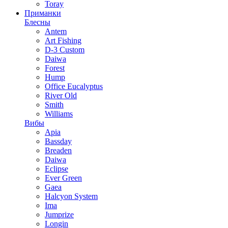
Toray
Приманки
Блесны
Antem
Art Fishing
D-3 Custom
Daiwa
Forest
Hump
Office Eucalyptus
River Old
Smith
Williams
Вибы
Apia
Bassday
Breaden
Daiwa
Eclipse
Ever Green
Gaea
Halcyon System
Ima
Jumprize
Longin