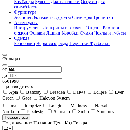
Бомбарды
Булеры
Джиг-головки
Огрузка для
свимбейтов
Фурнитура
Ассисты
Застежки
Оффсеты
Стингеры
Тройники
Аксессуары
Инструменты
Липгрипы и захваты
Отцепы
Ремни и
стяжки
Фонари
Ящики
Коробки
Сумки
Чехлы и тубусы
Одежда
Бейсболки
Верхняя одежда
Перчатки
Футболки
Фильтры
от
до
650
1990
Производитель
Apia
Bassday
Breaden
Daiwa
Eclipse
Ever
Green
Gaea
Halcyon System
Ima
Jumprize
Longin
Madness
Narval
Norikura
Pazdesign
Shimano
Smith
Sumlures
Показать все
По умолчанию
Название
Цена
Код Товара