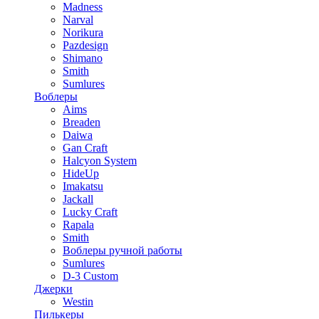
Madness
Narval
Norikura
Pazdesign
Shimano
Smith
Sumlures
Воблеры
Aims
Breaden
Daiwa
Gan Craft
Halcyon System
HideUp
Imakatsu
Jackall
Lucky Craft
Rapala
Smith
Воблеры ручной работы
Sumlures
D-3 Custom
Джерки
Westin
Пилькеры