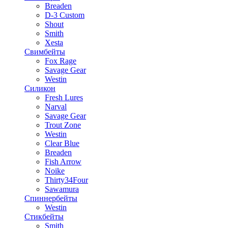
Breaden
D-3 Custom
Shout
Smith
Xesta
Свимбейты
Fox Rage
Savage Gear
Westin
Силикон
Fresh Lures
Narval
Savage Gear
Trout Zone
Westin
Clear Blue
Breaden
Fish Arrow
Noike
Thirty34Four
Sawamura
Спиннербейты
Westin
Стикбейты
Smith