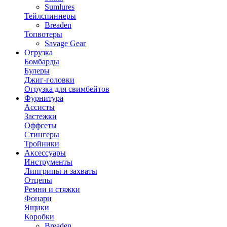
Sumlures
Тейлспиннеры
Breaden
Топвотеры
Savage Gear
Огрузка
Бомбарды
Булеры
Джиг-головки
Огрузка для свимбейтов
Фурнитура
Ассисты
Застежки
Оффсеты
Стингеры
Тройники
Аксессуары
Инструменты
Липгрипы и захваты
Отцепы
Ремни и стяжки
Фонари
Ящики
Коробки
Breaden