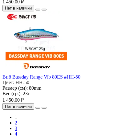
1 450.00 ₽
Нет в наличии
Виб Bassday Range Vib 80ES #HH-50
Цвет:
HH-50
Размер (см):
80mm
Вес (гр.):
23г
1 450.00 ₽
Нет в наличии
1
2
3
4