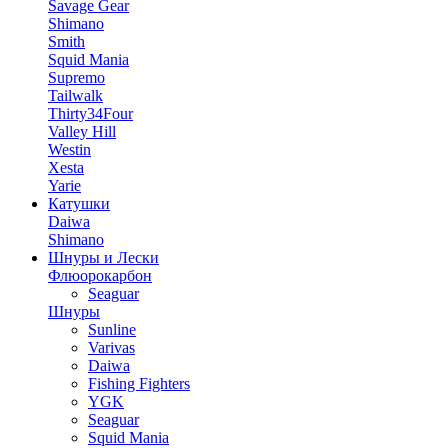
Savage Gear
Shimano
Smith
Squid Mania
Supremo
Tailwalk
Thirty34Four
Valley Hill
Westin
Xesta
Yarie
Катушки
Daiwa
Shimano
Шнуры и Лески
Флюорокарбон
Seaguar
Шнуры
Sunline
Varivas
Daiwa
Fishing Fighters
YGK
Seaguar
Squid Mania