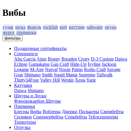
Вибы
судак
щука
форель
rockfish
виб
раттлин
saltwater
окунь
жерех
приманки
фильтры
Подарочные сертификаты
Спиннинги
Abu Garcia
Aims
Boggy
Breaden
Crony
D-3 Custom
Daiwa
Eclipse
Gamakatsu
Gan Craft
Hide-Up
Ivyline
Jackson
Legame
M-Aire
Narval
Nissin
Palms
Rodio Craft
Savage
Gear
Shimano
Smith
Squid Mania
Supremo
Tailwalk
Thirty34Four
Valley Hill
Westin
Xesta
Yarie
Катушки
Daiwa
Shimano
Шнуры и Лески
Флюорокарбон
Шнуры
Приманки
Блесны
Вибы
Воблеры
Джерки
Пилькеры
Свимбейты
Силикон
Спиннербейты
Стикбейты
Тейлспиннеры
Топвотеры
Огрузка