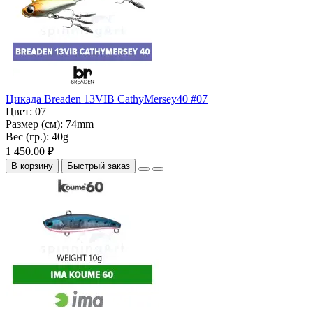
Цикада Breaden 13VIB CathyMersey40 #07
Цвет:
07
Размер (см):
74mm
Вес (гр.):
40g
1 450.00 ₽
В корзину
Быстрый заказ