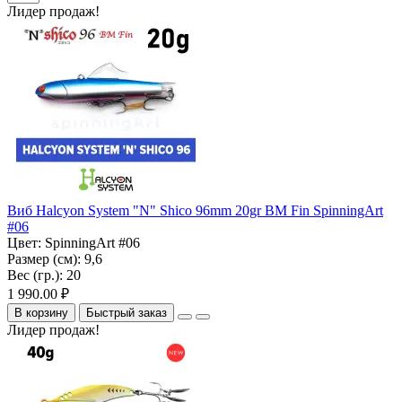
Лидер продаж!
Виб Halcyon System "N" Shico 96mm 20gr BM Fin SpinningArt
#06
Цвет:
SpinningArt #06
Размер (см):
9,6
Вес (гр.):
20
1 990.00 ₽
В корзину
Быстрый заказ
Лидер продаж!