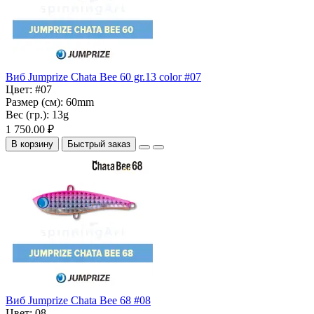
Виб Jumprize Chata Bee 60 gr.13 color #07
Цвет:
#07
Размер (см):
60mm
Вес (гр.):
13g
1 750.00 ₽
В корзину
Быстрый заказ
Виб Jumprize Chata Bee 68 #08
Цвет:
08