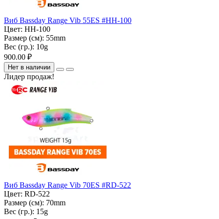
Виб Bassday Range Vib 55ES #HH-100
Цвет:
HH-100
Размер (см):
55mm
Вес (гр.):
10g
900.00 ₽
Нет в наличии
Лидер продаж!
Виб Bassday Range Vib 70ES #RD-522
Цвет:
RD-522
Размер (см):
70mm
Вес (гр.):
15g