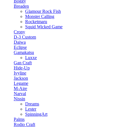
Boggy
Breaden
Glamour Rock Fish
Monster Calling
Rocketmaru
Squid Wicked Game
Crony
D-3 Custom
Daiwa
Eclipse
Gamakatsu
Luxxe
Gan Craft
Hide-Up
Ivyline
Jackson
Legame
M-Aire
Narval
Nissin
Dreams
Lester
SpinningArt
Palms
Rodio Craft