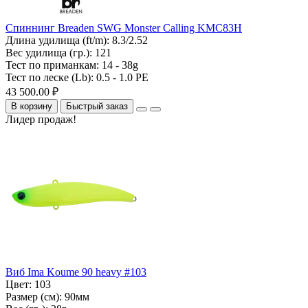
Спиннинг Breaden SWG Monster Calling KMC83H
Длина удилища (ft/m):
8.3/2.52
Вес удилища (гр.):
121
Тест по приманкам:
14 - 38g
Тест по леске (Lb):
0.5 - 1.0 PE
43 500.00 ₽
В корзину
Быстрый заказ
Лидер продаж!
Виб Ima Koume 90 heavy #103
Цвет:
103
Размер (см):
90мм