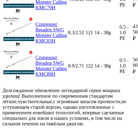
Monster Calling
PE
₽
KMC79H
Спиннинг
43
0.5 -
Breaden SWG
50
8.3/2.52
121
14 - 38g
1.0
Monster Calling
PE
₽
KMC83H
Спиннинг
50
0.5 -
Breaden SWG
00
8.9/2.71
122
14 - 38g
1.0
Monster Calling
PE
₽
KMC89H
Долгожданное обновление легендарной серии мощных
удилищ! Выполненное по современным стандартам
лёгкие,чувствительные,с огромным запасом прочности,не
уступающем старой версии, однако изготовленные с
применением новейших технологий, впервые сделанные
специально для ловли в наших условиях, в том числе на
сильном течении на тяжёлым джигом.