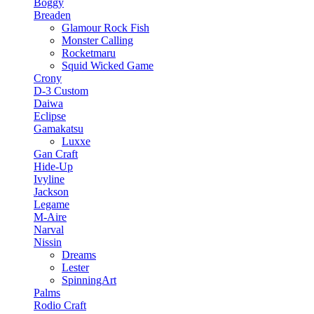
Boggy
Breaden
Glamour Rock Fish
Monster Calling
Rocketmaru
Squid Wicked Game
Crony
D-3 Custom
Daiwa
Eclipse
Gamakatsu
Luxxe
Gan Craft
Hide-Up
Ivyline
Jackson
Legame
M-Aire
Narval
Nissin
Dreams
Lester
SpinningArt
Palms
Rodio Craft