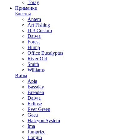
Toray
Приманки
Блесны
Antem
Art Fishing
D-3 Custom
Daiwa
Forest
Hump
Office Eucalyptus
River Old
Smith
Williams
Вибы
Apia
Bassday
Breaden
Daiwa
Eclipse
Ever Green
Gaea
Halcyon System
Ima
Jumprize
Longin