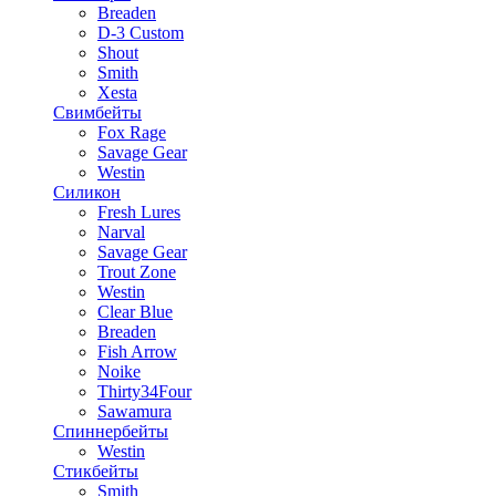
Breaden
D-3 Custom
Shout
Smith
Xesta
Свимбейты
Fox Rage
Savage Gear
Westin
Силикон
Fresh Lures
Narval
Savage Gear
Trout Zone
Westin
Clear Blue
Breaden
Fish Arrow
Noike
Thirty34Four
Sawamura
Спиннербейты
Westin
Стикбейты
Smith