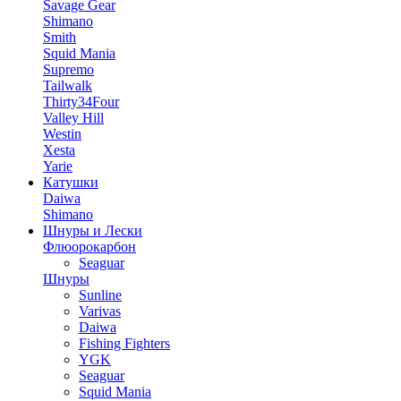
Savage Gear
Shimano
Smith
Squid Mania
Supremo
Tailwalk
Thirty34Four
Valley Hill
Westin
Xesta
Yarie
Катушки
Daiwa
Shimano
Шнуры и Лески
Флюорокарбон
Seaguar
Шнуры
Sunline
Varivas
Daiwa
Fishing Fighters
YGK
Seaguar
Squid Mania