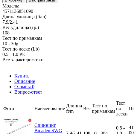
В корзину
Быстрый заказ
Модель:
4571136851690
Длина удилища (ft/m)
7.9/2.41
Вес удилища (гр.)
108
Тест по приманкам
10 - 30g
Тест по леске (Lb)
0.5 - 1.0 PE
Все характеристики
Купить
Описание
Отзывы
0
Вопрос-ответ
Тест
Длинна
Тест по
Фото
Наименование
Вес
по
Ц
ft/m
приманкам
лески
Спиннинг
41
0.5 -
Breaden SWG
00
7.9/2.41
108
10 - 30g
1.0