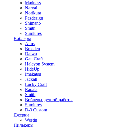
Madness
Narval
Norikura
Pazdesign
Shimano
Smith
Sumlures
Воблеры
Aims
Breaden
Daiwa
Gan Craft
Halcyon System
HideUp
Imakatsu
Jackall
Lucky Craft
Rapala
Smith
Воблеры ручной работы
Sumlures
D-3 Custom
Джерки
Westin
Пилькеры