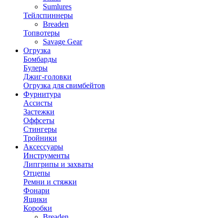
Sumlures
Тейлспиннеры
Breaden
Топвотеры
Savage Gear
Огрузка
Бомбарды
Булеры
Джиг-головки
Огрузка для свимбейтов
Фурнитура
Ассисты
Застежки
Оффсеты
Стингеры
Тройники
Аксессуары
Инструменты
Липгрипы и захваты
Отцепы
Ремни и стяжки
Фонари
Ящики
Коробки
Breaden