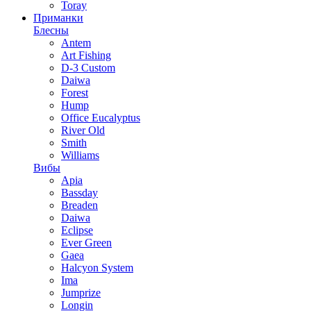
Toray
Приманки
Блесны
Antem
Art Fishing
D-3 Custom
Daiwa
Forest
Hump
Office Eucalyptus
River Old
Smith
Williams
Вибы
Apia
Bassday
Breaden
Daiwa
Eclipse
Ever Green
Gaea
Halcyon System
Ima
Jumprize
Longin