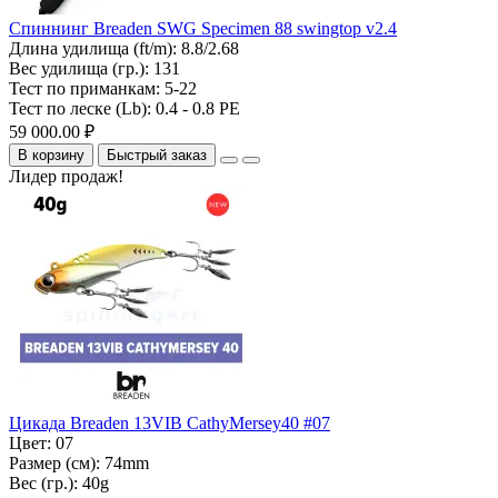
Спиннинг Breaden SWG Specimen 88 swingtop v2.4
Длина удилища (ft/m):
8.8/2.68
Вес удилища (гр.):
131
Тест по приманкам:
5-22
Тест по леске (Lb):
0.4 - 0.8 PE
59 000.00 ₽
В корзину
Быстрый заказ
Лидер продаж!
Цикада Breaden 13VIB CathyMersey40 #07
Цвет:
07
Размер (см):
74mm
Вес (гр.):
40g