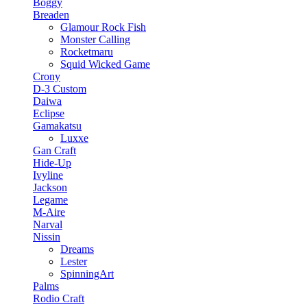
Boggy
Breaden
Glamour Rock Fish
Monster Calling
Rocketmaru
Squid Wicked Game
Crony
D-3 Custom
Daiwa
Eclipse
Gamakatsu
Luxxe
Gan Craft
Hide-Up
Ivyline
Jackson
Legame
M-Aire
Narval
Nissin
Dreams
Lester
SpinningArt
Palms
Rodio Craft