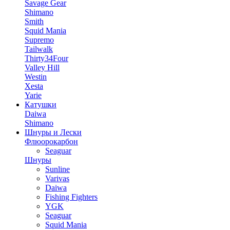
Savage Gear
Shimano
Smith
Squid Mania
Supremo
Tailwalk
Thirty34Four
Valley Hill
Westin
Xesta
Yarie
Катушки
Daiwa
Shimano
Шнуры и Лески
Флюорокарбон
Seaguar
Шнуры
Sunline
Varivas
Daiwa
Fishing Fighters
YGK
Seaguar
Squid Mania