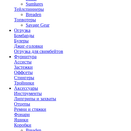
Sumlures
Тейлспиннеры
Breaden
Топвотеры
Savage Gear
Огрузка
Бомбарды
Булеры
Джиг-головки
Огрузка для свимбейтов
Фурнитура
Ассисты
Застежки
Оффсеты
Стингеры
Тройники
Аксессуары
Инструменты
Липгрипы и захваты
Отцепы
Ремни и стяжки
Фонари
Ящики
Коробки
Breaden