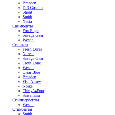
Breaden
D-3 Custom
Shout
Smith
Xesta
Свимбейты
Fox Rage
Savage Gear
Westin
Силикон
Fresh Lures
Narval
Savage Gear
Trout Zone
Westin
Clear Blue
Breaden
Fish Arrow
Noike
Thirty34Four
Sawamura
Спиннербейты
Westin
Стикбейты
Smith