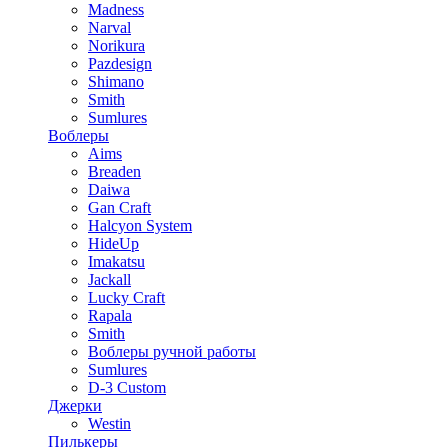
Madness
Narval
Norikura
Pazdesign
Shimano
Smith
Sumlures
Воблеры
Aims
Breaden
Daiwa
Gan Craft
Halcyon System
HideUp
Imakatsu
Jackall
Lucky Craft
Rapala
Smith
Воблеры ручной работы
Sumlures
D-3 Custom
Джерки
Westin
Пилькеры