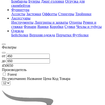
Бомбарды
Булеры
Джиг-головки
Огрузка для
свимбейтов
Фурнитура
Ассисты
Застежки
Оффсеты
Стингеры
Тройники
Аксессуары
Инструменты
Липгрипы и захваты
Отцепы
Ремни и
стяжки
Фонари
Ящики
Коробки
Сумки
Чехлы и тубусы
Одежда
Бейсболки
Верхняя одежда
Перчатки
Футболки
Фильтры
от
до
450
650
Производитель
Forest
По умолчанию
Название
Цена
Код Товара