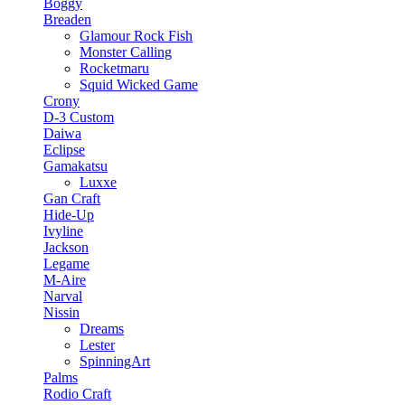
Boggy
Breaden
Glamour Rock Fish
Monster Calling
Rocketmaru
Squid Wicked Game
Crony
D-3 Custom
Daiwa
Eclipse
Gamakatsu
Luxxe
Gan Craft
Hide-Up
Ivyline
Jackson
Legame
M-Aire
Narval
Nissin
Dreams
Lester
SpinningArt
Palms
Rodio Craft