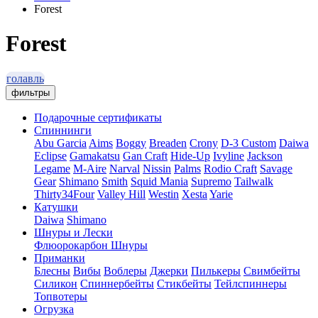
Forest
Forest
голавль
фильтры
Подарочные сертификаты
Спиннинги
Abu Garcia
Aims
Boggy
Breaden
Crony
D-3 Custom
Daiwa
Eclipse
Gamakatsu
Gan Craft
Hide-Up
Ivyline
Jackson
Legame
M-Aire
Narval
Nissin
Palms
Rodio Craft
Savage
Gear
Shimano
Smith
Squid Mania
Supremo
Tailwalk
Thirty34Four
Valley Hill
Westin
Xesta
Yarie
Катушки
Daiwa
Shimano
Шнуры и Лески
Флюорокарбон
Шнуры
Приманки
Блесны
Вибы
Воблеры
Джерки
Пилькеры
Свимбейты
Силикон
Спиннербейты
Стикбейты
Тейлспиннеры
Топвотеры
Огрузка