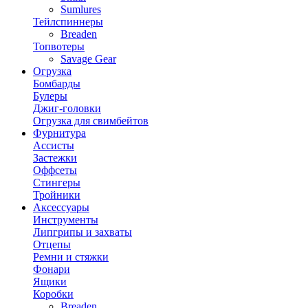
Sumlures
Тейлспиннеры
Breaden
Топвотеры
Savage Gear
Огрузка
Бомбарды
Булеры
Джиг-головки
Огрузка для свимбейтов
Фурнитура
Ассисты
Застежки
Оффсеты
Стингеры
Тройники
Аксессуары
Инструменты
Липгрипы и захваты
Отцепы
Ремни и стяжки
Фонари
Ящики
Коробки
Breaden