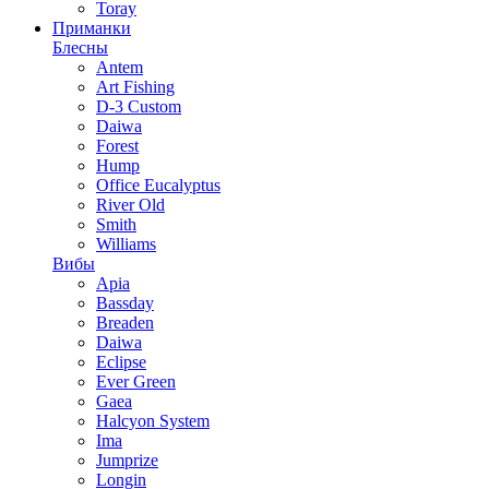
Toray
Приманки
Блесны
Antem
Art Fishing
D-3 Custom
Daiwa
Forest
Hump
Office Eucalyptus
River Old
Smith
Williams
Вибы
Apia
Bassday
Breaden
Daiwa
Eclipse
Ever Green
Gaea
Halcyon System
Ima
Jumprize
Longin