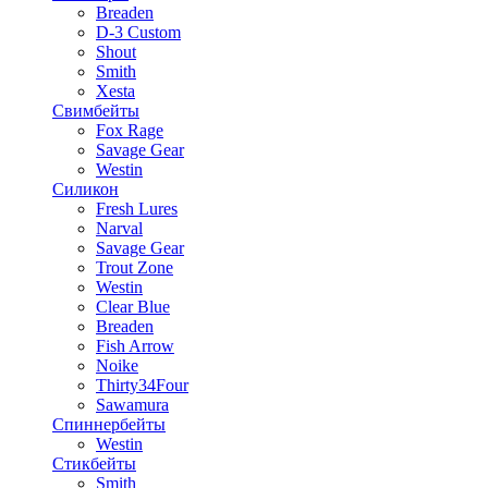
Breaden
D-3 Custom
Shout
Smith
Xesta
Свимбейты
Fox Rage
Savage Gear
Westin
Силикон
Fresh Lures
Narval
Savage Gear
Trout Zone
Westin
Clear Blue
Breaden
Fish Arrow
Noike
Thirty34Four
Sawamura
Спиннербейты
Westin
Стикбейты
Smith