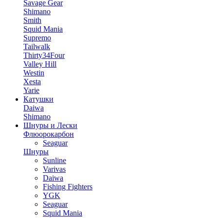
Savage Gear
Shimano
Smith
Squid Mania
Supremo
Tailwalk
Thirty34Four
Valley Hill
Westin
Xesta
Yarie
Катушки
Daiwa
Shimano
Шнуры и Лески
Флюорокарбон
Seaguar
Шнуры
Sunline
Varivas
Daiwa
Fishing Fighters
YGK
Seaguar
Squid Mania