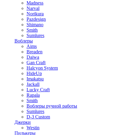
Madness
Narval
Norikura
Pazdesign
Shimano
Smith
Sumlures
Воблеры
Aims
Breaden
Daiwa
Gan Craft
Halcyon System
HideUp
Imakatsu
Jackall
Lucky Craft
Rapala
Smith
Воблеры ручной работы
Sumlures
D-3 Custom
Джерки
Westin
Пилькеры