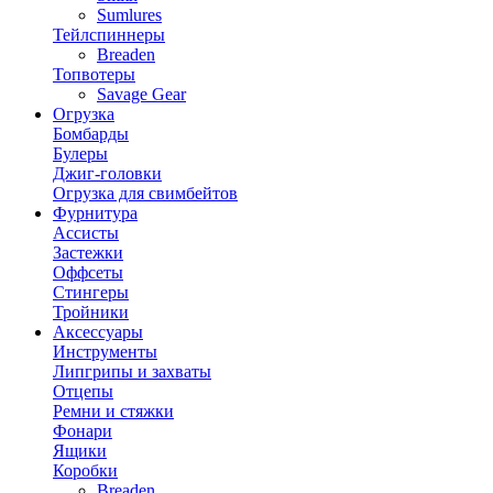
Sumlures
Тейлспиннеры
Breaden
Топвотеры
Savage Gear
Огрузка
Бомбарды
Булеры
Джиг-головки
Огрузка для свимбейтов
Фурнитура
Ассисты
Застежки
Оффсеты
Стингеры
Тройники
Аксессуары
Инструменты
Липгрипы и захваты
Отцепы
Ремни и стяжки
Фонари
Ящики
Коробки
Breaden