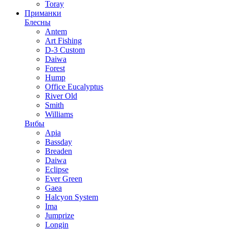
Toray
Приманки
Блесны
Antem
Art Fishing
D-3 Custom
Daiwa
Forest
Hump
Office Eucalyptus
River Old
Smith
Williams
Вибы
Apia
Bassday
Breaden
Daiwa
Eclipse
Ever Green
Gaea
Halcyon System
Ima
Jumprize
Longin