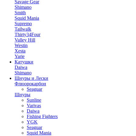
Savage Gear
Shimano
Smith
Squid Mania
Supremo
Tailwalk
Thirty34Four
Valley Hill
Westin
Xesta
Yarie
Катушки
Daiwa
Shimano
Шнуры и Лески
Флюорокарбон
Seaguar
Шнуры
Sunline
Varivas
Daiwa
Fishing Fighters
YGK
Seaguar
Squid Mania