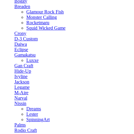
Boggy
Breaden
Glamour Rock Fish
Monster Calling
Rocketmaru
Squid Wicked Game
Crony
D-3 Custom
Daiwa
Eclipse
Gamakatsu
Luxxe
Gan Craft
Hide-Up
Ivyline
Jackson
Legame
M-Aire
Narval
Nissin
Dreams
Lester
SpinningArt
Palms
Rodio Craft