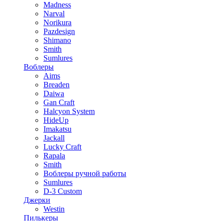
Madness
Narval
Norikura
Pazdesign
Shimano
Smith
Sumlures
Воблеры
Aims
Breaden
Daiwa
Gan Craft
Halcyon System
HideUp
Imakatsu
Jackall
Lucky Craft
Rapala
Smith
Воблеры ручной работы
Sumlures
D-3 Custom
Джерки
Westin
Пилькеры