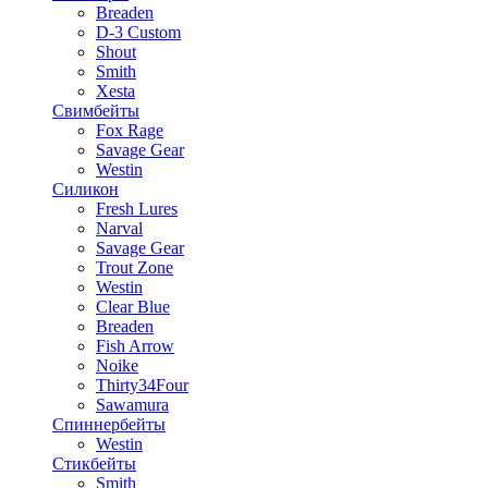
Breaden
D-3 Custom
Shout
Smith
Xesta
Свимбейты
Fox Rage
Savage Gear
Westin
Силикон
Fresh Lures
Narval
Savage Gear
Trout Zone
Westin
Clear Blue
Breaden
Fish Arrow
Noike
Thirty34Four
Sawamura
Спиннербейты
Westin
Стикбейты
Smith