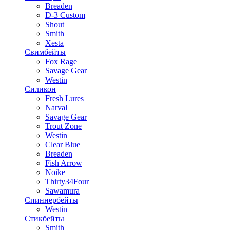
Breaden
D-3 Custom
Shout
Smith
Xesta
Свимбейты
Fox Rage
Savage Gear
Westin
Силикон
Fresh Lures
Narval
Savage Gear
Trout Zone
Westin
Clear Blue
Breaden
Fish Arrow
Noike
Thirty34Four
Sawamura
Спиннербейты
Westin
Стикбейты
Smith