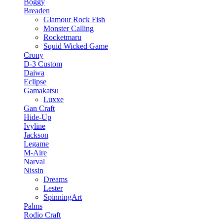
Boggy
Breaden
Glamour Rock Fish
Monster Calling
Rocketmaru
Squid Wicked Game
Crony
D-3 Custom
Daiwa
Eclipse
Gamakatsu
Luxxe
Gan Craft
Hide-Up
Ivyline
Jackson
Legame
M-Aire
Narval
Nissin
Dreams
Lester
SpinningArt
Palms
Rodio Craft