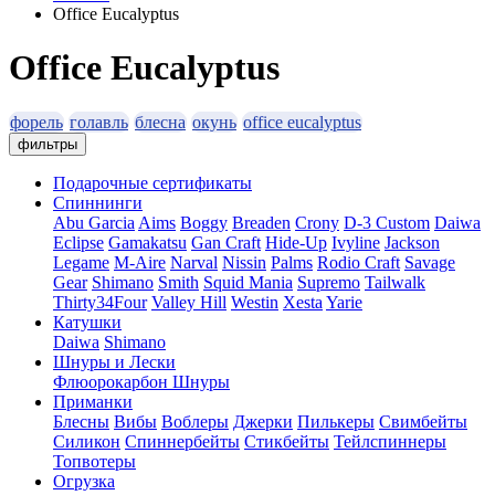
Office Eucalyptus
Office Eucalyptus
форель
голавль
блесна
окунь
office eucalyptus
фильтры
Подарочные сертификаты
Спиннинги
Abu Garcia
Aims
Boggy
Breaden
Crony
D-3 Custom
Daiwa
Eclipse
Gamakatsu
Gan Craft
Hide-Up
Ivyline
Jackson
Legame
M-Aire
Narval
Nissin
Palms
Rodio Craft
Savage
Gear
Shimano
Smith
Squid Mania
Supremo
Tailwalk
Thirty34Four
Valley Hill
Westin
Xesta
Yarie
Катушки
Daiwa
Shimano
Шнуры и Лески
Флюорокарбон
Шнуры
Приманки
Блесны
Вибы
Воблеры
Джерки
Пилькеры
Свимбейты
Силикон
Спиннербейты
Стикбейты
Тейлспиннеры
Топвотеры
Огрузка