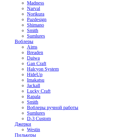
Madness
Narval
Norikura
Pazdesign
Shimano
Smith
Sumlures
Воблеры
Aims
Breaden
Daiwa
Gan Craft
Halcyon System
HideUp
Imakatsu
Jackall
Lucky Craft
Rapala
Smith
Воблеры ручной работы
Sumlures
D-3 Custom
Джерки
Westin
Пилькеры