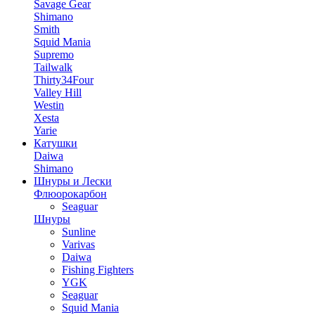
Savage Gear
Shimano
Smith
Squid Mania
Supremo
Tailwalk
Thirty34Four
Valley Hill
Westin
Xesta
Yarie
Катушки
Daiwa
Shimano
Шнуры и Лески
Флюорокарбон
Seaguar
Шнуры
Sunline
Varivas
Daiwa
Fishing Fighters
YGK
Seaguar
Squid Mania