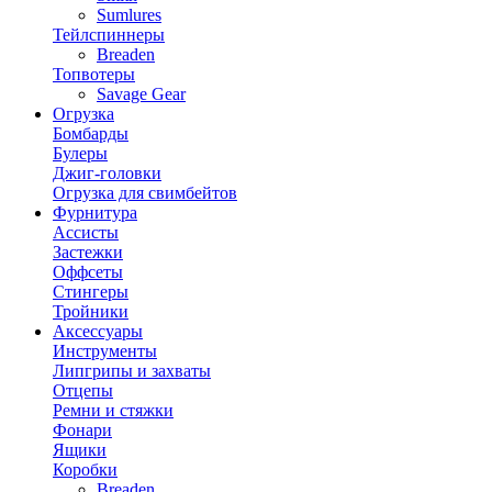
Sumlures
Тейлспиннеры
Breaden
Топвотеры
Savage Gear
Огрузка
Бомбарды
Булеры
Джиг-головки
Огрузка для свимбейтов
Фурнитура
Ассисты
Застежки
Оффсеты
Стингеры
Тройники
Аксессуары
Инструменты
Липгрипы и захваты
Отцепы
Ремни и стяжки
Фонари
Ящики
Коробки
Breaden