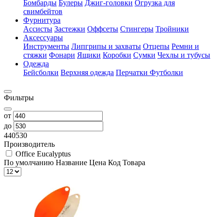
Бомбарды
Булеры
Джиг-головки
Огрузка для
свимбейтов
Фурнитура
Ассисты
Застежки
Оффсеты
Стингеры
Тройники
Аксессуары
Инструменты
Липгрипы и захваты
Отцепы
Ремни и
стяжки
Фонари
Ящики
Коробки
Сумки
Чехлы и тубусы
Одежда
Бейсболки
Верхняя одежда
Перчатки
Футболки
Фильтры
от
до
440
530
Производитель
Office Eucalyptus
По умолчанию
Название
Цена
Код Товара