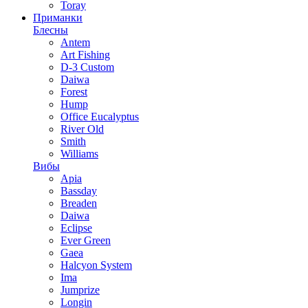
Toray
Приманки
Блесны
Antem
Art Fishing
D-3 Custom
Daiwa
Forest
Hump
Office Eucalyptus
River Old
Smith
Williams
Вибы
Apia
Bassday
Breaden
Daiwa
Eclipse
Ever Green
Gaea
Halcyon System
Ima
Jumprize
Longin