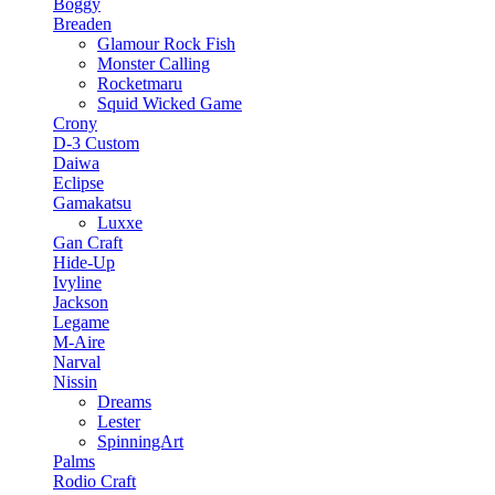
Boggy
Breaden
Glamour Rock Fish
Monster Calling
Rocketmaru
Squid Wicked Game
Crony
D-3 Custom
Daiwa
Eclipse
Gamakatsu
Luxxe
Gan Craft
Hide-Up
Ivyline
Jackson
Legame
M-Aire
Narval
Nissin
Dreams
Lester
SpinningArt
Palms
Rodio Craft