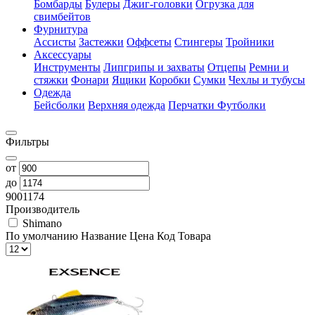
Бомбарды
Булеры
Джиг-головки
Огрузка для
свимбейтов
Фурнитура
Ассисты
Застежки
Оффсеты
Стингеры
Тройники
Аксессуары
Инструменты
Липгрипы и захваты
Отцепы
Ремни и
стяжки
Фонари
Ящики
Коробки
Сумки
Чехлы и тубусы
Одежда
Бейсболки
Верхняя одежда
Перчатки
Футболки
Фильтры
от
до
900
1174
Производитель
Shimano
По умолчанию
Название
Цена
Код Товара