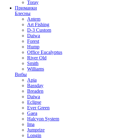
Toray
Приманки
Блесны
Antem
Art Fishing
D-3 Custom
Daiwa
Forest
Hump
Office Eucalyptus
River Old
Smith
Williams
Вибы
Apia
Bassday
Breaden
Daiwa
Eclipse
Ever Green
Gaea
Halcyon System
Ima
Jumprize
Longin