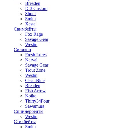
Breaden
D-3 Custom
Shout
Smith
Xesta
Свимбейты
Fox Rage
Savage Gear
Westin
Силикон
Fresh Lures
Narval
Savage Gear
Trout Zone
Westin
Clear Blue
Breaden
Fish Arrow
Noike
Thirty34Four
Sawamura
Спиннербейты
Westin
Стикбейты
Smith