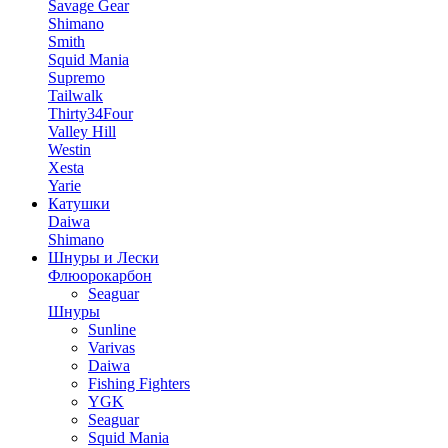
Savage Gear
Shimano
Smith
Squid Mania
Supremo
Tailwalk
Thirty34Four
Valley Hill
Westin
Xesta
Yarie
Катушки
Daiwa
Shimano
Шнуры и Лески
Флюорокарбон
Seaguar
Шнуры
Sunline
Varivas
Daiwa
Fishing Fighters
YGK
Seaguar
Squid Mania