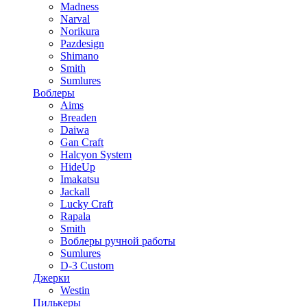
Madness
Narval
Norikura
Pazdesign
Shimano
Smith
Sumlures
Воблеры
Aims
Breaden
Daiwa
Gan Craft
Halcyon System
HideUp
Imakatsu
Jackall
Lucky Craft
Rapala
Smith
Воблеры ручной работы
Sumlures
D-3 Custom
Джерки
Westin
Пилькеры