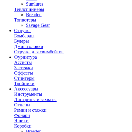
Sumlures
Тейлспиннеры
Breaden
Топвотеры
Savage Gear
Огрузка
Бомбарды
Булеры
Джиг-головки
Огрузка для свимбейтов
Фурнитура
Ассисты
Застежки
Оффсеты
Стингеры
Тройники
Аксессуары
Инструменты
Липгрипы и захваты
Отцепы
Ремни и стяжки
Фонари
Ящики
Коробки
Breaden