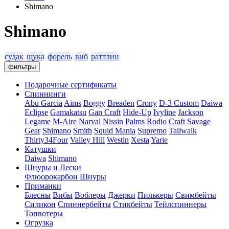
Shimano
Shimano
судак
щука
форель
виб
раттлин
фильтры
Подарочные сертификаты
Спиннинги
Abu Garcia
Aims
Boggy
Breaden
Crony
D-3 Custom
Daiwa
Eclipse
Gamakatsu
Gan Craft
Hide-Up
Ivyline
Jackson
Legame
M-Aire
Narval
Nissin
Palms
Rodio Craft
Savage
Gear
Shimano
Smith
Squid Mania
Supremo
Tailwalk
Thirty34Four
Valley Hill
Westin
Xesta
Yarie
Катушки
Daiwa
Shimano
Шнуры и Лески
Флюорокарбон
Шнуры
Приманки
Блесны
Вибы
Воблеры
Джерки
Пилькеры
Свимбейты
Силикон
Спиннербейты
Стикбейты
Тейлспиннеры
Топвотеры
Огрузка