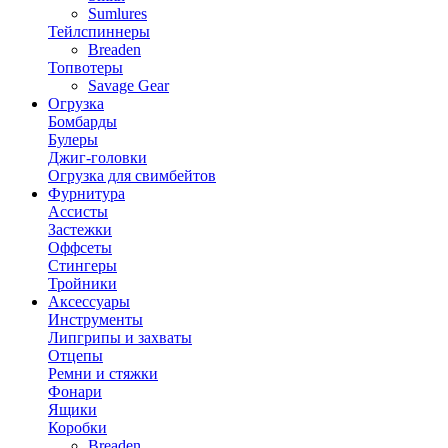
Sumlures
Тейлспиннеры
Breaden
Топвотеры
Savage Gear
Огрузка
Бомбарды
Булеры
Джиг-головки
Огрузка для свимбейтов
Фурнитура
Ассисты
Застежки
Оффсеты
Стингеры
Тройники
Аксессуары
Инструменты
Липгрипы и захваты
Отцепы
Ремни и стяжки
Фонари
Ящики
Коробки
Breaden