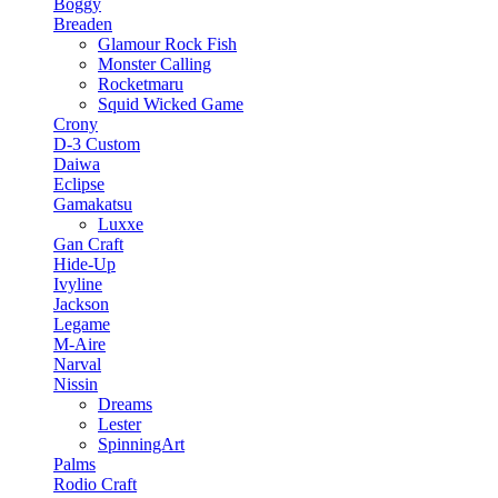
Boggy
Breaden
Glamour Rock Fish
Monster Calling
Rocketmaru
Squid Wicked Game
Crony
D-3 Custom
Daiwa
Eclipse
Gamakatsu
Luxxe
Gan Craft
Hide-Up
Ivyline
Jackson
Legame
M-Aire
Narval
Nissin
Dreams
Lester
SpinningArt
Palms
Rodio Craft