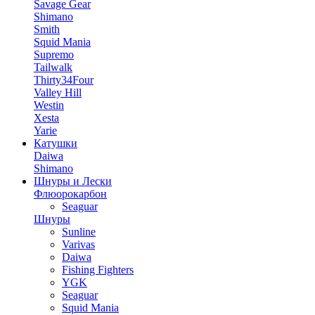
Savage Gear
Shimano
Smith
Squid Mania
Supremo
Tailwalk
Thirty34Four
Valley Hill
Westin
Xesta
Yarie
Катушки
Daiwa
Shimano
Шнуры и Лески
Флюорокарбон
Seaguar
Шнуры
Sunline
Varivas
Daiwa
Fishing Fighters
YGK
Seaguar
Squid Mania