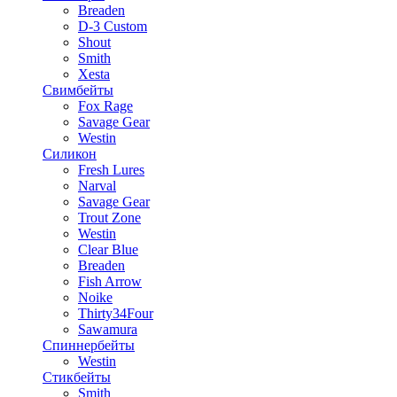
Breaden
D-3 Custom
Shout
Smith
Xesta
Свимбейты
Fox Rage
Savage Gear
Westin
Силикон
Fresh Lures
Narval
Savage Gear
Trout Zone
Westin
Clear Blue
Breaden
Fish Arrow
Noike
Thirty34Four
Sawamura
Спиннербейты
Westin
Стикбейты
Smith