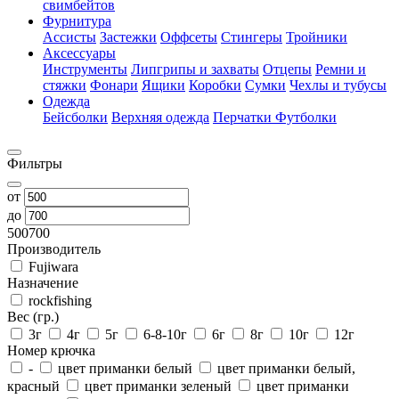
свимбейтов
Фурнитура
Ассисты
Застежки
Оффсеты
Стингеры
Тройники
Аксессуары
Инструменты
Липгрипы и захваты
Отцепы
Ремни и
стяжки
Фонари
Ящики
Коробки
Сумки
Чехлы и тубусы
Одежда
Бейсболки
Верхняя одежда
Перчатки
Футболки
Фильтры
от
до
500
700
Производитель
Fujiwara
Назначение
rockfishing
Вес (гр.)
3г
4г
5г
6-8-10г
6г
8г
10г
12г
Номер крючка
-
цвет приманки белый
цвет приманки белый,
красный
цвет приманки зеленый
цвет приманки