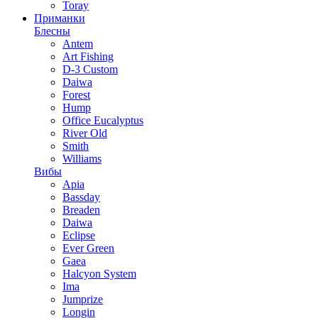
Toray
Приманки
Блесны
Antem
Art Fishing
D-3 Custom
Daiwa
Forest
Hump
Office Eucalyptus
River Old
Smith
Williams
Вибы
Apia
Bassday
Breaden
Daiwa
Eclipse
Ever Green
Gaea
Halcyon System
Ima
Jumprize
Longin