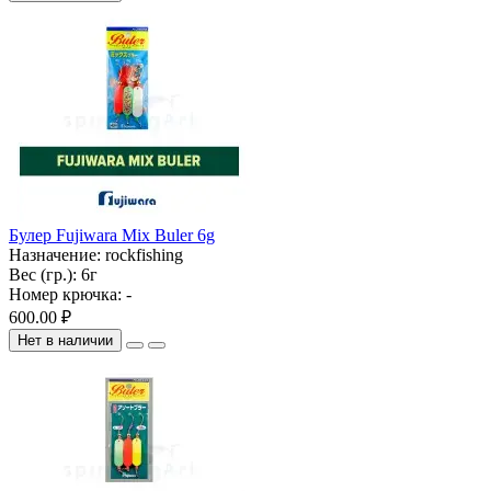
Булер Fujiwara Mix Buler 6g
Назначение:
rockfishing
Вес (гр.):
6г
Номер крючка:
-
600.00 ₽
Нет в наличии