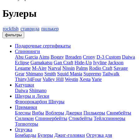
Булеры
rockfish
ставрида
пилькер
фильтры
Подарочные сертификаты
Спиннинги
Abu Garcia
Aims
Boggy
Breaden
Crony
D-3 Custom
Daiwa
Eclipse
Gamakatsu
Gan Craft
Hide-Up
Ivyline
Jackson
Legame
M-Aire
Narval
Nissin
Palms
Rodio Craft
Savage
Gear
Shimano
Smith
Squid Mania
Supremo
Tailwalk
Thirty34Four
Valley Hill
Westin
Xesta
Yarie
Катушки
Daiwa
Shimano
Шнуры и Лески
Флюорокарбон
Шнуры
Приманки
Блесны
Вибы
Воблеры
Джерки
Пилькеры
Свимбейты
Силикон
Спиннербейты
Стикбейты
Тейлспиннеры
Топвотеры
Огрузка
Бомбарды
Булеры
Джиг-головки
Огрузка для