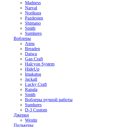
Madness
Narval
Norikura
Pazdesign
Shimano
Smith
Sumlures
Воблеры
Aims
Breaden
Daiwa
Gan Craft
Halcyon System
HideUp
Imakatsu
Jackall
Lucky Craft
Rapala
Smith
Воблеры ручной работы
Sumlures
D-3 Custom
Джерки
Westin
Пилькеры