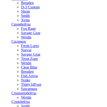
Breaden
D-3 Custom
Shout
Smith
Xesta
Свимбейты
Fox Rage
Savage Gear
Westin
Силикон
Fresh Lures
Narval
Savage Gear
Trout Zone
Westin
Clear Blue
Breaden
Fish Arrow
Noike
Thirty34Four
Sawamura
Спиннербейты
Westin
Стикбейты
Smith