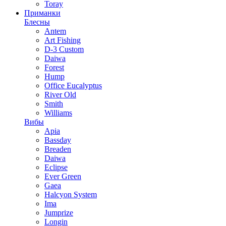
Toray
Приманки
Блесны
Antem
Art Fishing
D-3 Custom
Daiwa
Forest
Hump
Office Eucalyptus
River Old
Smith
Williams
Вибы
Apia
Bassday
Breaden
Daiwa
Eclipse
Ever Green
Gaea
Halcyon System
Ima
Jumprize
Longin