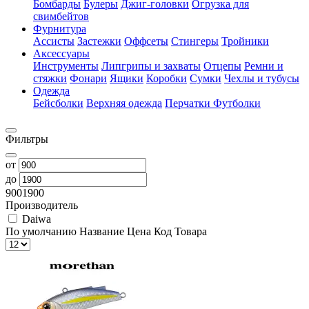
Бомбарды
Булеры
Джиг-головки
Огрузка для
свимбейтов
Фурнитура
Ассисты
Застежки
Оффсеты
Стингеры
Тройники
Аксессуары
Инструменты
Липгрипы и захваты
Отцепы
Ремни и
стяжки
Фонари
Ящики
Коробки
Сумки
Чехлы и тубусы
Одежда
Бейсболки
Верхняя одежда
Перчатки
Футболки
Фильтры
от
до
900
1900
Производитель
Daiwa
По умолчанию
Название
Цена
Код Товара