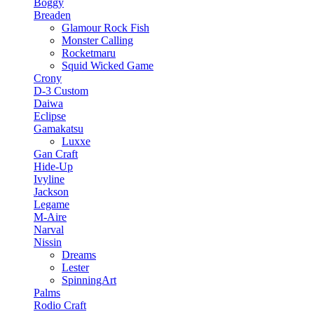
Boggy
Breaden
Glamour Rock Fish
Monster Calling
Rocketmaru
Squid Wicked Game
Crony
D-3 Custom
Daiwa
Eclipse
Gamakatsu
Luxxe
Gan Craft
Hide-Up
Ivyline
Jackson
Legame
M-Aire
Narval
Nissin
Dreams
Lester
SpinningArt
Palms
Rodio Craft