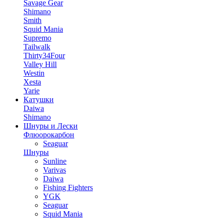
Savage Gear
Shimano
Smith
Squid Mania
Supremo
Tailwalk
Thirty34Four
Valley Hill
Westin
Xesta
Yarie
Катушки
Daiwa
Shimano
Шнуры и Лески
Флюорокарбон
Seaguar
Шнуры
Sunline
Varivas
Daiwa
Fishing Fighters
YGK
Seaguar
Squid Mania