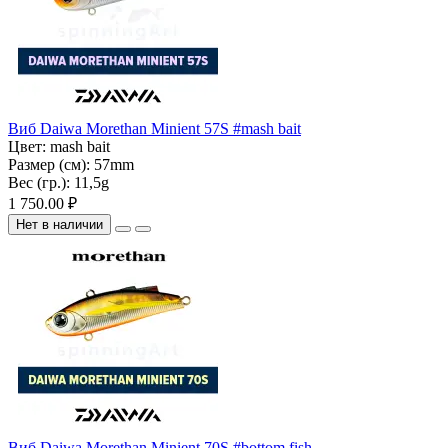
Виб Daiwa Morethan Minient 57S #mash bait
Цвет:
mash bait
Размер (см):
57mm
Вес (гр.):
11,5g
1 750.00 ₽
Нет в наличии
Виб Daiwa Morethan Minient 70S #bottom fish