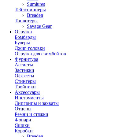
Sumlures
Тейлспиннеры
Breaden
Топвотеры
Savage Gear
Огрузка
Бомбарды
Булеры
Джиг-головки
Огрузка для свимбейтов
Фурнитура
Ассисты
Застежки
Оффсеты
Стингеры
Тройники
Аксессуары
Инструменты
Липгрипы и захваты
Отцепы
Ремни и стяжки
Фонари
Ящики
Коробки
Breaden