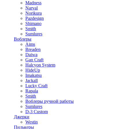
Madness
Narval
Norikura
Pazdesign
Shimano
Smith
Sumlures
Воблеры
Aims
Breaden
Daiwa
Gan Craft
Halcyon System
HideUp
Imakatsu
Jackall
Lucky Craft
Rapala
Smith
Воблеры ручной работы
Sumlures
D-3 Custom
Джерки
Westin
Пилькеры