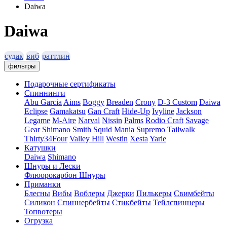
Daiwa
Daiwa
судак
виб
раттлин
фильтры
Подарочные сертификаты
Спиннинги
Abu Garcia
Aims
Boggy
Breaden
Crony
D-3 Custom
Daiwa
Eclipse
Gamakatsu
Gan Craft
Hide-Up
Ivyline
Jackson
Legame
M-Aire
Narval
Nissin
Palms
Rodio Craft
Savage
Gear
Shimano
Smith
Squid Mania
Supremo
Tailwalk
Thirty34Four
Valley Hill
Westin
Xesta
Yarie
Катушки
Daiwa
Shimano
Шнуры и Лески
Флюорокарбон
Шнуры
Приманки
Блесны
Вибы
Воблеры
Джерки
Пилькеры
Свимбейты
Силикон
Спиннербейты
Стикбейты
Тейлспиннеры
Топвотеры
Огрузка