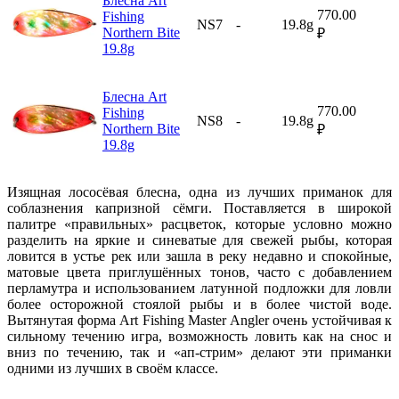
Блесна Art
770.00
Fishing
NS7
-
19.8g
Northern Bite
₽
19.8g
Блесна Art
770.00
Fishing
NS8
-
19.8g
Northern Bite
₽
19.8g
Изящная лососёвая блесна, одна из лучших приманок для
соблазнения капризной сёмги. Поставляется в широкой
палитре «правильных» расцветок, которые условно можно
разделить на яркие и синеватые для свежей рыбы, которая
ловится в устье рек или зашла в реку недавно и спокойные,
матовые цвета приглушённых тонов, часто с добавлением
перламутра и использованием латунной подложки для ловли
более осторожной стоялой рыбы и в более чистой воде.
Вытянутая форма Art Fishing Master Angler очень устойчивая к
сильному течению игра, возможность ловить как на снос и
вниз по течению, так и «ап-стрим» делают эти приманки
одними из лучших в своём классе.