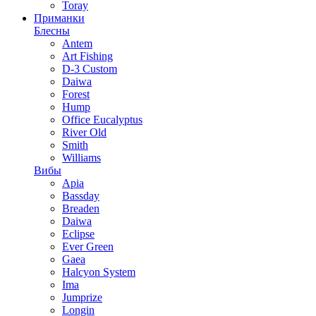
Toray
Приманки
Блесны
Antem
Art Fishing
D-3 Custom
Daiwa
Forest
Hump
Office Eucalyptus
River Old
Smith
Williams
Вибы
Apia
Bassday
Breaden
Daiwa
Eclipse
Ever Green
Gaea
Halcyon System
Ima
Jumprize
Longin