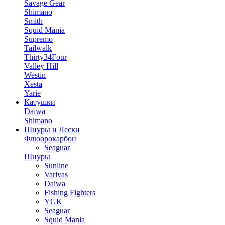
Savage Gear
Shimano
Smith
Squid Mania
Supremo
Tailwalk
Thirty34Four
Valley Hill
Westin
Xesta
Yarie
Катушки
Daiwa
Shimano
Шнуры и Лески
Флюорокарбон
Seaguar
Шнуры
Sunline
Varivas
Daiwa
Fishing Fighters
YGK
Seaguar
Squid Mania