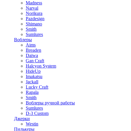
Madness
Narval
Norikura
Pazdesign
Shimano
Smith
Sumlures
Воблеры
Aims
Breaden
Daiwa
Gan Craft
Halcyon System
HideUp
Imakatsu
Jackall
Lucky Craft
Rapala
Smith
Воблеры ручной работы
Sumlures
D-3 Custom
Джерки
Westin
Пилькеры