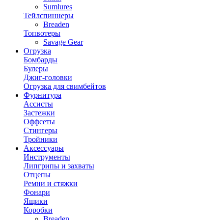
Sumlures
Тейлспиннеры
Breaden
Топвотеры
Savage Gear
Огрузка
Бомбарды
Булеры
Джиг-головки
Огрузка для свимбейтов
Фурнитура
Ассисты
Застежки
Оффсеты
Стингеры
Тройники
Аксессуары
Инструменты
Липгрипы и захваты
Отцепы
Ремни и стяжки
Фонари
Ящики
Коробки
Breaden