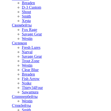
Breaden
D-3 Custom
Shout
Smith
Xesta
Свимбейты
Fox Rage
Savage Gear
Westin
Силикон
Fresh Lures
Narval
Savage Gear
Trout Zone
Westin
Clear Blue
Breaden
Fish Arrow
Noike
Thirty34Four
Sawamura
Спиннербейты
Westin
Стикбейты
Smith