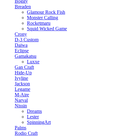
Boggy
Breaden
Glamour Rock Fish
Monster Calling
Rocketmaru
Squid Wicked Game
Crony
D-3 Custom
Daiwa
Eclipse
Gamakatsu
Luxxe
Gan Craft
Hide-Up
Ivyline
Jackson
Legame
M-Aire
Narval
Nissin
Dreams
Lester
SpinningArt
Palms
Rodio Craft