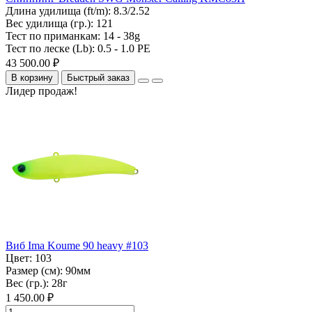
Длина удилища (ft/m):
8.3/2.52
Вес удилища (гр.):
121
Тест по приманкам:
14 - 38g
Тест по леске (Lb):
0.5 - 1.0 PE
43 500.00 ₽
В корзину
Быстрый заказ
Лидер продаж!
Виб Ima Koume 90 heavy #103
Цвет:
103
Размер (см):
90мм
Вес (гр.):
28г
1 450.00 ₽