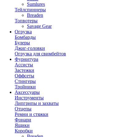
Sumlures
Тейлспиннеры
Breaden
Топвотеры
Savage Gear
Огрузка
Бомбарды
Булеры
Джиг-головки
Огрузка для свимбейтов
Фурнитура
Ассисты
Застежки
Оффсеты
Стингеры
Тройники
Аксессуары
Инструменты
Липгрипы и захваты
Отцепы
Ремни и стяжки
Фонари
Ящики
Коробки
Breaden