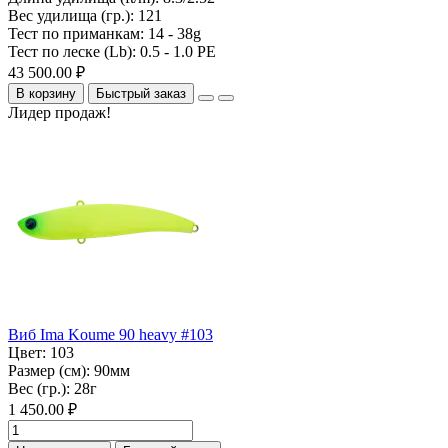
Вес удилища (гр.):
121
Тест по приманкам:
14 - 38g
Тест по леске (Lb):
0.5 - 1.0 PE
43 500.00 ₽
В корзину
Быстрый заказ
Лидер продаж!
Виб Ima Koume 90 heavy #103
Цвет:
103
Размер (см):
90мм
Вес (гр.):
28г
1 450.00 ₽