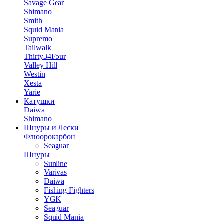
Savage Gear
Shimano
Smith
Squid Mania
Supremo
Tailwalk
Thirty34Four
Valley Hill
Westin
Xesta
Yarie
Катушки
Daiwa
Shimano
Шнуры и Лески
Флюорокарбон
Seaguar
Шнуры
Sunline
Varivas
Daiwa
Fishing Fighters
YGK
Seaguar
Squid Mania