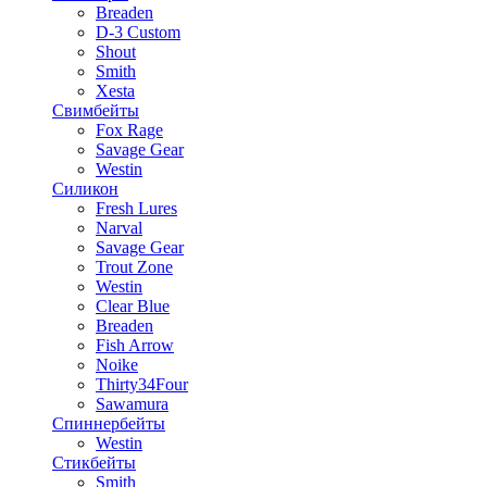
Breaden
D-3 Custom
Shout
Smith
Xesta
Свимбейты
Fox Rage
Savage Gear
Westin
Силикон
Fresh Lures
Narval
Savage Gear
Trout Zone
Westin
Clear Blue
Breaden
Fish Arrow
Noike
Thirty34Four
Sawamura
Спиннербейты
Westin
Стикбейты
Smith