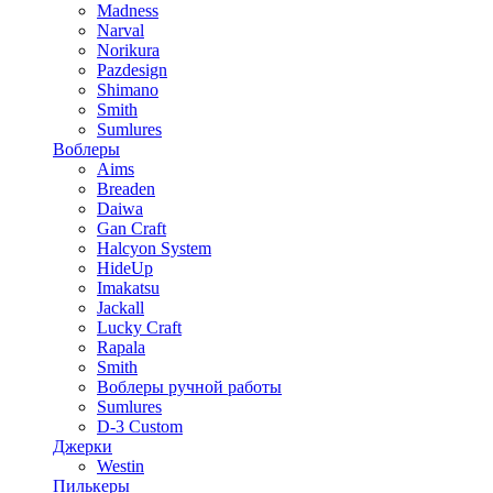
Madness
Narval
Norikura
Pazdesign
Shimano
Smith
Sumlures
Воблеры
Aims
Breaden
Daiwa
Gan Craft
Halcyon System
HideUp
Imakatsu
Jackall
Lucky Craft
Rapala
Smith
Воблеры ручной работы
Sumlures
D-3 Custom
Джерки
Westin
Пилькеры