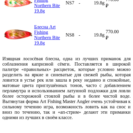
Fishing
NS7
-
19.8g
Northern Bite
₽
19.8g
Блесна Art
770.00
Fishing
NS8
-
19.8g
Northern Bite
₽
19.8g
Изящная лососёвая блесна, одна из лучших приманок для
соблазнения капризной сёмги. Поставляется в широкой
палитре «правильных» расцветок, которые условно можно
разделить на яркие и синеватые для свежей рыбы, которая
ловится в устье рек или зашла в реку недавно и спокойные,
матовые цвета приглушённых тонов, часто с добавлением
перламутра и использованием латунной подложки для ловли
более осторожной стоялой рыбы и в более чистой воде.
Вытянутая форма Art Fishing Master Angler очень устойчивая к
сильному течению игра, возможность ловить как на снос и
вниз по течению, так и «ап-стрим» делают эти приманки
одними из лучших в своём классе.