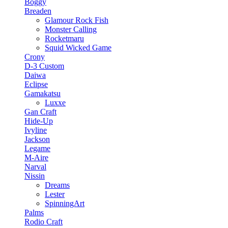
Boggy
Breaden
Glamour Rock Fish
Monster Calling
Rocketmaru
Squid Wicked Game
Crony
D-3 Custom
Daiwa
Eclipse
Gamakatsu
Luxxe
Gan Craft
Hide-Up
Ivyline
Jackson
Legame
M-Aire
Narval
Nissin
Dreams
Lester
SpinningArt
Palms
Rodio Craft