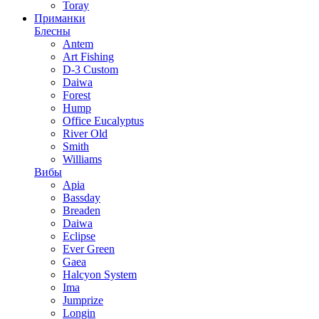
Toray
Приманки
Блесны
Antem
Art Fishing
D-3 Custom
Daiwa
Forest
Hump
Office Eucalyptus
River Old
Smith
Williams
Вибы
Apia
Bassday
Breaden
Daiwa
Eclipse
Ever Green
Gaea
Halcyon System
Ima
Jumprize
Longin