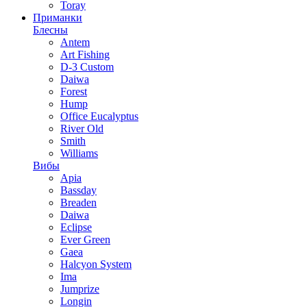
Toray
Приманки
Блесны
Antem
Art Fishing
D-3 Custom
Daiwa
Forest
Hump
Office Eucalyptus
River Old
Smith
Williams
Вибы
Apia
Bassday
Breaden
Daiwa
Eclipse
Ever Green
Gaea
Halcyon System
Ima
Jumprize
Longin