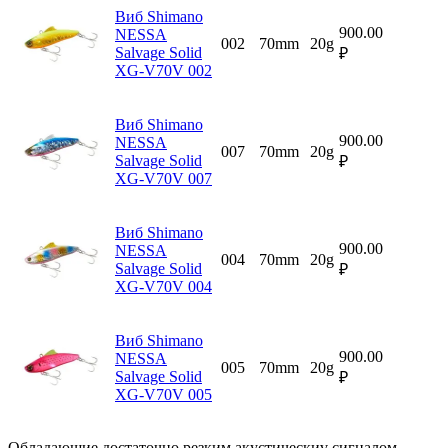
Виб Shimano
900.00
NESSA
002
70mm
20g
Salvage Solid
₽
XG-V70V 002
Виб Shimano
900.00
NESSA
007
70mm
20g
Salvage Solid
₽
XG-V70V 007
Виб Shimano
900.00
NESSA
004
70mm
20g
Salvage Solid
₽
XG-V70V 004
Виб Shimano
900.00
NESSA
005
70mm
20g
Salvage Solid
₽
XG-V70V 005
Обладающие достаточно резким акустическиv сигналом