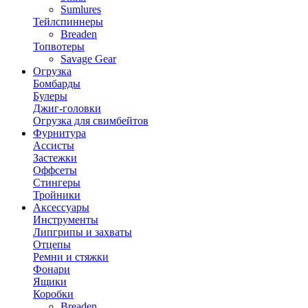
Sumlures
Тейлспиннеры
Breaden
Топвотеры
Savage Gear
Огрузка
Бомбарды
Булеры
Джиг-головки
Огрузка для свимбейтов
Фурнитура
Ассисты
Застежки
Оффсеты
Стингеры
Тройники
Аксессуары
Инструменты
Липгрипы и захваты
Отцепы
Ремни и стяжки
Фонари
Ящики
Коробки
Breaden