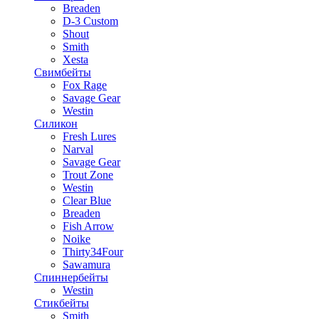
Breaden
D-3 Custom
Shout
Smith
Xesta
Свимбейты
Fox Rage
Savage Gear
Westin
Силикон
Fresh Lures
Narval
Savage Gear
Trout Zone
Westin
Clear Blue
Breaden
Fish Arrow
Noike
Thirty34Four
Sawamura
Спиннербейты
Westin
Стикбейты
Smith