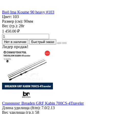
Виб Ima Koume 90 heavy #103
Цвет:
103
Размер (см):
90мм
Вес (гр.):
28г
1 450.00 ₽
Нет в наличии
Быстрый заказ
Лидер продаж!
Спиннинг Breaden GRF Kabin 700CS-4Traveler
Длина удилища (ft/m):
7.0/2.13
Вес удилища (гр.):
58