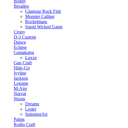
Boggy
Breaden
Glamour Rock Fish
Monster Calling
Rocketmaru
Squid Wicked Game
Crony
D-3 Custom
Daiwa
Eclipse
Gamakatsu
Luxxe
Gan Craft
Hide-Up
Ivyline
Jackson
Legame
M-Aire
Narval
Nissin
Dreams
Lester
SpinningArt
Palms
Rodio Craft