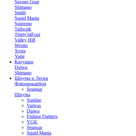
Savage Gear
Shimano
Smith
Squid Mania
Supremo
Tailwalk
Thirty34Four
Valley Hill
Westin
Xesta
Yarie
Катушки
Daiwa
Shimano
Шнуры и Лески
Флюорокарбон
Seaguar
Шнуры
Sunline
Varivas
Daiwa
Fishing Fighters
YGK
Seaguar
Squid Mania