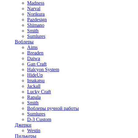
Madness
Narval
Norikura
Pazdesign
Shimano
Smith
Sumlures
Воблеры
Aims
Breaden
Daiwa
Gan Craft
Halcyon System
HideUp
Imakatsu
Jackall
Lucky Craft
Rapala
Smith
Воблеры ручной работы
Sumlures
D-3 Custom
Джерки
Westin
Пилькеры