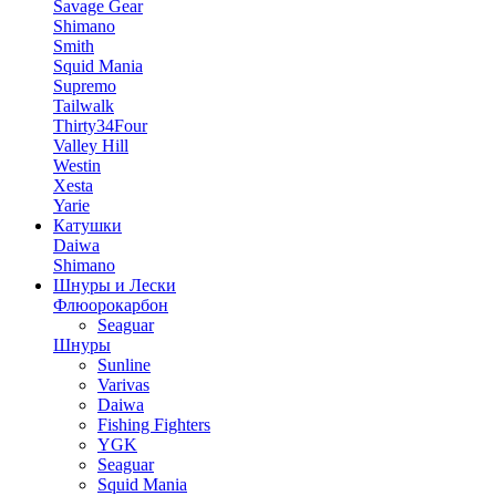
Savage Gear
Shimano
Smith
Squid Mania
Supremo
Tailwalk
Thirty34Four
Valley Hill
Westin
Xesta
Yarie
Катушки
Daiwa
Shimano
Шнуры и Лески
Флюорокарбон
Seaguar
Шнуры
Sunline
Varivas
Daiwa
Fishing Fighters
YGK
Seaguar
Squid Mania