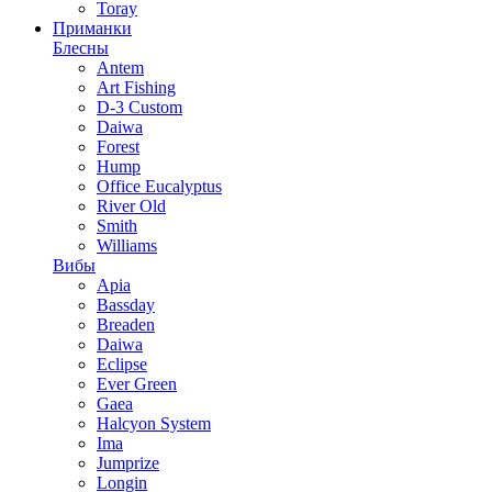
Toray
Приманки
Блесны
Antem
Art Fishing
D-3 Custom
Daiwa
Forest
Hump
Office Eucalyptus
River Old
Smith
Williams
Вибы
Apia
Bassday
Breaden
Daiwa
Eclipse
Ever Green
Gaea
Halcyon System
Ima
Jumprize
Longin