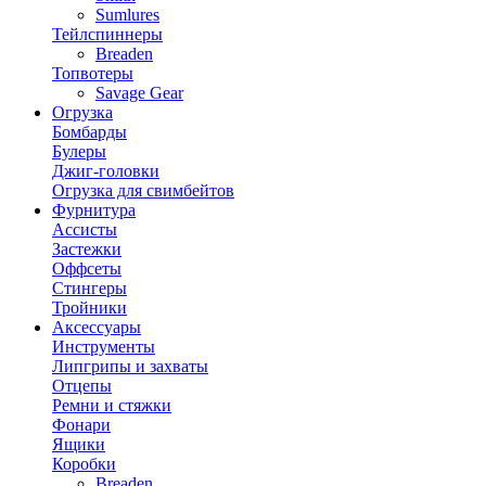
Sumlures
Тейлспиннеры
Breaden
Топвотеры
Savage Gear
Огрузка
Бомбарды
Булеры
Джиг-головки
Огрузка для свимбейтов
Фурнитура
Ассисты
Застежки
Оффсеты
Стингеры
Тройники
Аксессуары
Инструменты
Липгрипы и захваты
Отцепы
Ремни и стяжки
Фонари
Ящики
Коробки
Breaden