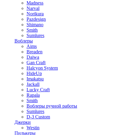
Madness
Narval
Norikura
Pazdesign
Shimano
Smith
Sumlures
Воблеры
Aims
Breaden
Daiwa
Gan Craft
Halcyon System
HideUp
Imakatsu
Jackall
Lucky Craft
Rapala
Smith
Воблеры ручной работы
Sumlures
D-3 Custom
Джерки
Westin
Пилькеры