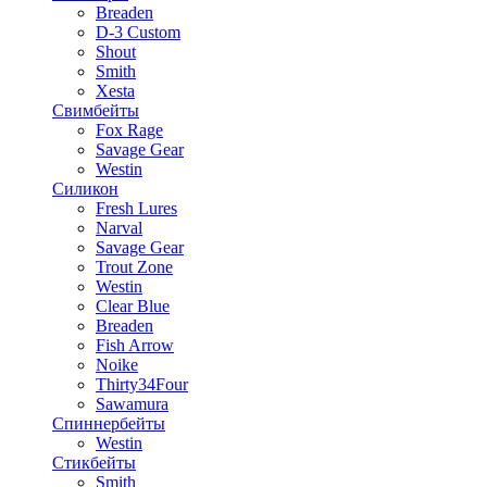
Breaden
D-3 Custom
Shout
Smith
Xesta
Свимбейты
Fox Rage
Savage Gear
Westin
Силикон
Fresh Lures
Narval
Savage Gear
Trout Zone
Westin
Clear Blue
Breaden
Fish Arrow
Noike
Thirty34Four
Sawamura
Спиннербейты
Westin
Стикбейты
Smith