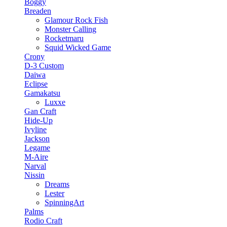
Boggy
Breaden
Glamour Rock Fish
Monster Calling
Rocketmaru
Squid Wicked Game
Crony
D-3 Custom
Daiwa
Eclipse
Gamakatsu
Luxxe
Gan Craft
Hide-Up
Ivyline
Jackson
Legame
M-Aire
Narval
Nissin
Dreams
Lester
SpinningArt
Palms
Rodio Craft