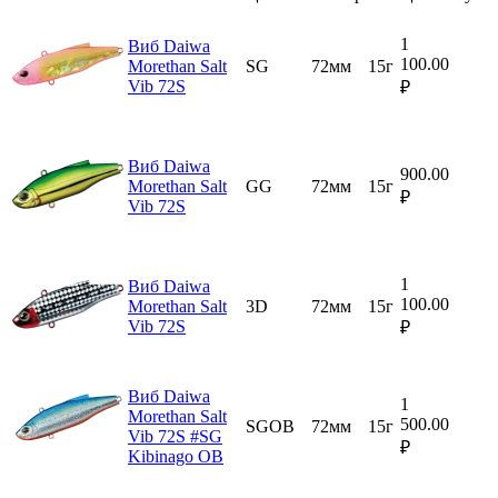
1
Виб Daiwa
100.00
Morethan Salt
SG
72мм
15г
Vib 72S
₽
Виб Daiwa
900.00
Morethan Salt
GG
72мм
15г
₽
Vib 72S
1
Виб Daiwa
100.00
Morethan Salt
3D
72мм
15г
Vib 72S
₽
Виб Daiwa
1
Morethan Salt
500.00
SGOB
72мм
15г
Vib 72S #SG
₽
Kibinago OB