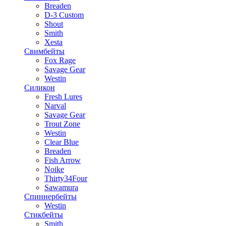
Breaden
D-3 Custom
Shout
Smith
Xesta
Свимбейты
Fox Rage
Savage Gear
Westin
Силикон
Fresh Lures
Narval
Savage Gear
Trout Zone
Westin
Clear Blue
Breaden
Fish Arrow
Noike
Thirty34Four
Sawamura
Спиннербейты
Westin
Стикбейты
Smith