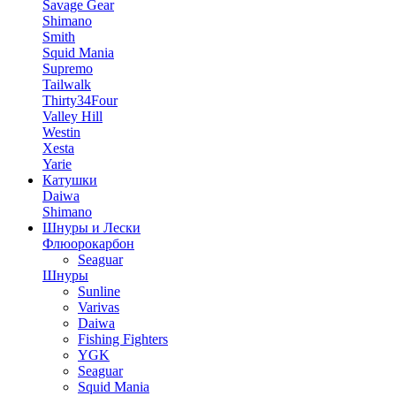
Savage Gear
Shimano
Smith
Squid Mania
Supremo
Tailwalk
Thirty34Four
Valley Hill
Westin
Xesta
Yarie
Катушки
Daiwa
Shimano
Шнуры и Лески
Флюорокарбон
Seaguar
Шнуры
Sunline
Varivas
Daiwa
Fishing Fighters
YGK
Seaguar
Squid Mania