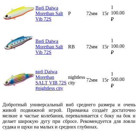
1
Виб Daiwa
100.00
Morethan Salt
P
72мм
15г
Vib 72S
₽
1
Виб Daiwa
100.00
Morethan Salt
RB
72мм
15г
Vib 72S
₽
виб Daiwa
1
Morethan
nightless
500.00
72мм
15г
SALT VIB 72S
city
₽
#nightless city
Добротный универсальный виб среднего размера и очень
живой подвижной игрой. Приманка создаёт достаточно
мелкие и частые колебания, переваливается с боку на бок и
делает широкую дугу при сбросе. Рекомендуется для ловли
судака и щуки на малых и средних глубинах.