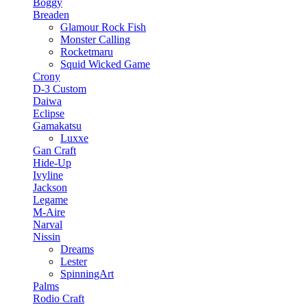
Boggy
Breaden
Glamour Rock Fish
Monster Calling
Rocketmaru
Squid Wicked Game
Crony
D-3 Custom
Daiwa
Eclipse
Gamakatsu
Luxxe
Gan Craft
Hide-Up
Ivyline
Jackson
Legame
M-Aire
Narval
Nissin
Dreams
Lester
SpinningArt
Palms
Rodio Craft