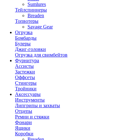
Sumlures
Тейлспиннеры
Breaden
Топвотеры
Savage Gear
Огрузка
Бомбарды
Булеры
Джиг-головки
Огрузка для свимбейтов
Фурнитура
Ассисты
Застежки
Оффсеты
Стингеры
Тройники
Аксессуары
Инструменты
Липгрипы и захваты
Отцепы
Ремни и стяжки
Фонари
Ящики
Коробки
Breaden