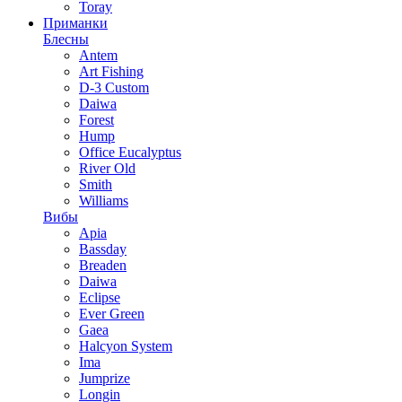
Toray
Приманки
Блесны
Antem
Art Fishing
D-3 Custom
Daiwa
Forest
Hump
Office Eucalyptus
River Old
Smith
Williams
Вибы
Apia
Bassday
Breaden
Daiwa
Eclipse
Ever Green
Gaea
Halcyon System
Ima
Jumprize
Longin