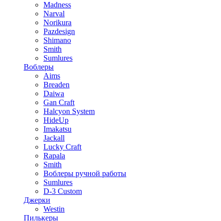
Madness
Narval
Norikura
Pazdesign
Shimano
Smith
Sumlures
Воблеры
Aims
Breaden
Daiwa
Gan Craft
Halcyon System
HideUp
Imakatsu
Jackall
Lucky Craft
Rapala
Smith
Воблеры ручной работы
Sumlures
D-3 Custom
Джерки
Westin
Пилькеры