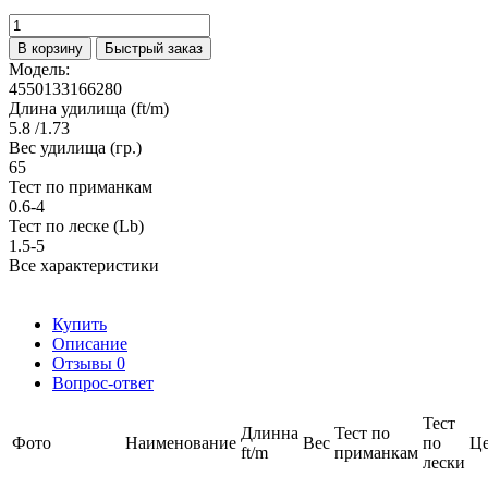
В корзину
Быстрый заказ
Модель:
4550133166280
Длина удилища (ft/m)
5.8 /1.73
Вес удилища (гр.)
65
Тест по приманкам
0.6-4
Тест по леске (Lb)
1.5-5
Все характеристики
Купить
Описание
Отзывы
0
Вопрос-ответ
Тест
Длинна
Тест по
Фото
Наименование
Вес
по
Ц
ft/m
приманкам
лески