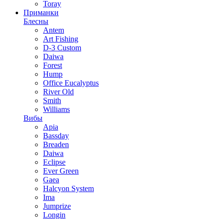
Toray
Приманки
Блесны
Antem
Art Fishing
D-3 Custom
Daiwa
Forest
Hump
Office Eucalyptus
River Old
Smith
Williams
Вибы
Apia
Bassday
Breaden
Daiwa
Eclipse
Ever Green
Gaea
Halcyon System
Ima
Jumprize
Longin