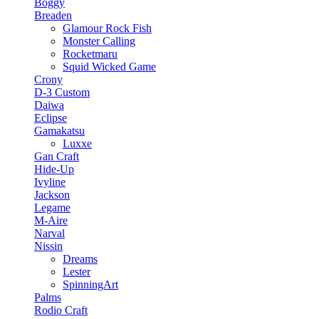
Boggy
Breaden
Glamour Rock Fish
Monster Calling
Rocketmaru
Squid Wicked Game
Crony
D-3 Custom
Daiwa
Eclipse
Gamakatsu
Luxxe
Gan Craft
Hide-Up
Ivyline
Jackson
Legame
M-Aire
Narval
Nissin
Dreams
Lester
SpinningArt
Palms
Rodio Craft