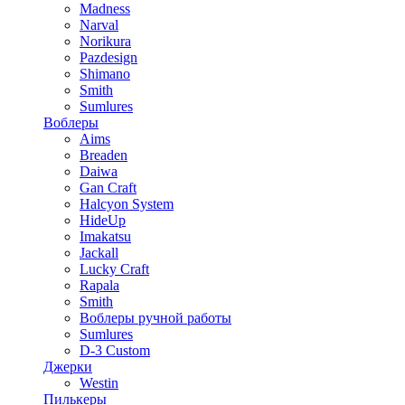
Madness
Narval
Norikura
Pazdesign
Shimano
Smith
Sumlures
Воблеры
Aims
Breaden
Daiwa
Gan Craft
Halcyon System
HideUp
Imakatsu
Jackall
Lucky Craft
Rapala
Smith
Воблеры ручной работы
Sumlures
D-3 Custom
Джерки
Westin
Пилькеры