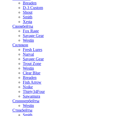
Breaden
D-3 Custom
Shout
Smith
Xesta
Свимбейты
Fox Rage
Savage Gear
Westin
Силикон
Fresh Lures
Narval
Savage Gear
Trout Zone
Westin
Clear Blue
Breaden
Fish Arrow
Noike
Thirty34Four
Sawamura
Спиннербейты
Westin
Стикбейты
Smith