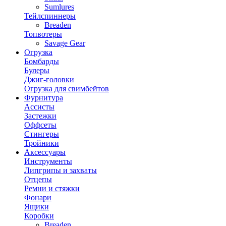
Sumlures
Тейлспиннеры
Breaden
Топвотеры
Savage Gear
Огрузка
Бомбарды
Булеры
Джиг-головки
Огрузка для свимбейтов
Фурнитура
Ассисты
Застежки
Оффсеты
Стингеры
Тройники
Аксессуары
Инструменты
Липгрипы и захваты
Отцепы
Ремни и стяжки
Фонари
Ящики
Коробки
Breaden