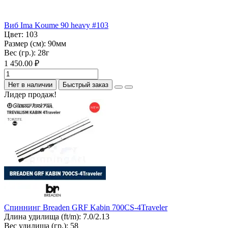
Виб Ima Koume 90 heavy #103
Цвет:
103
Размер (см):
90мм
Вес (гр.):
28г
1 450.00 ₽
Нет в наличии
Быстрый заказ
Лидер продаж!
Спиннинг Breaden GRF Kabin 700CS-4Traveler
Длина удилища (ft/m):
7.0/2.13
Вес удилища (гр.):
58