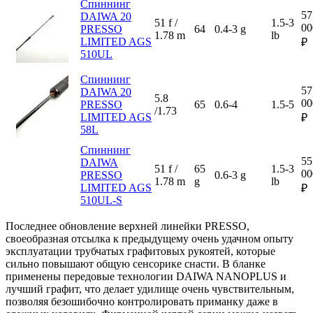
Спиннинг
57
DAIWA 20
51 f /
1.5-3
00
PRESSO
64
0.4-3 g
1.78 m
lb
LIMITED AGS
₽
510UL
Спиннинг
57
DAIWA 20
5.8
00
PRESSO
65
0.6-4
1.5-5
/1.73
LIMITED AGS
₽
58L
Спиннинг
55
DAIWA
51 f /
65
1.5-3
00
PRESSO
0.6-3 g
1.78 m
g
lb
LIMITED AGS
₽
510UL-S
Последнее обновление верхней линейки PRESSO,
своеобразная отсылка к предыдущему очень удачном опыту
эксплуатации трубчатых графитовых рукоятей, которые
сильно повышают общую сенсорике снасти. В бланке
применены передовые технологии DAIWA NANOPLUS и
лучший графит, что делает удилище очень чувствительным,
позволяя безошибочно контролировать приманку даже в