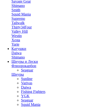
Savage Gear
Shimano
Smith
Squid Mania
Supremo
Tailwalk
Thirty34Four
Valley Hill
Westin
Xesta
Yarie
Катушки
Daiwa
Shimano
Шнуры и Лески
Флюорокарбон
Seaguar
Шнуры
Sunline
Varivas
Daiwa
Fishing Fighters
YGK
Seaguar
Squid Mania