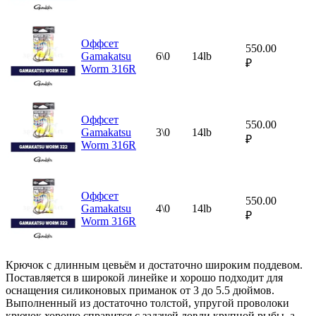
Оффсет
550.00
Gamakatsu
6\0
14lb
₽
Worm 316R
Оффсет
550.00
Gamakatsu
3\0
14lb
₽
Worm 316R
Оффсет
550.00
Gamakatsu
4\0
14lb
₽
Worm 316R
Крючок с длинным цевьём и достаточно широким поддевом.
Поставляется в широкой линейке и хорошо подходит для
оснащения силиконовых приманок от 3 до 5.5 дюймов.
Выполненный из достаточно толстой, упругой проволоки
крючок хорошо справится с задачей ловли крупной рыбы, а