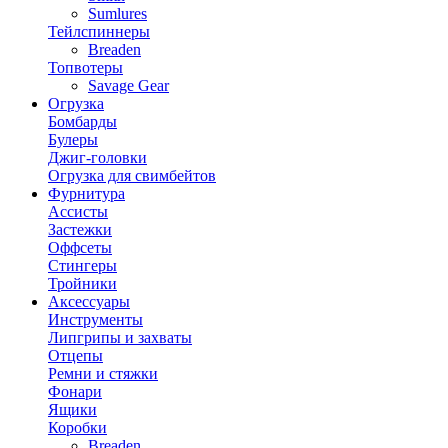
Sumlures
Тейлспиннеры
Breaden
Топвотеры
Savage Gear
Огрузка
Бомбарды
Булеры
Джиг-головки
Огрузка для свимбейтов
Фурнитура
Ассисты
Застежки
Оффсеты
Стингеры
Тройники
Аксессуары
Инструменты
Липгрипы и захваты
Отцепы
Ремни и стяжки
Фонари
Ящики
Коробки
Breaden