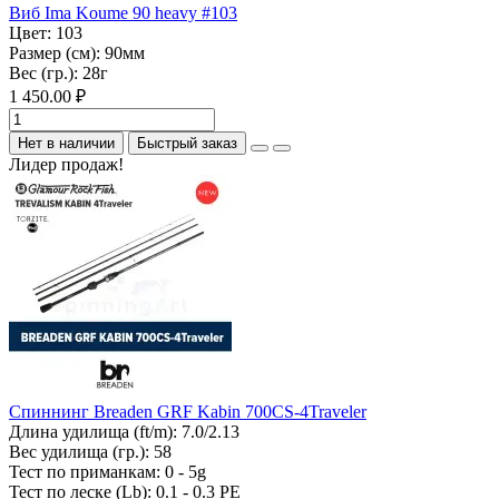
Виб Ima Koume 90 heavy #103
Цвет:
103
Размер (см):
90мм
Вес (гр.):
28г
1 450.00 ₽
Нет в наличии
Быстрый заказ
Лидер продаж!
Спиннинг Breaden GRF Kabin 700CS-4Traveler
Длина удилища (ft/m):
7.0/2.13
Вес удилища (гр.):
58
Тест по приманкам:
0 - 5g
Тест по леске (Lb):
0.1 - 0.3 PE