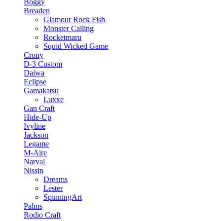
Boggy
Breaden
Glamour Rock Fish
Monster Calling
Rocketmaru
Squid Wicked Game
Crony
D-3 Custom
Daiwa
Eclipse
Gamakatsu
Luxxe
Gan Craft
Hide-Up
Ivyline
Jackson
Legame
M-Aire
Narval
Nissin
Dreams
Lester
SpinningArt
Palms
Rodio Craft