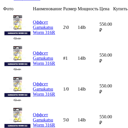
Фото
Наименование
Размер
Мощность
Цена
Купить
Оффсет
550.00
Gamakatsu
2\0
14lb
₽
Worm 316R
Оффсет
550.00
Gamakatsu
#1
14lb
₽
Worm 316R
Оффсет
550.00
Gamakatsu
1/0
14lb
₽
Worm 316R
Оффсет
550.00
Gamakatsu
5\0
14lb
₽
Worm 316R