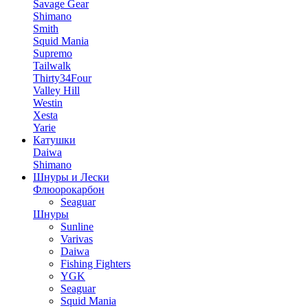
Savage Gear
Shimano
Smith
Squid Mania
Supremo
Tailwalk
Thirty34Four
Valley Hill
Westin
Xesta
Yarie
Катушки
Daiwa
Shimano
Шнуры и Лески
Флюорокарбон
Seaguar
Шнуры
Sunline
Varivas
Daiwa
Fishing Fighters
YGK
Seaguar
Squid Mania