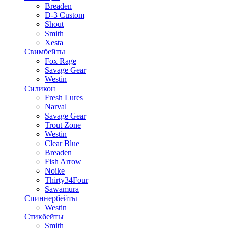
Breaden
D-3 Custom
Shout
Smith
Xesta
Свимбейты
Fox Rage
Savage Gear
Westin
Силикон
Fresh Lures
Narval
Savage Gear
Trout Zone
Westin
Clear Blue
Breaden
Fish Arrow
Noike
Thirty34Four
Sawamura
Спиннербейты
Westin
Стикбейты
Smith