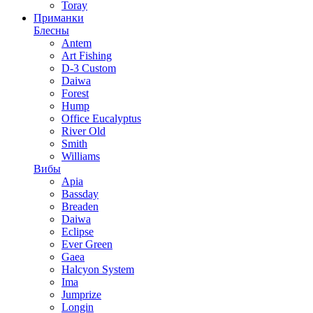
Toray
Приманки
Блесны
Antem
Art Fishing
D-3 Custom
Daiwa
Forest
Hump
Office Eucalyptus
River Old
Smith
Williams
Вибы
Apia
Bassday
Breaden
Daiwa
Eclipse
Ever Green
Gaea
Halcyon System
Ima
Jumprize
Longin