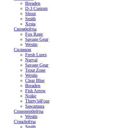
Breaden
D-3 Custom
Shout
Smith
Xesta
Свимбейты
Fox Rage
Savage Gear
Westin
Силикон
Fresh Lures
Narval
Savage Gear
Trout Zone
Westin
Clear Blue
Breaden
Fish Arrow
Noike
Thirty34Four
Sawamura
Спиннербейты
Westin
Стикбейты
Smith