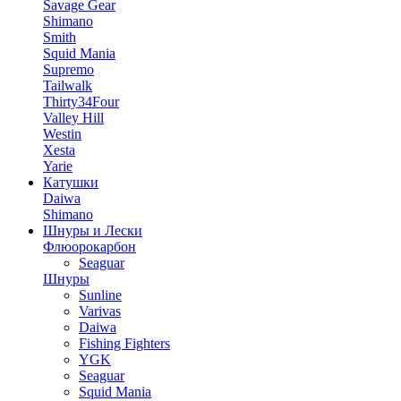
Savage Gear
Shimano
Smith
Squid Mania
Supremo
Tailwalk
Thirty34Four
Valley Hill
Westin
Xesta
Yarie
Катушки
Daiwa
Shimano
Шнуры и Лески
Флюорокарбон
Seaguar
Шнуры
Sunline
Varivas
Daiwa
Fishing Fighters
YGK
Seaguar
Squid Mania