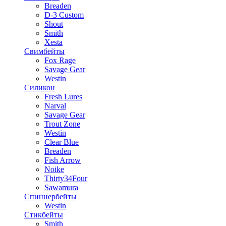
Breaden
D-3 Custom
Shout
Smith
Xesta
Свимбейты
Fox Rage
Savage Gear
Westin
Силикон
Fresh Lures
Narval
Savage Gear
Trout Zone
Westin
Clear Blue
Breaden
Fish Arrow
Noike
Thirty34Four
Sawamura
Спиннербейты
Westin
Стикбейты
Smith