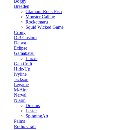
Boggy
Breaden
Glamour Rock Fish
Monster Calling
Rocketmaru
Squid Wicked Game
Crony
D-3 Custom
Daiwa
Eclipse
Gamakatsu
Luxxe
Gan Craft
Hide-Up
Ivyline
Jackson
Legame
M-Aire
Narval
Nissin
Dreams
Lester
SpinningArt
Palms
Rodio Craft