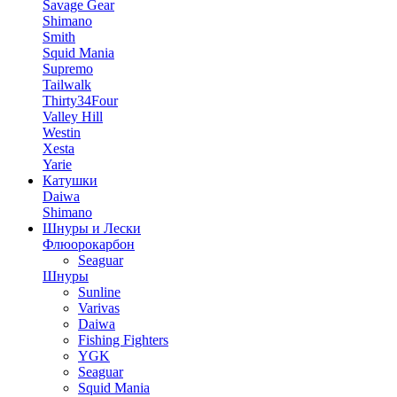
Savage Gear
Shimano
Smith
Squid Mania
Supremo
Tailwalk
Thirty34Four
Valley Hill
Westin
Xesta
Yarie
Катушки
Daiwa
Shimano
Шнуры и Лески
Флюорокарбон
Seaguar
Шнуры
Sunline
Varivas
Daiwa
Fishing Fighters
YGK
Seaguar
Squid Mania