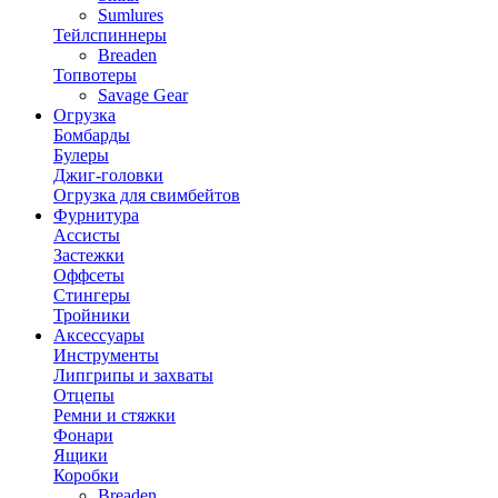
Sumlures
Тейлспиннеры
Breaden
Топвотеры
Savage Gear
Огрузка
Бомбарды
Булеры
Джиг-головки
Огрузка для свимбейтов
Фурнитура
Ассисты
Застежки
Оффсеты
Стингеры
Тройники
Аксессуары
Инструменты
Липгрипы и захваты
Отцепы
Ремни и стяжки
Фонари
Ящики
Коробки
Breaden