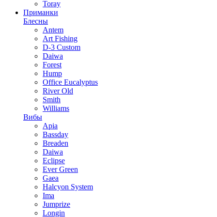
Toray
Приманки
Блесны
Antem
Art Fishing
D-3 Custom
Daiwa
Forest
Hump
Office Eucalyptus
River Old
Smith
Williams
Вибы
Apia
Bassday
Breaden
Daiwa
Eclipse
Ever Green
Gaea
Halcyon System
Ima
Jumprize
Longin