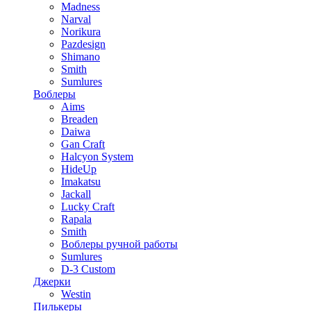
Madness
Narval
Norikura
Pazdesign
Shimano
Smith
Sumlures
Воблеры
Aims
Breaden
Daiwa
Gan Craft
Halcyon System
HideUp
Imakatsu
Jackall
Lucky Craft
Rapala
Smith
Воблеры ручной работы
Sumlures
D-3 Custom
Джерки
Westin
Пилькеры