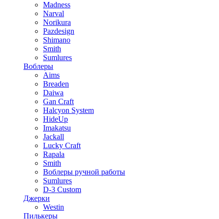
Madness
Narval
Norikura
Pazdesign
Shimano
Smith
Sumlures
Воблеры
Aims
Breaden
Daiwa
Gan Craft
Halcyon System
HideUp
Imakatsu
Jackall
Lucky Craft
Rapala
Smith
Воблеры ручной работы
Sumlures
D-3 Custom
Джерки
Westin
Пилькеры