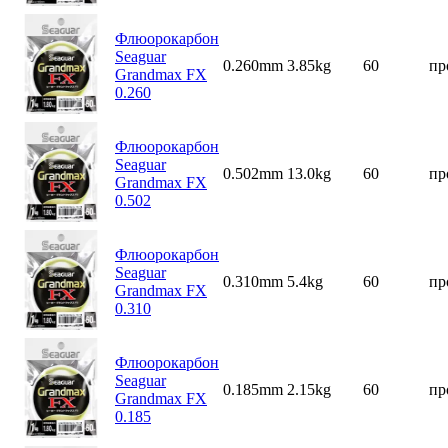
Флюорокарбон
Seaguar
0.260mm
3.85kg
60
пр
Grandmax FX
0.260
Флюорокарбон
Seaguar
0.502mm
13.0kg
60
пр
Grandmax FX
0.502
Флюорокарбон
Seaguar
0.310mm
5.4kg
60
пр
Grandmax FX
0.310
Флюорокарбон
Seaguar
0.185mm
2.15kg
60
пр
Grandmax FX
0.185