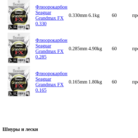
Флюорокарбон
Seaguar
0.330mm
6.1kg
60
пр
Grandmax FX
0.330
Флюорокарбон
Seaguar
0.285mm
4.90kg
60
пр
Grandmax FX
0.285
Флюорокарбон
Seaguar
0.165mm
1.80kg
60
пр
Grandmax FX
0.165
Шнуры и лески