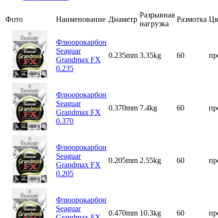
Разрывная
Фото
Наименование
Диаметр
Размотка
Цв
нагрузка
Флюорокарбон
Seaguar
0.235mm
3.35kg
60
пр
Grandmax FX
0.235
Флюорокарбон
Seaguar
0.370mm
7.4kg
60
пр
Grandmax FX
0.370
Флюорокарбон
Seaguar
0.205mm
2.55kg
60
пр
Grandmax FX
0.205
Флюорокарбон
Seaguar
0.470mm
10.3kg
60
пр
Grandmax FX