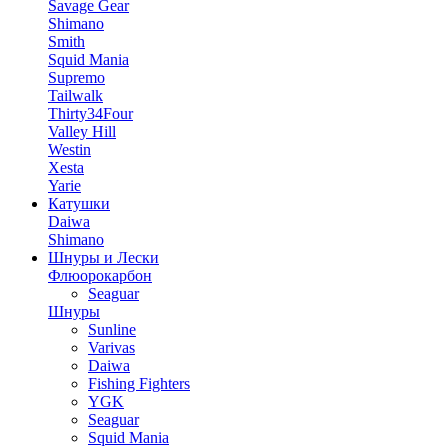
Savage Gear
Shimano
Smith
Squid Mania
Supremo
Tailwalk
Thirty34Four
Valley Hill
Westin
Xesta
Yarie
Катушки
Daiwa
Shimano
Шнуры и Лески
Флюорокарбон
Seaguar
Шнуры
Sunline
Varivas
Daiwa
Fishing Fighters
YGK
Seaguar
Squid Mania