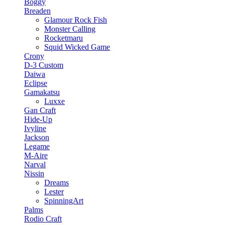
Boggy
Breaden
Glamour Rock Fish
Monster Calling
Rocketmaru
Squid Wicked Game
Crony
D-3 Custom
Daiwa
Eclipse
Gamakatsu
Luxxe
Gan Craft
Hide-Up
Ivyline
Jackson
Legame
M-Aire
Narval
Nissin
Dreams
Lester
SpinningArt
Palms
Rodio Craft