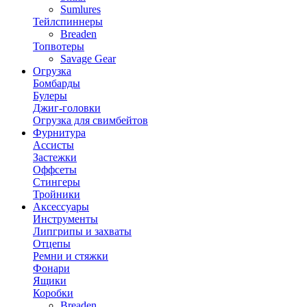
Sumlures
Тейлспиннеры
Breaden
Топвотеры
Savage Gear
Огрузка
Бомбарды
Булеры
Джиг-головки
Огрузка для свимбейтов
Фурнитура
Ассисты
Застежки
Оффсеты
Стингеры
Тройники
Аксессуары
Инструменты
Липгрипы и захваты
Отцепы
Ремни и стяжки
Фонари
Ящики
Коробки
Breaden