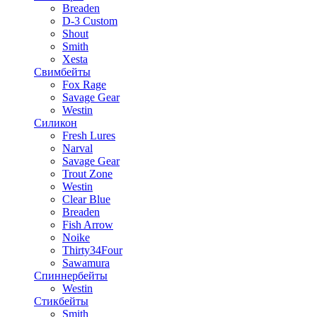
Breaden
D-3 Custom
Shout
Smith
Xesta
Свимбейты
Fox Rage
Savage Gear
Westin
Силикон
Fresh Lures
Narval
Savage Gear
Trout Zone
Westin
Clear Blue
Breaden
Fish Arrow
Noike
Thirty34Four
Sawamura
Спиннербейты
Westin
Стикбейты
Smith