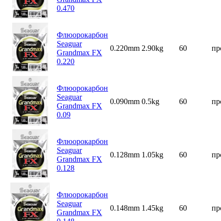
0.470
Флюорокарбон
Seaguar
0.220mm
2.90kg
60
пр
Grandmax FX
0.220
Флюорокарбон
Seaguar
0.090mm
0.5kg
60
пр
Grandmax FX
0.09
Флюорокарбон
Seaguar
0.128mm
1.05kg
60
пр
Grandmax FX
0.128
Флюорокарбон
Seaguar
0.148mm
1.45kg
60
пр
Grandmax FX