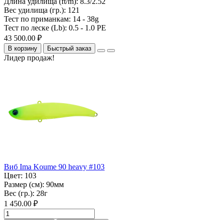
Длина удилища (ft/m):
8.3/2.52
Вес удилища (гр.):
121
Тест по приманкам:
14 - 38g
Тест по леске (Lb):
0.5 - 1.0 PE
43 500.00 ₽
В корзину
Быстрый заказ
Лидер продаж!
Виб Ima Koume 90 heavy #103
Цвет:
103
Размер (см):
90мм
Вес (гр.):
28г
1 450.00 ₽