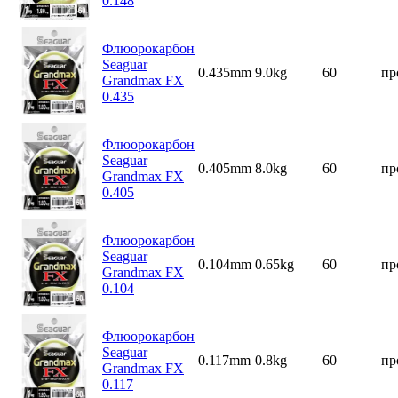
0.148
Флюорокарбон
Seaguar
0.435mm
9.0kg
60
пр
Grandmax FX
0.435
Флюорокарбон
Seaguar
0.405mm
8.0kg
60
пр
Grandmax FX
0.405
Флюорокарбон
Seaguar
0.104mm
0.65kg
60
пр
Grandmax FX
0.104
Флюорокарбон
Seaguar
0.117mm
0.8kg
60
пр
Grandmax FX
0.117