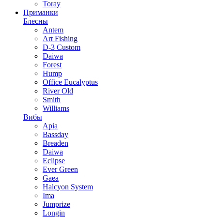
Toray
Приманки
Блесны
Antem
Art Fishing
D-3 Custom
Daiwa
Forest
Hump
Office Eucalyptus
River Old
Smith
Williams
Вибы
Apia
Bassday
Breaden
Daiwa
Eclipse
Ever Green
Gaea
Halcyon System
Ima
Jumprize
Longin