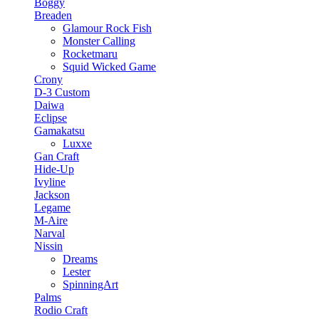
Boggy
Breaden
Glamour Rock Fish
Monster Calling
Rocketmaru
Squid Wicked Game
Crony
D-3 Custom
Daiwa
Eclipse
Gamakatsu
Luxxe
Gan Craft
Hide-Up
Ivyline
Jackson
Legame
M-Aire
Narval
Nissin
Dreams
Lester
SpinningArt
Palms
Rodio Craft