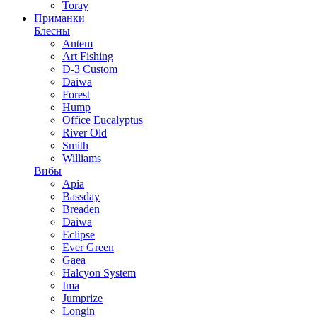
Toray
Приманки
Блесны
Antem
Art Fishing
D-3 Custom
Daiwa
Forest
Hump
Office Eucalyptus
River Old
Smith
Williams
Вибы
Apia
Bassday
Breaden
Daiwa
Eclipse
Ever Green
Gaea
Halcyon System
Ima
Jumprize
Longin