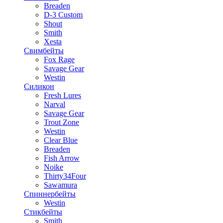
Breaden
D-3 Custom
Shout
Smith
Xesta
Свимбейты
Fox Rage
Savage Gear
Westin
Силикон
Fresh Lures
Narval
Savage Gear
Trout Zone
Westin
Clear Blue
Breaden
Fish Arrow
Noike
Thirty34Four
Sawamura
Спиннербейты
Westin
Стикбейты
Smith