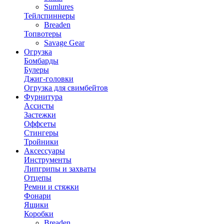
Sumlures
Тейлспиннеры
Breaden
Топвотеры
Savage Gear
Огрузка
Бомбарды
Булеры
Джиг-головки
Огрузка для свимбейтов
Фурнитура
Ассисты
Застежки
Оффсеты
Стингеры
Тройники
Аксессуары
Инструменты
Липгрипы и захваты
Отцепы
Ремни и стяжки
Фонари
Ящики
Коробки
Breaden