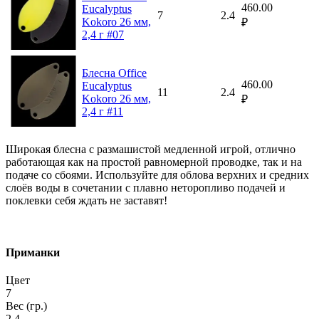
460.00
Eucalyptus
7
2.4
Kokoro 26 мм,
₽
2,4 г #07
Блесна Office
460.00
Eucalyptus
11
2.4
Kokoro 26 мм,
₽
2,4 г #11
Широкая блесна с размашистой медленной игрой, отлично
работающая как на простой равномерной проводке, так и на
подаче со сбоями. Используйте для облова верхних и средних
слоёв воды в сочетании с плавно неторопливо подачей и
поклевки себя ждать не заставят!
Приманки
Цвет
7
Вес (гр.)
2.4