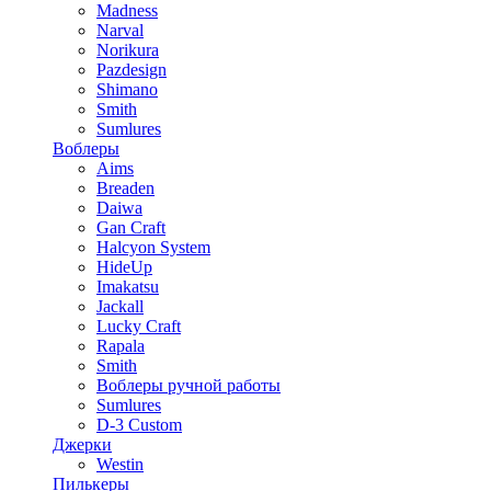
Madness
Narval
Norikura
Pazdesign
Shimano
Smith
Sumlures
Воблеры
Aims
Breaden
Daiwa
Gan Craft
Halcyon System
HideUp
Imakatsu
Jackall
Lucky Craft
Rapala
Smith
Воблеры ручной работы
Sumlures
D-3 Custom
Джерки
Westin
Пилькеры