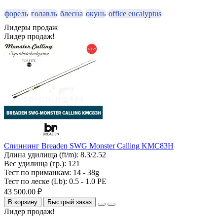
форель
голавль
блесна
окунь
office eucalyptus
Лидеры продаж
Лидер продаж!
Спиннинг Breaden SWG Monster Calling KMC83H
Длина удилища (ft/m):
8.3/2.52
Вес удилища (гр.):
121
Тест по приманкам:
14 - 38g
Тест по леске (Lb):
0.5 - 1.0 PE
43 500.00 ₽
В корзину
Быстрый заказ
Лидер продаж!