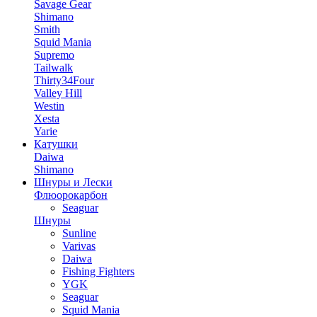
Savage Gear
Shimano
Smith
Squid Mania
Supremo
Tailwalk
Thirty34Four
Valley Hill
Westin
Xesta
Yarie
Катушки
Daiwa
Shimano
Шнуры и Лески
Флюорокарбон
Seaguar
Шнуры
Sunline
Varivas
Daiwa
Fishing Fighters
YGK
Seaguar
Squid Mania