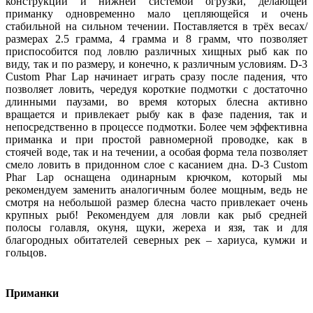
конструкции и нижней системой огрузки, делающей
приманку одновременно мало цепляющейся и очень
стабильной на сильном течении. Поставляется в трёх весах/
размерах 2.5 грамма, 4 грамма и 8 грамм, что позволяет
приспособится под ловлю различных хищных рыб как по
виду, так и по размеру, и конечно, к различным условиям. D-3
Custom Phar Lap начинает играть сразу после падения, что
позволяет ловить, чередуя короткие подмотки с достаточно
длинными паузами, во время которых блесна активно
вращается и привлекает рыбу как в фазе падения, так и
непосредственно в процессе подмотки. Более чем эффективна
приманка и при простой равномерной проводке, как в
стоячей воде, так и на течении, а особая форма тела позволяет
смело ловить в придонном слое с касанием дна. D-3 Custom
Phar Lap оснащена одинарным крючком, который мы
рекомендуем заменить аналогичным более мощным, ведь не
смотря на небольшой размер блесна часто привлекает очень
крупных рыб! Рекомендуем для ловли как рыб средней
полосы голавля, окуня, щуки, жереха и язя, так и для
благородных обитателей северных рек – хариуса, кумжи и
гольцов.
Приманки