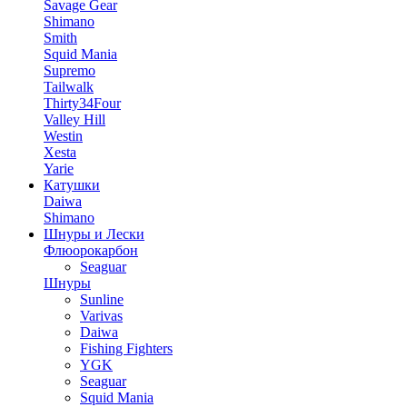
Savage Gear
Shimano
Smith
Squid Mania
Supremo
Tailwalk
Thirty34Four
Valley Hill
Westin
Xesta
Yarie
Катушки
Daiwa
Shimano
Шнуры и Лески
Флюорокарбон
Seaguar
Шнуры
Sunline
Varivas
Daiwa
Fishing Fighters
YGK
Seaguar
Squid Mania