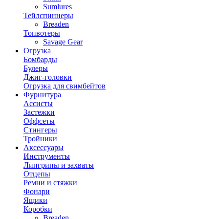
Sumlures
Тейлспиннеры
Breaden
Топвотеры
Savage Gear
Огрузка
Бомбарды
Булеры
Джиг-головки
Огрузка для свимбейтов
Фурнитура
Ассисты
Застежки
Оффсеты
Стингеры
Тройники
Аксессуары
Инструменты
Липгрипы и захваты
Отцепы
Ремни и стяжки
Фонари
Ящики
Коробки
Breaden