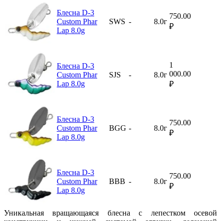
Блесна D-3
750.00
Custom Phar
SWS
-
8.0г
₽
Lap 8.0g
1
Блесна D-3
000.00
Custom Phar
SJS
-
8.0г
Lap 8.0g
₽
Блесна D-3
750.00
Custom Phar
BGG
-
8.0г
₽
Lap 8.0g
Блесна D-3
750.00
Custom Phar
BBB
-
8.0г
₽
Lap 8.0g
Уникальная вращающаяся блесна с лепестком осевой