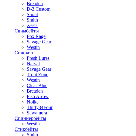
Breaden
D-3 Custom
Shout
Smith
Xesta
Свимбейты
Fox Rage
Savage Gear
Westin
Силикон
Fresh Lures
Narval
Savage Gear
Trout Zone
Westin
Clear Blue
Breaden
Fish Arrow
Noike
Thirty34Four
Sawamura
Спиннербейты
Westin
Стикбейты
Smith