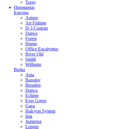
Toray
Приманки
Блесны
Antem
Art Fishing
D-3 Custom
Daiwa
Forest
Hump
Office Eucalyptus
River Old
Smith
Williams
Вибы
Apia
Bassday
Breaden
Daiwa
Eclipse
Ever Green
Gaea
Halcyon System
Ima
Jumprize
Longin