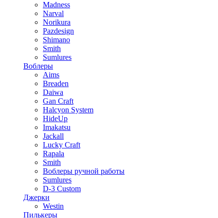
Madness
Narval
Norikura
Pazdesign
Shimano
Smith
Sumlures
Воблеры
Aims
Breaden
Daiwa
Gan Craft
Halcyon System
HideUp
Imakatsu
Jackall
Lucky Craft
Rapala
Smith
Воблеры ручной работы
Sumlures
D-3 Custom
Джерки
Westin
Пилькеры