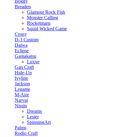
Boggy
Breaden
Glamour Rock Fish
Monster Calling
Rocketmaru
Squid Wicked Game
Crony
D-3 Custom
Daiwa
Eclipse
Gamakatsu
Luxxe
Gan Craft
Hide-Up
Ivyline
Jackson
Legame
M-Aire
Narval
Nissin
Dreams
Lester
SpinningArt
Palms
Rodio Craft