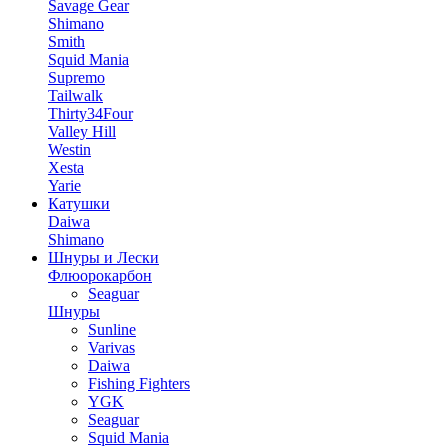
Savage Gear
Shimano
Smith
Squid Mania
Supremo
Tailwalk
Thirty34Four
Valley Hill
Westin
Xesta
Yarie
Катушки
Daiwa
Shimano
Шнуры и Лески
Флюорокарбон
Seaguar
Шнуры
Sunline
Varivas
Daiwa
Fishing Fighters
YGK
Seaguar
Squid Mania