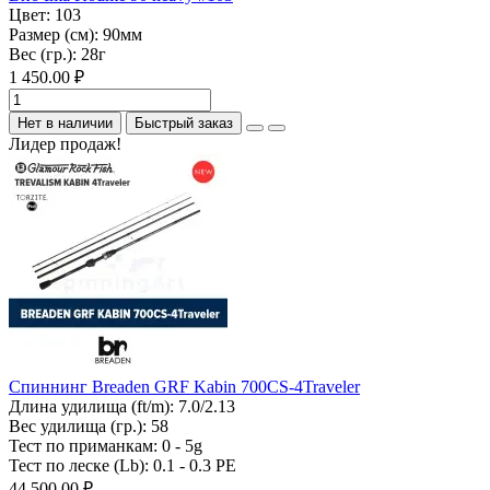
Цвет:
103
Размер (см):
90мм
Вес (гр.):
28г
1 450.00 ₽
Нет в наличии
Быстрый заказ
Лидер продаж!
Спиннинг Breaden GRF Kabin 700CS-4Traveler
Длина удилища (ft/m):
7.0/2.13
Вес удилища (гр.):
58
Тест по приманкам:
0 - 5g
Тест по леске (Lb):
0.1 - 0.3 PE
44 500.00 ₽