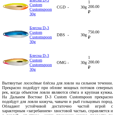
Блесна D-3
1
Custom
200.00
CGD
-
30g
Customspoon
₽
30g
Блесна D-3
750.00
Custom
DBS
-
30g
Customspoon
₽
30g
Блесна D-3
1
Custom
200.00
OMG
-
30g
Customspoon
₽
30g
Вытянутые лососёвые блёсна для ловли на сильном течении.
Прекрасно подойдут при облове мощных потоков северных
рек, когда объектом ловли являются сёмга и крупная кумжа.
На Дальнем Востоке D-3 Custom Customspoon прекрасно
подойдут для ловли кижуча, чавычи и рыб гольцовых пород.
Обладают устойчивой достаточно частой игрой с
характерным «загребанием» хвостовой частью, справляется и