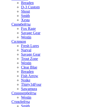
Breaden
D-3 Custom
Shout
Smith
Xesta
Свимбейты
Fox Rage
Savage Gear
Westin
Силикон
Fresh Lures
Narval
Savage Gear
Trout Zone
Westin
Clear Blue
Breaden
Fish Arrow
Noike
Thirty34Four
Sawamura
Спиннербейты
Westin
Стикбейты
Smith