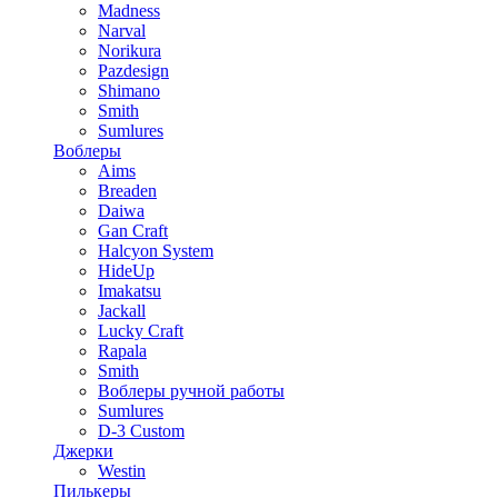
Madness
Narval
Norikura
Pazdesign
Shimano
Smith
Sumlures
Воблеры
Aims
Breaden
Daiwa
Gan Craft
Halcyon System
HideUp
Imakatsu
Jackall
Lucky Craft
Rapala
Smith
Воблеры ручной работы
Sumlures
D-3 Custom
Джерки
Westin
Пилькеры