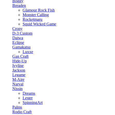
Boggy
Breaden
Glamour Rock Fish
Monster Calling
Rocketmaru
Squid Wicked Game
Crony
D-3 Custom
Daiwa
Eclipse
Gamakatsu
Luxxe
Gan Craft
Hide-Up
Ivyline
Jackson
Legame
M-Aire
Narval
Nissin
Dreams
Lester
SpinningArt
Palms
Rodio Craft