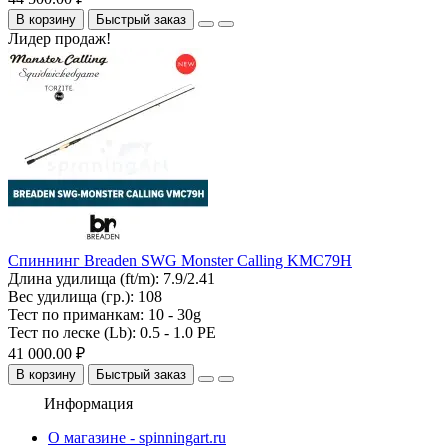
В корзину
Быстрый заказ
Лидер продаж!
Спиннинг Breaden SWG Monster Calling KMC79H
Длина удилища (ft/m):
7.9/2.41
Вес удилища (гр.):
108
Тест по приманкам:
10 - 30g
Тест по леске (Lb):
0.5 - 1.0 PE
41 000.00 ₽
В корзину
Быстрый заказ
Информация
О магазине - spinningart.ru