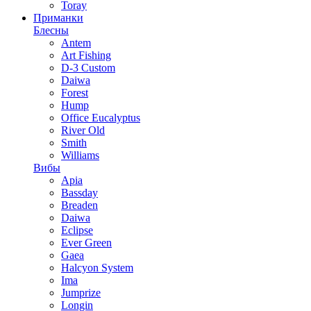
Toray
Приманки
Блесны
Antem
Art Fishing
D-3 Custom
Daiwa
Forest
Hump
Office Eucalyptus
River Old
Smith
Williams
Вибы
Apia
Bassday
Breaden
Daiwa
Eclipse
Ever Green
Gaea
Halcyon System
Ima
Jumprize
Longin