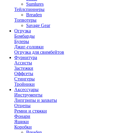
Sumlures
Тейлспиннеры
Breaden
Топвотеры
Savage Gear
Огрузка
Бомбарды
Булеры
Джиг-головки
Огрузка для свимбейтов
Фурнитура
Ассисты
Застежки
Оффсеты
Стингеры
Тройники
Аксессуары
Инструменты
Липгрипы и захваты
Отцепы
Ремни и стяжки
Фонари
Ящики
Коробки
Breaden