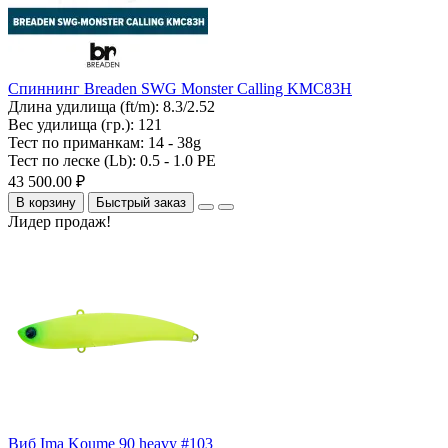
Спиннинг Breaden SWG Monster Calling KMC83H
Длина удилища (ft/m):
8.3/2.52
Вес удилища (гр.):
121
Тест по приманкам:
14 - 38g
Тест по леске (Lb):
0.5 - 1.0 PE
43 500.00 ₽
В корзину
Быстрый заказ
Лидер продаж!
Виб Ima Koume 90 heavy #103