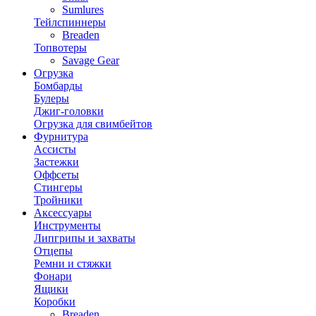
Sumlures
Тейлспиннеры
Breaden
Топвотеры
Savage Gear
Огрузка
Бомбарды
Булеры
Джиг-головки
Огрузка для свимбейтов
Фурнитура
Ассисты
Застежки
Оффсеты
Стингеры
Тройники
Аксессуары
Инструменты
Липгрипы и захваты
Отцепы
Ремни и стяжки
Фонари
Ящики
Коробки
Breaden