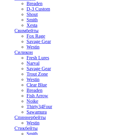
Breaden
D-3 Custom
Shout
Smith
Xesta
Свимбейты
Fox Rage
Savage Gear
Westin
Силикон
Fresh Lures
Narval
Savage Gear
Trout Zone
Westin
Clear Blue
Breaden
Fish Arrow
Noike
Thirty34Four
Sawamura
Спиннербейты
Westin
Стикбейты
Smith