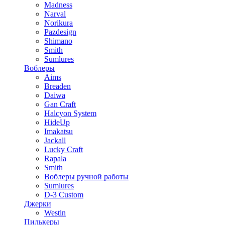
Madness
Narval
Norikura
Pazdesign
Shimano
Smith
Sumlures
Воблеры
Aims
Breaden
Daiwa
Gan Craft
Halcyon System
HideUp
Imakatsu
Jackall
Lucky Craft
Rapala
Smith
Воблеры ручной работы
Sumlures
D-3 Custom
Джерки
Westin
Пилькеры