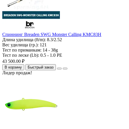
Спиннинг Breaden SWG Monster Calling KMC83H
Длина удилища (ft/m):
8.3/2.52
Вес удилища (гр.):
121
Тест по приманкам:
14 - 38g
Тест по леске (Lb):
0.5 - 1.0 PE
43 500.00 ₽
В корзину
Быстрый заказ
Лидер продаж!