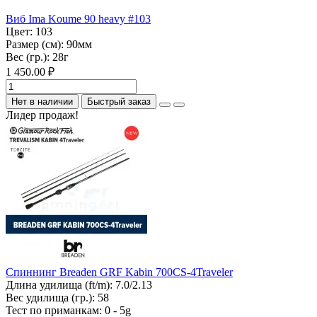
Виб Ima Koume 90 heavy #103
Цвет:
103
Размер (см):
90мм
Вес (гр.):
28г
1 450.00 ₽
Нет в наличии
Быстрый заказ
Лидер продаж!
Спиннинг Breaden GRF Kabin 700CS-4Traveler
Длина удилища (ft/m):
7.0/2.13
Вес удилища (гр.):
58
Тест по приманкам:
0 - 5g