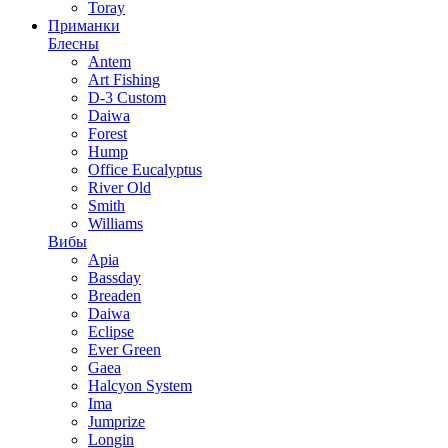
Toray
Приманки
Блесны
Antem
Art Fishing
D-3 Custom
Daiwa
Forest
Hump
Office Eucalyptus
River Old
Smith
Williams
Вибы
Apia
Bassday
Breaden
Daiwa
Eclipse
Ever Green
Gaea
Halcyon System
Ima
Jumprize
Longin