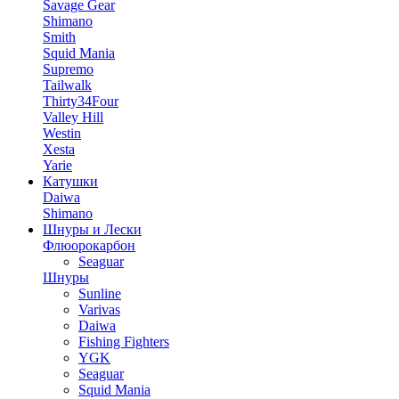
Savage Gear
Shimano
Smith
Squid Mania
Supremo
Tailwalk
Thirty34Four
Valley Hill
Westin
Xesta
Yarie
Катушки
Daiwa
Shimano
Шнуры и Лески
Флюорокарбон
Seaguar
Шнуры
Sunline
Varivas
Daiwa
Fishing Fighters
YGK
Seaguar
Squid Mania