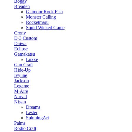
Boggy
Breaden
Glamour Rock Fish
Monster Calling
Rocketmaru
Squid Wicked Game
Crony
D-3 Custom
Daiwa
Eclipse
Gamakatsu
Luxxe
Gan Craft
Hide-Up
Ivyline
Jackson
Legame
M-Aire
Narval
Nissin
Dreams
Lester
SpinningArt
Palms
Rodio Craft