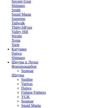
Savage Gear
Shimano
Smith
Squid Mania
Supremo
Tailwalk
Thirty34Four
Valley Hill
Westin
Xesta
Yarie
Катушки
Daiwa
Shimano
Шнуры и Лески
Флюорокарбон
Seaguar
Шнуры
Sunline
Varivas
Daiwa
Fishing Fighters
YGK
Seaguar
Squid Mania