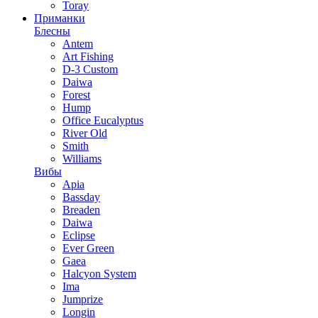
Toray
Приманки
Блесны
Antem
Art Fishing
D-3 Custom
Daiwa
Forest
Hump
Office Eucalyptus
River Old
Smith
Williams
Вибы
Apia
Bassday
Breaden
Daiwa
Eclipse
Ever Green
Gaea
Halcyon System
Ima
Jumprize
Longin