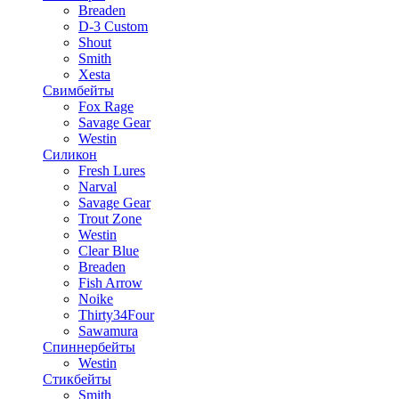
Breaden
D-3 Custom
Shout
Smith
Xesta
Свимбейты
Fox Rage
Savage Gear
Westin
Силикон
Fresh Lures
Narval
Savage Gear
Trout Zone
Westin
Clear Blue
Breaden
Fish Arrow
Noike
Thirty34Four
Sawamura
Спиннербейты
Westin
Стикбейты
Smith