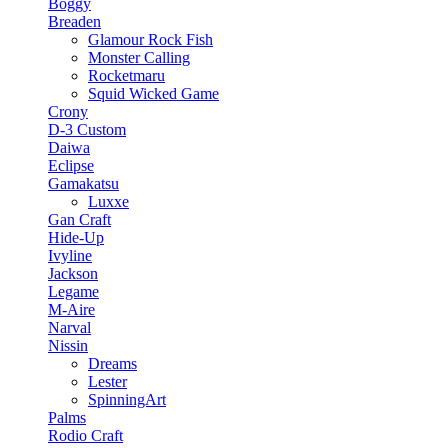
Boggy
Breaden
Glamour Rock Fish
Monster Calling
Rocketmaru
Squid Wicked Game
Crony
D-3 Custom
Daiwa
Eclipse
Gamakatsu
Luxxe
Gan Craft
Hide-Up
Ivyline
Jackson
Legame
M-Aire
Narval
Nissin
Dreams
Lester
SpinningArt
Palms
Rodio Craft