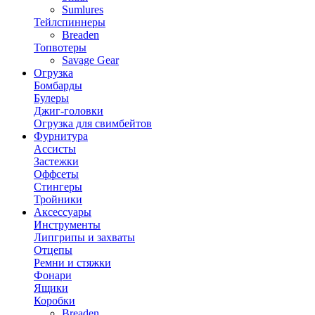
Sumlures
Тейлспиннеры
Breaden
Топвотеры
Savage Gear
Огрузка
Бомбарды
Булеры
Джиг-головки
Огрузка для свимбейтов
Фурнитура
Ассисты
Застежки
Оффсеты
Стингеры
Тройники
Аксессуары
Инструменты
Липгрипы и захваты
Отцепы
Ремни и стяжки
Фонари
Ящики
Коробки
Breaden