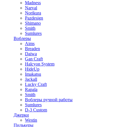
Madness
Narval
Norikura
Pazdesign
Shimano
Smith
Sumlures
Воблеры
Aims
Breaden
Daiwa
Gan Craft
Halcyon System
HideUp
Imakatsu
Jackall
Lucky Craft
Rapala
Smith
Воблеры ручной работы
Sumlures
D-3 Custom
Джерки
Westin
Пилькеры