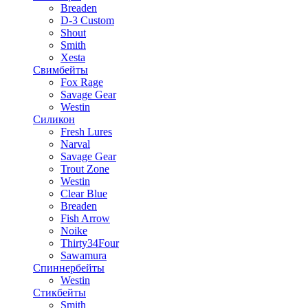
Breaden
D-3 Custom
Shout
Smith
Xesta
Свимбейты
Fox Rage
Savage Gear
Westin
Силикон
Fresh Lures
Narval
Savage Gear
Trout Zone
Westin
Clear Blue
Breaden
Fish Arrow
Noike
Thirty34Four
Sawamura
Спиннербейты
Westin
Стикбейты
Smith