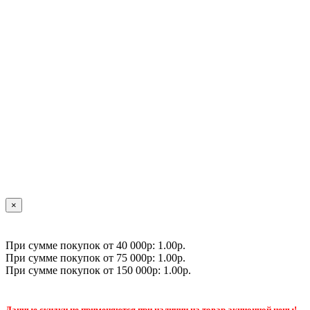
×
При сумме покупок от 40 000р: 1.00р.
При сумме покупок от 75 000р: 1.00р.
При сумме покупок от 150 000р: 1.00р.
Данные скидки не применяются при наличии на товар акционной цены!