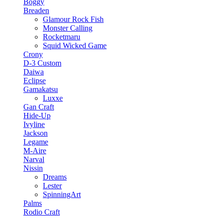
Boggy
Breaden
Glamour Rock Fish
Monster Calling
Rocketmaru
Squid Wicked Game
Crony
D-3 Custom
Daiwa
Eclipse
Gamakatsu
Luxxe
Gan Craft
Hide-Up
Ivyline
Jackson
Legame
M-Aire
Narval
Nissin
Dreams
Lester
SpinningArt
Palms
Rodio Craft