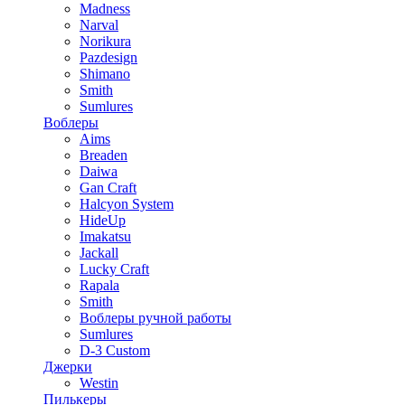
Madness
Narval
Norikura
Pazdesign
Shimano
Smith
Sumlures
Воблеры
Aims
Breaden
Daiwa
Gan Craft
Halcyon System
HideUp
Imakatsu
Jackall
Lucky Craft
Rapala
Smith
Воблеры ручной работы
Sumlures
D-3 Custom
Джерки
Westin
Пилькеры