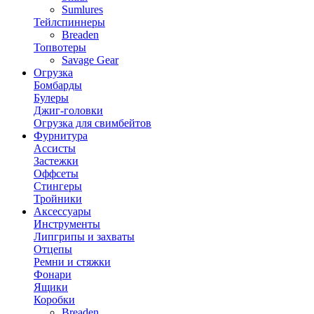
Sumlures
Тейлспиннеры
Breaden
Топвотеры
Savage Gear
Огрузка
Бомбарды
Булеры
Джиг-головки
Огрузка для свимбейтов
Фурнитура
Ассисты
Застежки
Оффсеты
Стингеры
Тройники
Аксессуары
Инструменты
Липгрипы и захваты
Отцепы
Ремни и стяжки
Фонари
Ящики
Коробки
Breaden