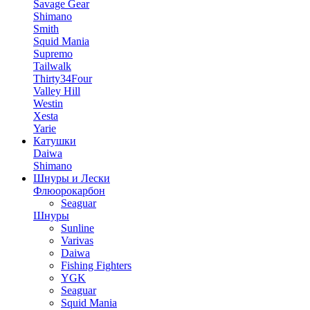
Savage Gear
Shimano
Smith
Squid Mania
Supremo
Tailwalk
Thirty34Four
Valley Hill
Westin
Xesta
Yarie
Катушки
Daiwa
Shimano
Шнуры и Лески
Флюорокарбон
Seaguar
Шнуры
Sunline
Varivas
Daiwa
Fishing Fighters
YGK
Seaguar
Squid Mania