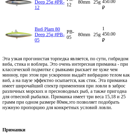
450.00
Deep 25g #PR-
80mm
25g
12
12
₽
1
Виб Plam 80
PB-
450.00
Deep 25g #PB-
80mm
25g
05
05
₽
Эта узкая прогонистая торпедка является, по сути, гибридом
виба, стика и воблера. Это очень интересная приманка - при
классической подмотке с рывками рыскает не хуже чем
минноу, при этом при ускорении выдаёт вибрацию телом как
виб, а на паузе эффектно осыпается, как стик. Эта приманка
имеет широчайший спектр применения при ловли в заброс
различных морских и пресноводных рыб, а также пригодна
для отвесной рыбалки. Приманка имеет три веса 15,18 и 25
грамм при одном размере 80мм,это позволяет подобрать
нужную пропорцию для конкретных условий ловли.
Приманки