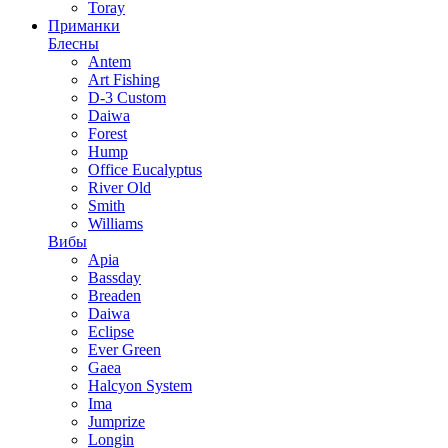
Toray
Приманки
Блесны
Antem
Art Fishing
D-3 Custom
Daiwa
Forest
Hump
Office Eucalyptus
River Old
Smith
Williams
Вибы
Apia
Bassday
Breaden
Daiwa
Eclipse
Ever Green
Gaea
Halcyon System
Ima
Jumprize
Longin