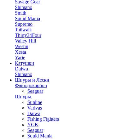
Savage Gear
Shimano
Smith
Squid Mania
Supremo
Tailwalk
Thirty34Four
Valley Hill
Westin
Xesta
Yarie
Катушки
Daiwa
Shimano
Шнуры и Лески
Флюорокарбон
Seaguar
Шнуры
Sunline
Varivas
Daiwa
Fishing Fighters
YGK
Seaguar
Squid Mania