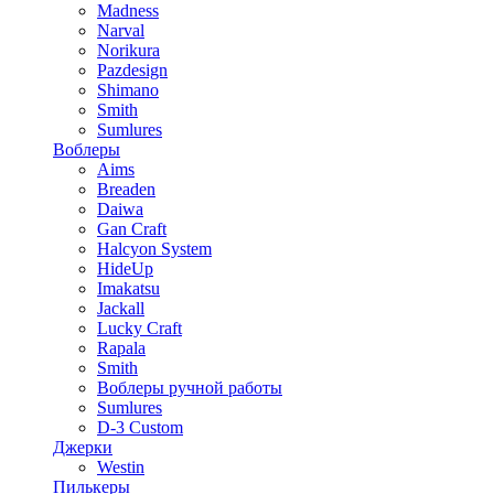
Madness
Narval
Norikura
Pazdesign
Shimano
Smith
Sumlures
Воблеры
Aims
Breaden
Daiwa
Gan Craft
Halcyon System
HideUp
Imakatsu
Jackall
Lucky Craft
Rapala
Smith
Воблеры ручной работы
Sumlures
D-3 Custom
Джерки
Westin
Пилькеры