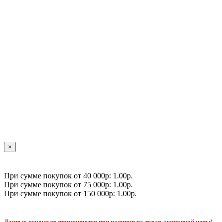
×
При сумме покупок от 40 000р: 1.00р.
При сумме покупок от 75 000р: 1.00р.
При сумме покупок от 150 000р: 1.00р.
Данные скидки не применяются при наличии на товар акционной цены!