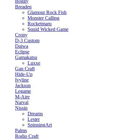
Boggy
Breaden
Glamour Rock Fish
Monster Calling
Rocketmaru
Squid Wicked Game
Crony
D-3 Custom
Daiwa
Eclipse
Gamakatsu
Luxxe
Gan Craft
Hide-Up
Ivyline
Jackson
Legame
M-Aire
Narval
Nissin
Dreams
Lester
SpinningArt
Palms
Rodio Craft