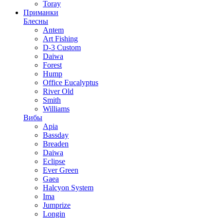
Toray
Приманки
Блесны
Antem
Art Fishing
D-3 Custom
Daiwa
Forest
Hump
Office Eucalyptus
River Old
Smith
Williams
Вибы
Apia
Bassday
Breaden
Daiwa
Eclipse
Ever Green
Gaea
Halcyon System
Ima
Jumprize
Longin