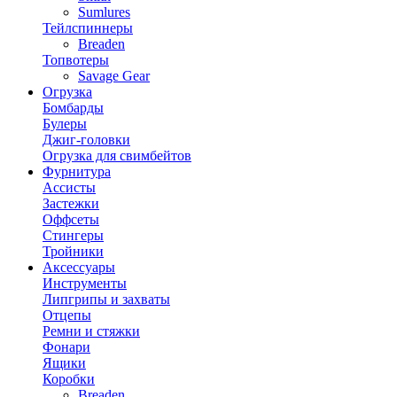
Sumlures
Тейлспиннеры
Breaden
Топвотеры
Savage Gear
Огрузка
Бомбарды
Булеры
Джиг-головки
Огрузка для свимбейтов
Фурнитура
Ассисты
Застежки
Оффсеты
Стингеры
Тройники
Аксессуары
Инструменты
Липгрипы и захваты
Отцепы
Ремни и стяжки
Фонари
Ящики
Коробки
Breaden