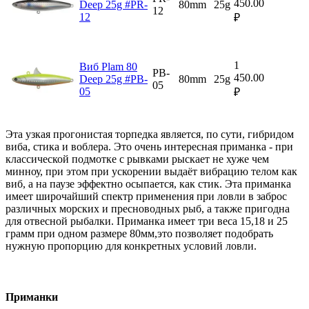
450.00
Deep 25g #PR-
80mm
25g
12
12
₽
1
Виб Plam 80
PB-
450.00
Deep 25g #PB-
80mm
25g
05
05
₽
Эта узкая прогонистая торпедка является, по сути, гибридом
виба, стика и воблера. Это очень интересная приманка - при
классической подмотке с рывками рыскает не хуже чем
минноу, при этом при ускорении выдаёт вибрацию телом как
виб, а на паузе эффектно осыпается, как стик. Эта приманка
имеет широчайший спектр применения при ловли в заброс
различных морских и пресноводных рыб, а также пригодна
для отвесной рыбалки. Приманка имеет три веса 15,18 и 25
грамм при одном размере 80мм,это позволяет подобрать
нужную пропорцию для конкретных условий ловли.
Приманки