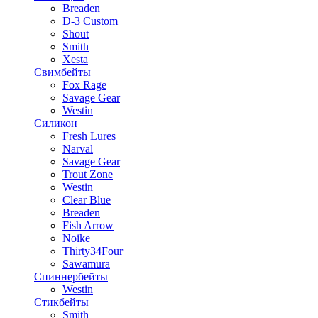
Breaden
D-3 Custom
Shout
Smith
Xesta
Свимбейты
Fox Rage
Savage Gear
Westin
Силикон
Fresh Lures
Narval
Savage Gear
Trout Zone
Westin
Clear Blue
Breaden
Fish Arrow
Noike
Thirty34Four
Sawamura
Спиннербейты
Westin
Стикбейты
Smith