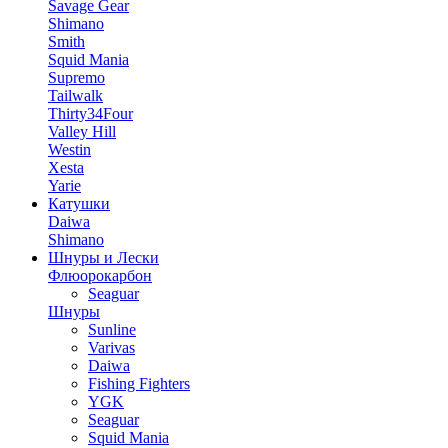
Savage Gear
Shimano
Smith
Squid Mania
Supremo
Tailwalk
Thirty34Four
Valley Hill
Westin
Xesta
Yarie
Катушки
Daiwa
Shimano
Шнуры и Лески
Флюорокарбон
Seaguar
Шнуры
Sunline
Varivas
Daiwa
Fishing Fighters
YGK
Seaguar
Squid Mania