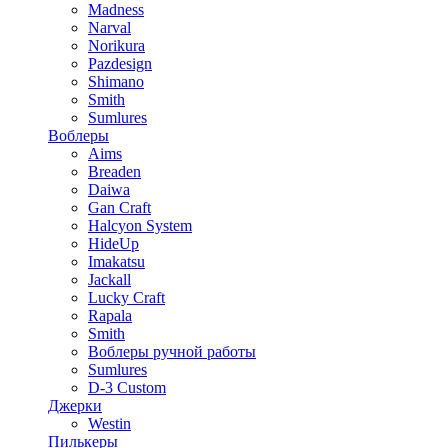
Madness
Narval
Norikura
Pazdesign
Shimano
Smith
Sumlures
Воблеры
Aims
Breaden
Daiwa
Gan Craft
Halcyon System
HideUp
Imakatsu
Jackall
Lucky Craft
Rapala
Smith
Воблеры ручной работы
Sumlures
D-3 Custom
Джерки
Westin
Пилькеры