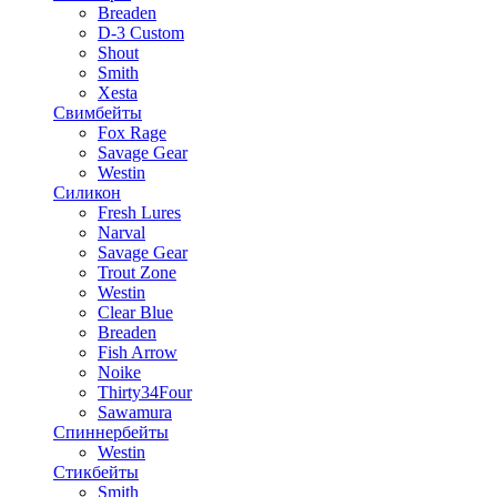
Breaden
D-3 Custom
Shout
Smith
Xesta
Свимбейты
Fox Rage
Savage Gear
Westin
Силикон
Fresh Lures
Narval
Savage Gear
Trout Zone
Westin
Clear Blue
Breaden
Fish Arrow
Noike
Thirty34Four
Sawamura
Спиннербейты
Westin
Стикбейты
Smith