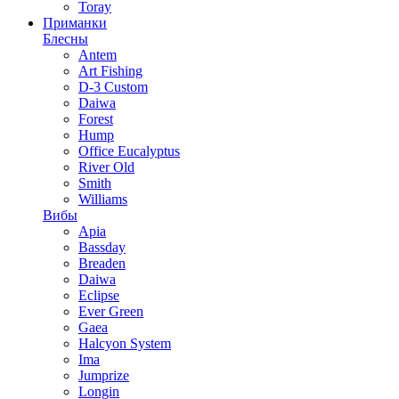
Toray
Приманки
Блесны
Antem
Art Fishing
D-3 Custom
Daiwa
Forest
Hump
Office Eucalyptus
River Old
Smith
Williams
Вибы
Apia
Bassday
Breaden
Daiwa
Eclipse
Ever Green
Gaea
Halcyon System
Ima
Jumprize
Longin