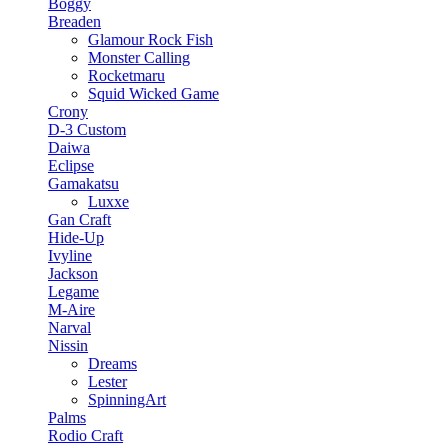
Boggy
Breaden
Glamour Rock Fish
Monster Calling
Rocketmaru
Squid Wicked Game
Crony
D-3 Custom
Daiwa
Eclipse
Gamakatsu
Luxxe
Gan Craft
Hide-Up
Ivyline
Jackson
Legame
M-Aire
Narval
Nissin
Dreams
Lester
SpinningArt
Palms
Rodio Craft