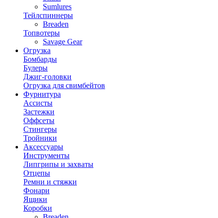
Sumlures
Тейлспиннеры
Breaden
Топвотеры
Savage Gear
Огрузка
Бомбарды
Булеры
Джиг-головки
Огрузка для свимбейтов
Фурнитура
Ассисты
Застежки
Оффсеты
Стингеры
Тройники
Аксессуары
Инструменты
Липгрипы и захваты
Отцепы
Ремни и стяжки
Фонари
Ящики
Коробки
Breaden