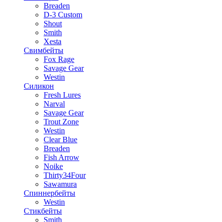
Breaden
D-3 Custom
Shout
Smith
Xesta
Свимбейты
Fox Rage
Savage Gear
Westin
Силикон
Fresh Lures
Narval
Savage Gear
Trout Zone
Westin
Clear Blue
Breaden
Fish Arrow
Noike
Thirty34Four
Sawamura
Спиннербейты
Westin
Стикбейты
Smith