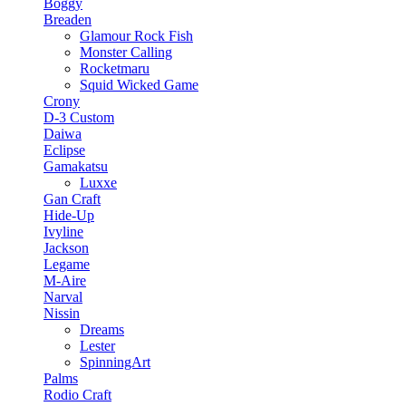
Boggy
Breaden
Glamour Rock Fish
Monster Calling
Rocketmaru
Squid Wicked Game
Crony
D-3 Custom
Daiwa
Eclipse
Gamakatsu
Luxxe
Gan Craft
Hide-Up
Ivyline
Jackson
Legame
M-Aire
Narval
Nissin
Dreams
Lester
SpinningArt
Palms
Rodio Craft