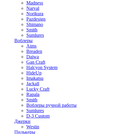
Madness
Narval
Norikura
Pazdesign
Shimano
Smith
Sumlures
Воблеры
Aims
Breaden
Daiwa
Gan Craft
Halcyon System
HideUp
Imakatsu
Jackall
Lucky Craft
Rapala
Smith
Воблеры ручной работы
Sumlures
D-3 Custom
Джерки
Westin
Пилькеры