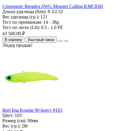
Спиннинг Breaden SWG Monster Calling KMC83H
Длина удилища (ft/m):
8.3/2.52
Вес удилища (гр.):
121
Тест по приманкам:
14 - 38g
Тест по леске (Lb):
0.5 - 1.0 PE
43 500.00 ₽
В корзину
Быстрый заказ
Лидер продаж!
Виб Ima Koume 90 heavy #103
Цвет:
103
Размер (см):
90мм
Вес (гр.):
28г