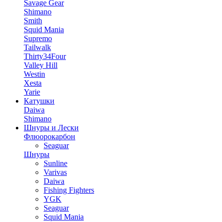
Savage Gear
Shimano
Smith
Squid Mania
Supremo
Tailwalk
Thirty34Four
Valley Hill
Westin
Xesta
Yarie
Катушки
Daiwa
Shimano
Шнуры и Лески
Флюорокарбон
Seaguar
Шнуры
Sunline
Varivas
Daiwa
Fishing Fighters
YGK
Seaguar
Squid Mania