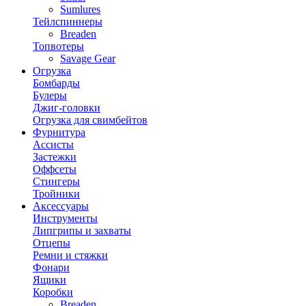
Sumlures
Тейлспиннеры
Breaden
Топвотеры
Savage Gear
Огрузка
Бомбарды
Булеры
Джиг-головки
Огрузка для свимбейтов
Фурнитура
Ассисты
Застежки
Оффсеты
Стингеры
Тройники
Аксессуары
Инструменты
Липгрипы и захваты
Отцепы
Ремни и стяжки
Фонари
Ящики
Коробки
Breaden