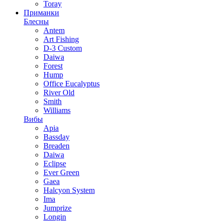
Toray
Приманки
Блесны
Antem
Art Fishing
D-3 Custom
Daiwa
Forest
Hump
Office Eucalyptus
River Old
Smith
Williams
Вибы
Apia
Bassday
Breaden
Daiwa
Eclipse
Ever Green
Gaea
Halcyon System
Ima
Jumprize
Longin