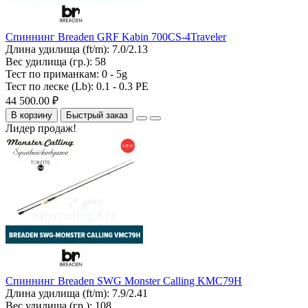
Спиннинг Breaden GRF Kabin 700CS-4Traveler
Длина удилища (ft/m):
7.0/2.13
Вес удилища (гр.):
58
Тест по приманкам:
0 - 5g
Тест по леске (Lb):
0.1 - 0.3 PE
44 500.00 ₽
В корзину
Быстрый заказ
Лидер продаж!
Спиннинг Breaden SWG Monster Calling KMC79H
Длина удилища (ft/m):
7.9/2.41
Вес удилища (гр.):
108