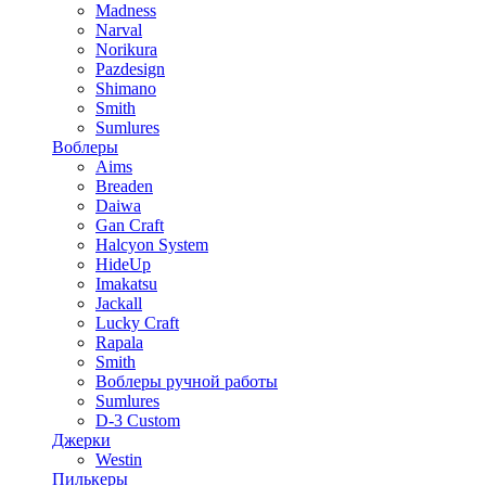
Madness
Narval
Norikura
Pazdesign
Shimano
Smith
Sumlures
Воблеры
Aims
Breaden
Daiwa
Gan Craft
Halcyon System
HideUp
Imakatsu
Jackall
Lucky Craft
Rapala
Smith
Воблеры ручной работы
Sumlures
D-3 Custom
Джерки
Westin
Пилькеры