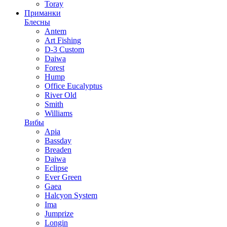
Toray
Приманки
Блесны
Antem
Art Fishing
D-3 Custom
Daiwa
Forest
Hump
Office Eucalyptus
River Old
Smith
Williams
Вибы
Apia
Bassday
Breaden
Daiwa
Eclipse
Ever Green
Gaea
Halcyon System
Ima
Jumprize
Longin