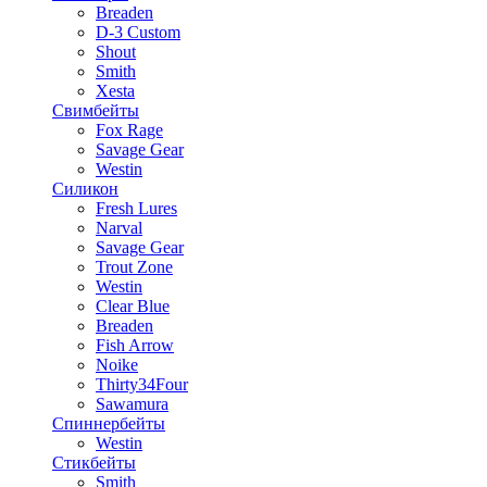
Breaden
D-3 Custom
Shout
Smith
Xesta
Свимбейты
Fox Rage
Savage Gear
Westin
Силикон
Fresh Lures
Narval
Savage Gear
Trout Zone
Westin
Clear Blue
Breaden
Fish Arrow
Noike
Thirty34Four
Sawamura
Спиннербейты
Westin
Стикбейты
Smith