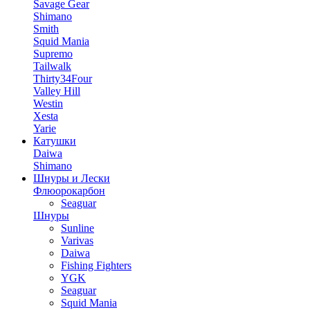
Savage Gear
Shimano
Smith
Squid Mania
Supremo
Tailwalk
Thirty34Four
Valley Hill
Westin
Xesta
Yarie
Катушки
Daiwa
Shimano
Шнуры и Лески
Флюорокарбон
Seaguar
Шнуры
Sunline
Varivas
Daiwa
Fishing Fighters
YGK
Seaguar
Squid Mania