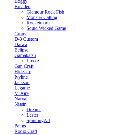
Boggy
Breaden
Glamour Rock Fish
Monster Calling
Rocketmaru
Squid Wicked Game
Crony
D-3 Custom
Daiwa
Eclipse
Gamakatsu
Luxxe
Gan Craft
Hide-Up
Ivyline
Jackson
Legame
M-Aire
Narval
Nissin
Dreams
Lester
SpinningArt
Palms
Rodio Craft