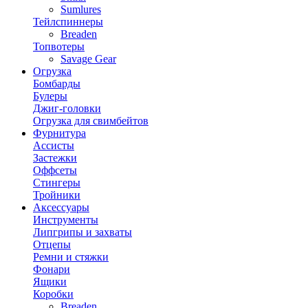
Sumlures
Тейлспиннеры
Breaden
Топвотеры
Savage Gear
Огрузка
Бомбарды
Булеры
Джиг-головки
Огрузка для свимбейтов
Фурнитура
Ассисты
Застежки
Оффсеты
Стингеры
Тройники
Аксессуары
Инструменты
Липгрипы и захваты
Отцепы
Ремни и стяжки
Фонари
Ящики
Коробки
Breaden