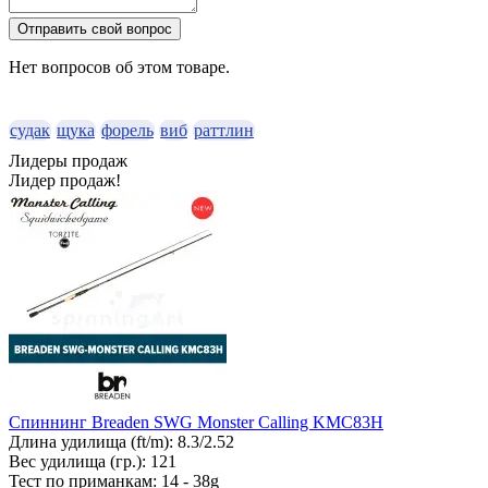
Отправить свой вопрос
Нет вопросов об этом товаре.
судак
щука
форель
виб
раттлин
Лидеры продаж
Лидер продаж!
Спиннинг Breaden SWG Monster Calling KMC83H
Длина удилища (ft/m):
8.3/2.52
Вес удилища (гр.):
121
Тест по приманкам:
14 - 38g