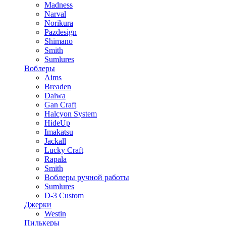
Madness
Narval
Norikura
Pazdesign
Shimano
Smith
Sumlures
Воблеры
Aims
Breaden
Daiwa
Gan Craft
Halcyon System
HideUp
Imakatsu
Jackall
Lucky Craft
Rapala
Smith
Воблеры ручной работы
Sumlures
D-3 Custom
Джерки
Westin
Пилькеры