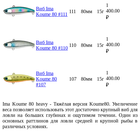
1
Виб Ima
400.00
111
80мм
15г
Koume 80 #111
₽
1
Виб Ima
400.00
110
80мм
15г
Koume 80 #110
₽
1
Виб Ima
400.00
Koume 80
107
80мм
15г
#107
₽
Ima Koume 80 heavy - Тяжёлая версия Koume80. Увеличение
веса позволяет использовать этот достаточно крупный виб для
ловли на больших глубинах и ощутимом течении. Один из
основных раттлинов для ловли средней и крупной рыбы в
различных условиях.