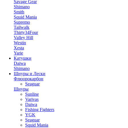
Savage Gear
Shimano
Smith
Squid Mania
Supremo
Tailwalk
Thirty34Four
Valley Hill
Westin
Xesta
Yarie
Катушки
Daiwa
Shimano
Шнуры и Лески
Флюорокарбон
Seaguar
Шнуры
Sunline
Varivas
Daiwa
Fishing Fighters
YGK
Seaguar
Squid Mania