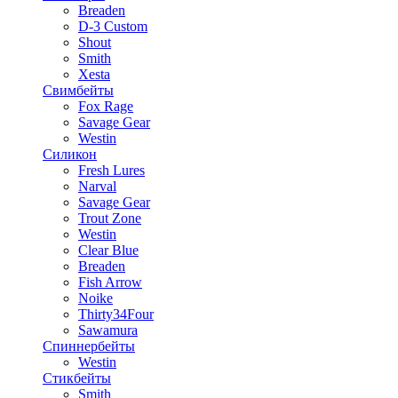
Breaden
D-3 Custom
Shout
Smith
Xesta
Свимбейты
Fox Rage
Savage Gear
Westin
Силикон
Fresh Lures
Narval
Savage Gear
Trout Zone
Westin
Clear Blue
Breaden
Fish Arrow
Noike
Thirty34Four
Sawamura
Спиннербейты
Westin
Стикбейты
Smith