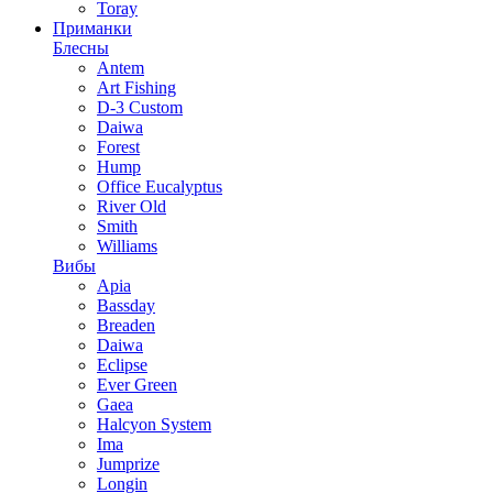
Toray
Приманки
Блесны
Antem
Art Fishing
D-3 Custom
Daiwa
Forest
Hump
Office Eucalyptus
River Old
Smith
Williams
Вибы
Apia
Bassday
Breaden
Daiwa
Eclipse
Ever Green
Gaea
Halcyon System
Ima
Jumprize
Longin