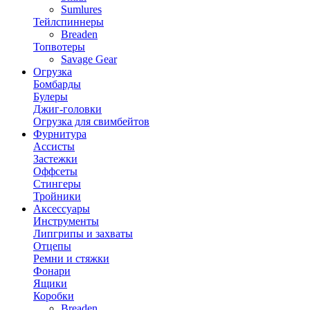
Sumlures
Тейлспиннеры
Breaden
Топвотеры
Savage Gear
Огрузка
Бомбарды
Булеры
Джиг-головки
Огрузка для свимбейтов
Фурнитура
Ассисты
Застежки
Оффсеты
Стингеры
Тройники
Аксессуары
Инструменты
Липгрипы и захваты
Отцепы
Ремни и стяжки
Фонари
Ящики
Коробки
Breaden