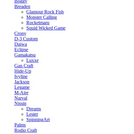
Boggy
Breaden
Glamour Rock Fish
Monster Calling
Rocketmaru
Squid Wicked Game
Crony
D-3 Custom
Daiwa
Eclipse
Gamakatsu
Luxxe
Gan Craft
Hide-Up
Ivyline
Jackson
Legame
M-Aire
Narval
Nissin
Dreams
Lester
SpinningArt
Palms
Rodio Craft