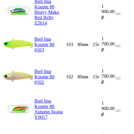
Виб Ima
1
Koume 80
900.00
Heavy Mako
Red Belly
₽
Z2614
1
Виб Ima
700.00
Koume 80
103
80мм
15г
#103
₽
1
Виб Ima
700.00
Koume 80
102
80мм
15г
#102
₽
Виб Ima
1
Koume 80
900.00
Autumn Iwana
₽
Y0017