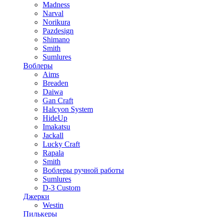
Madness
Narval
Norikura
Pazdesign
Shimano
Smith
Sumlures
Воблеры
Aims
Breaden
Daiwa
Gan Craft
Halcyon System
HideUp
Imakatsu
Jackall
Lucky Craft
Rapala
Smith
Воблеры ручной работы
Sumlures
D-3 Custom
Джерки
Westin
Пилькеры