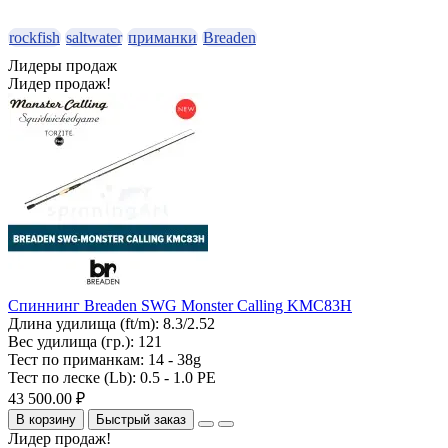
rockfish
saltwater
приманки
Breaden
Лидеры продаж
Лидер продаж!
Спиннинг Breaden SWG Monster Calling KMC83H
Длина удилища (ft/m):
8.3/2.52
Вес удилища (гр.):
121
Тест по приманкам:
14 - 38g
Тест по леске (Lb):
0.5 - 1.0 PE
43 500.00 ₽
В корзину
Быстрый заказ
Лидер продаж!