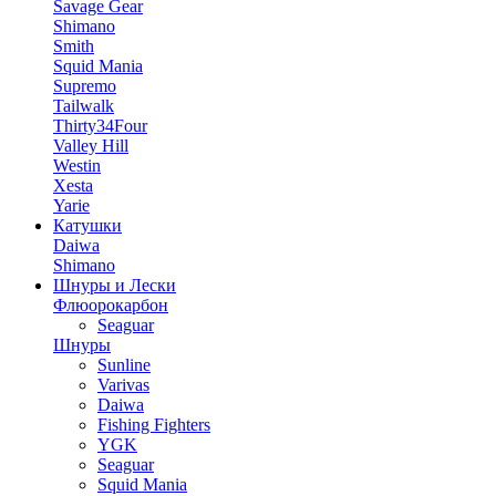
Savage Gear
Shimano
Smith
Squid Mania
Supremo
Tailwalk
Thirty34Four
Valley Hill
Westin
Xesta
Yarie
Катушки
Daiwa
Shimano
Шнуры и Лески
Флюорокарбон
Seaguar
Шнуры
Sunline
Varivas
Daiwa
Fishing Fighters
YGK
Seaguar
Squid Mania