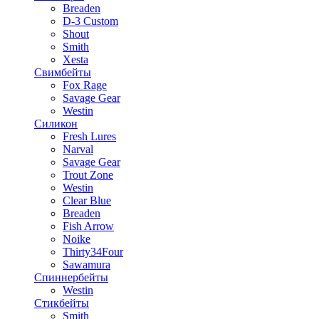
Breaden
D-3 Custom
Shout
Smith
Xesta
Свимбейты
Fox Rage
Savage Gear
Westin
Силикон
Fresh Lures
Narval
Savage Gear
Trout Zone
Westin
Clear Blue
Breaden
Fish Arrow
Noike
Thirty34Four
Sawamura
Спиннербейты
Westin
Стикбейты
Smith