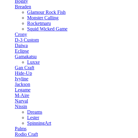
Boggy
Breaden
Glamour Rock Fish
Monster Calling
Rocketmaru
Squid Wicked Game
Crony
D-3 Custom
Daiwa
Eclipse
Gamakatsu
Luxxe
Gan Craft
Hide-Up
Ivyline
Jackson
Legame
M-Aire
Narval
Nissin
Dreams
Lester
SpinningArt
Palms
Rodio Craft