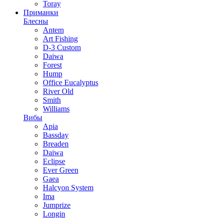
Toray
Приманки
Блесны
Antem
Art Fishing
D-3 Custom
Daiwa
Forest
Hump
Office Eucalyptus
River Old
Smith
Williams
Вибы
Apia
Bassday
Breaden
Daiwa
Eclipse
Ever Green
Gaea
Halcyon System
Ima
Jumprize
Longin