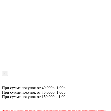
×
При сумме покупок от 40 000р: 1.00р.
При сумме покупок от 75 000р: 1.00р.
При сумме покупок от 150 000р: 1.00р.
Данные скидки не применяются при наличии на товар акционной цены!