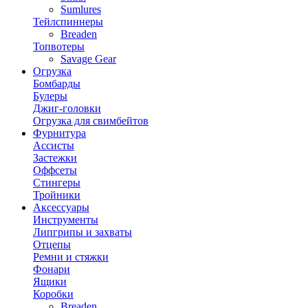
Sumlures
Тейлспиннеры
Breaden
Топвотеры
Savage Gear
Огрузка
Бомбарды
Булеры
Джиг-головки
Огрузка для свимбейтов
Фурнитура
Ассисты
Застежки
Оффсеты
Стингеры
Тройники
Аксессуары
Инструменты
Липгрипы и захваты
Отцепы
Ремни и стяжки
Фонари
Ящики
Коробки
Breaden