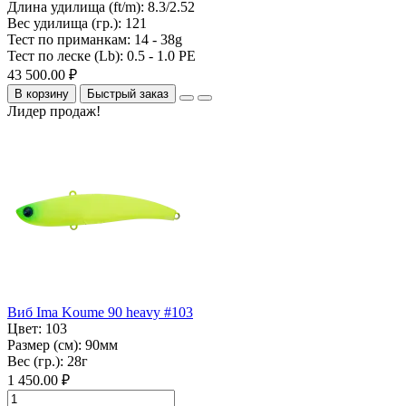
Длина удилища (ft/m):
8.3/2.52
Вес удилища (гр.):
121
Тест по приманкам:
14 - 38g
Тест по леске (Lb):
0.5 - 1.0 PE
43 500.00 ₽
В корзину
Быстрый заказ
Лидер продаж!
Виб Ima Koume 90 heavy #103
Цвет:
103
Размер (см):
90мм
Вес (гр.):
28г
1 450.00 ₽