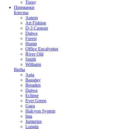
Toray
Приманки
Блесны
Antem
Art Fishing
D-3 Custom
Daiwa
Forest
Hump
Office Eucalyptus
River Old
Smith
Williams
Вибы
Apia
Bassday
Breaden
Daiwa
Eclipse
Ever Green
Gaea
Halcyon System
Ima
Jumprize
Longin