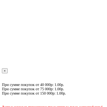
×
При сумме покупок от 40 000р: 1.00р.
При сумме покупок от 75 000р: 1.00р.
При сумме покупок от 150 000р: 1.00р.
Данные скидки не применяются при наличии на товар акционной цены!