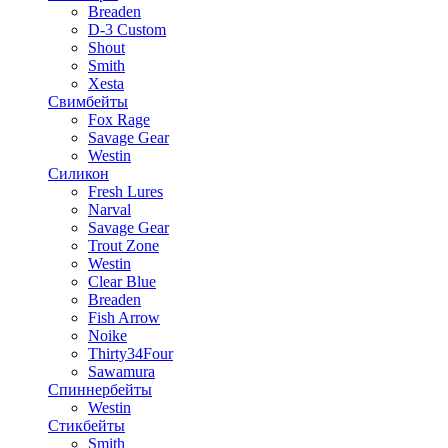
Breaden
D-3 Custom
Shout
Smith
Xesta
Свимбейты
Fox Rage
Savage Gear
Westin
Силикон
Fresh Lures
Narval
Savage Gear
Trout Zone
Westin
Clear Blue
Breaden
Fish Arrow
Noike
Thirty34Four
Sawamura
Спиннербейты
Westin
Стикбейты
Smith