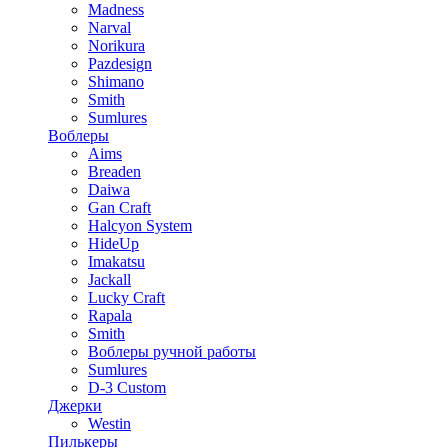
Madness
Narval
Norikura
Pazdesign
Shimano
Smith
Sumlures
Воблеры
Aims
Breaden
Daiwa
Gan Craft
Halcyon System
HideUp
Imakatsu
Jackall
Lucky Craft
Rapala
Smith
Воблеры ручной работы
Sumlures
D-3 Custom
Джерки
Westin
Пилькеры