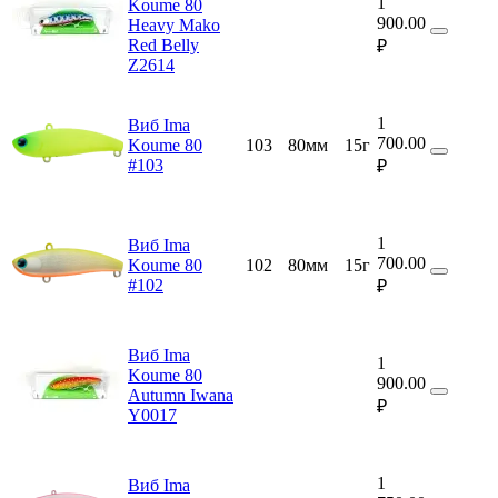
1
Koume 80
900.00
Heavy Mako
Red Belly
₽
Z2614
1
Виб Ima
700.00
Koume 80
103
80мм
15г
#103
₽
1
Виб Ima
700.00
Koume 80
102
80мм
15г
#102
₽
Виб Ima
1
Koume 80
900.00
Autumn Iwana
₽
Y0017
1
Виб Ima