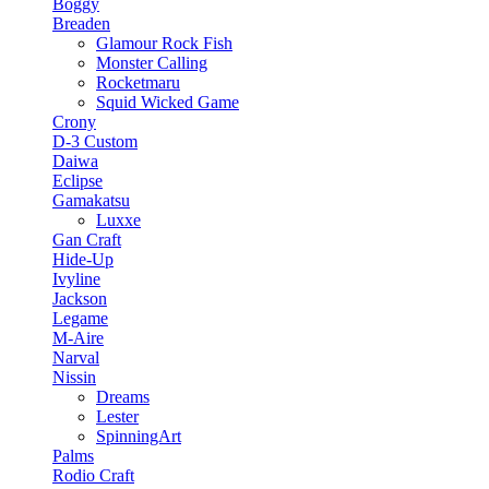
Boggy
Breaden
Glamour Rock Fish
Monster Calling
Rocketmaru
Squid Wicked Game
Crony
D-3 Custom
Daiwa
Eclipse
Gamakatsu
Luxxe
Gan Craft
Hide-Up
Ivyline
Jackson
Legame
M-Aire
Narval
Nissin
Dreams
Lester
SpinningArt
Palms
Rodio Craft