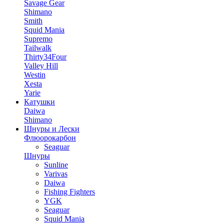
Savage Gear
Shimano
Smith
Squid Mania
Supremo
Tailwalk
Thirty34Four
Valley Hill
Westin
Xesta
Yarie
Катушки
Daiwa
Shimano
Шнуры и Лески
Флюорокарбон
Seaguar
Шнуры
Sunline
Varivas
Daiwa
Fishing Fighters
YGK
Seaguar
Squid Mania