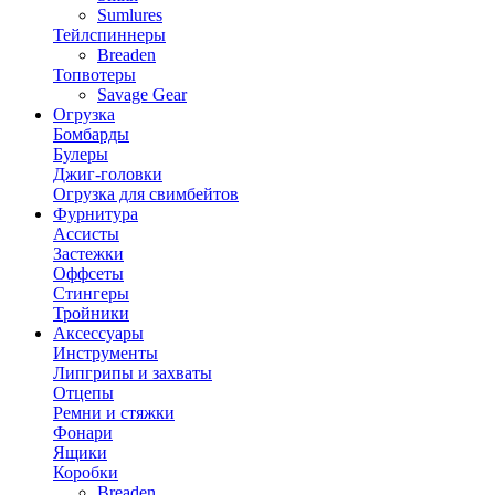
Sumlures
Тейлспиннеры
Breaden
Топвотеры
Savage Gear
Огрузка
Бомбарды
Булеры
Джиг-головки
Огрузка для свимбейтов
Фурнитура
Ассисты
Застежки
Оффсеты
Стингеры
Тройники
Аксессуары
Инструменты
Липгрипы и захваты
Отцепы
Ремни и стяжки
Фонари
Ящики
Коробки
Breaden