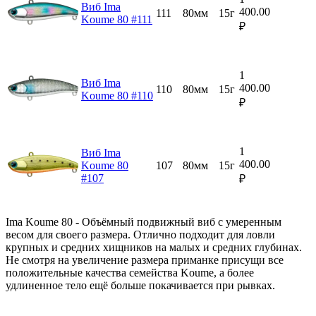
Виб Ima
400.00
111
80мм
15г
Koume 80 #111
₽
1
Виб Ima
400.00
110
80мм
15г
Koume 80 #110
₽
1
Виб Ima
400.00
Koume 80
107
80мм
15г
#107
₽
Ima Koume 80 - Объёмный подвижный виб с умеренным
весом для своего размера. Отлично подходит для ловли
крупных и средних хищников на малых и средних глубинах.
Не смотря на увеличение размера приманке присущи все
положительные качества семейства Koume, а более
удлиненное тело ещё больше покачивается при рывках.