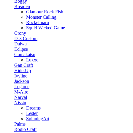
Boggy
Breaden
Glamour Rock Fish
Monster Calling
Rocketmaru
Squid Wicked Game
Crony
D-3 Custom
Daiwa
Eclipse
Gamakatsu
Luxxe
Gan Craft
Hide-Up
Ivyline
Jackson
Legame
M-Aire
Narval
Nissin
Dreams
Lester
SpinningArt
Palms
Rodio Craft