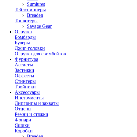
Sumlures
Тейлспиннеры
Breaden
Топвотеры
Savage Gear
Огрузка
Бомбарды
Булеры
Джиг-головки
Огрузка для свимбейтов
Фурнитура
Ассисты
Застежки
Оффсеты
Стингеры
Тройники
Аксессуары
Инструменты
Липгрипы и захваты
Отцепы
Ремни и стяжки
Фонари
Ящики
Коробки
Breaden