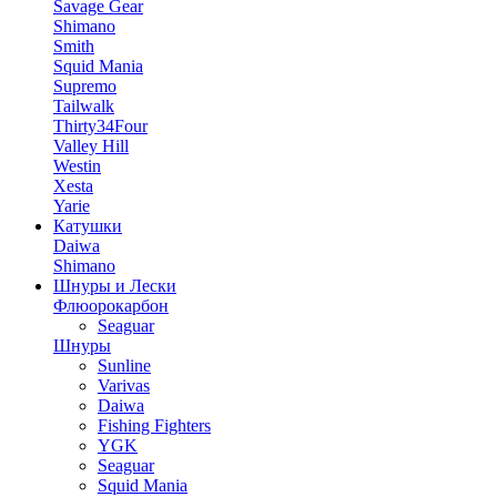
Savage Gear
Shimano
Smith
Squid Mania
Supremo
Tailwalk
Thirty34Four
Valley Hill
Westin
Xesta
Yarie
Катушки
Daiwa
Shimano
Шнуры и Лески
Флюорокарбон
Seaguar
Шнуры
Sunline
Varivas
Daiwa
Fishing Fighters
YGK
Seaguar
Squid Mania