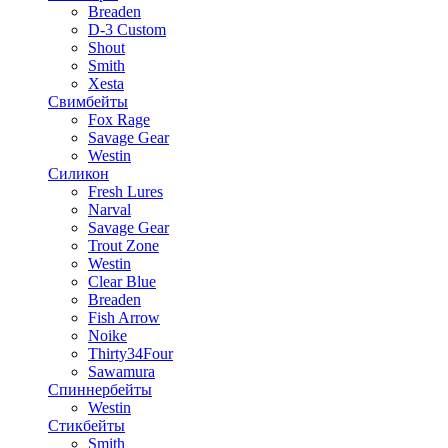
Breaden
D-3 Custom
Shout
Smith
Xesta
Свимбейты
Fox Rage
Savage Gear
Westin
Силикон
Fresh Lures
Narval
Savage Gear
Trout Zone
Westin
Clear Blue
Breaden
Fish Arrow
Noike
Thirty34Four
Sawamura
Спиннербейты
Westin
Стикбейты
Smith