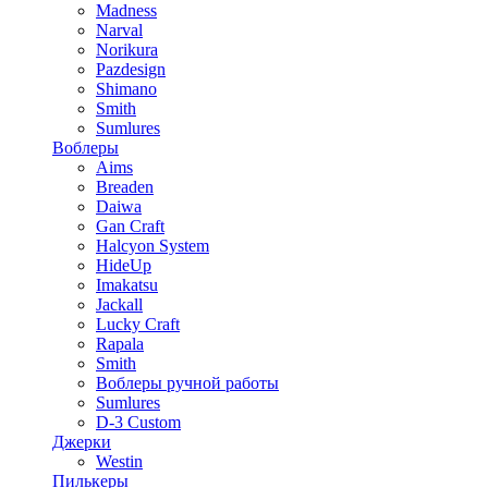
Madness
Narval
Norikura
Pazdesign
Shimano
Smith
Sumlures
Воблеры
Aims
Breaden
Daiwa
Gan Craft
Halcyon System
HideUp
Imakatsu
Jackall
Lucky Craft
Rapala
Smith
Воблеры ручной работы
Sumlures
D-3 Custom
Джерки
Westin
Пилькеры