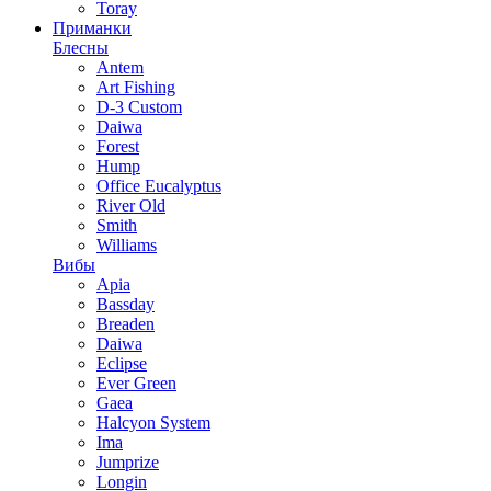
Toray
Приманки
Блесны
Antem
Art Fishing
D-3 Custom
Daiwa
Forest
Hump
Office Eucalyptus
River Old
Smith
Williams
Вибы
Apia
Bassday
Breaden
Daiwa
Eclipse
Ever Green
Gaea
Halcyon System
Ima
Jumprize
Longin