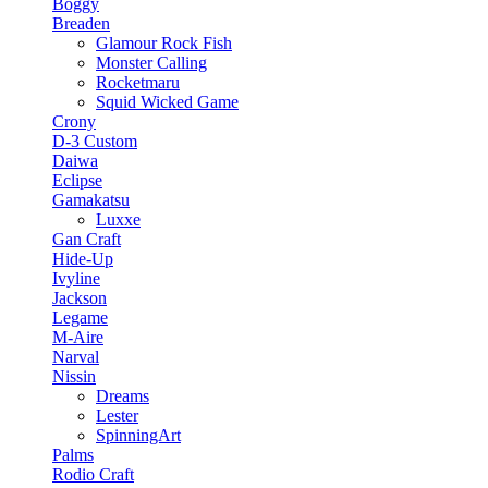
Boggy
Breaden
Glamour Rock Fish
Monster Calling
Rocketmaru
Squid Wicked Game
Crony
D-3 Custom
Daiwa
Eclipse
Gamakatsu
Luxxe
Gan Craft
Hide-Up
Ivyline
Jackson
Legame
M-Aire
Narval
Nissin
Dreams
Lester
SpinningArt
Palms
Rodio Craft