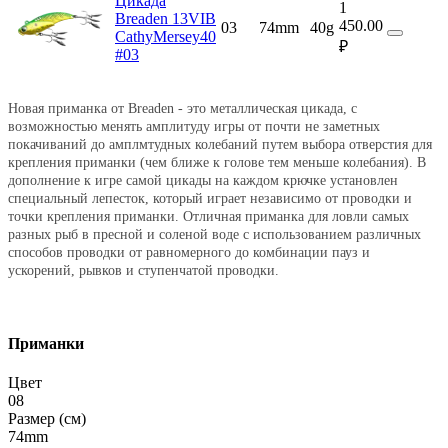
Цикада
1
Breaden 13VIB
450.00
03
74mm
40g
CathyMersey40
₽
#03
Новая приманка от Breaden - это металлическая цикада, с
возможностью менять амплитуду игры от почти не заметных
покачиваний до амплмтудных колебаний путем выбора отверстия для
крепления приманки (чем ближе к голове тем меньше колебания). В
дополнение к игре самой цикады на каждом крючке установлен
специальный лепесток, который играет независимо от проводки и
точки крепления приманки. Отличная приманка для ловли самых
разных рыб в пресной и соленой воде с использованием различных
способов проводки от равномерного до комбинации пауз и
ускорений, рывков и ступенчатой проводки.
Приманки
Цвет
08
Размер (см)
74mm