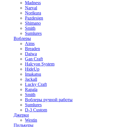
Madness
Narval
Norikura
Pazdesign
Shimano
Smith
Sumlures
Воблеры
Aims
Breaden
Daiwa
Gan Craft
Halcyon System
HideUp
Imakatsu
Jackall
Lucky Craft
Rapala
Smith
Воблеры ручной работы
Sumlures
D-3 Custom
Джерки
Westin
Пилькеры