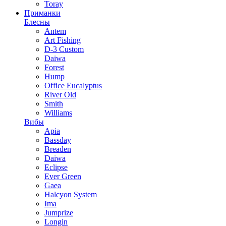
Toray
Приманки
Блесны
Antem
Art Fishing
D-3 Custom
Daiwa
Forest
Hump
Office Eucalyptus
River Old
Smith
Williams
Вибы
Apia
Bassday
Breaden
Daiwa
Eclipse
Ever Green
Gaea
Halcyon System
Ima
Jumprize
Longin