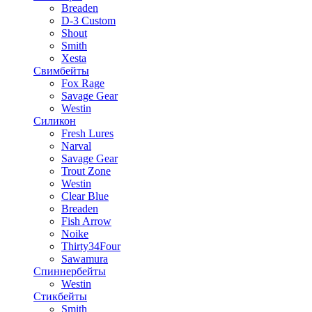
Breaden
D-3 Custom
Shout
Smith
Xesta
Свимбейты
Fox Rage
Savage Gear
Westin
Силикон
Fresh Lures
Narval
Savage Gear
Trout Zone
Westin
Clear Blue
Breaden
Fish Arrow
Noike
Thirty34Four
Sawamura
Спиннербейты
Westin
Стикбейты
Smith