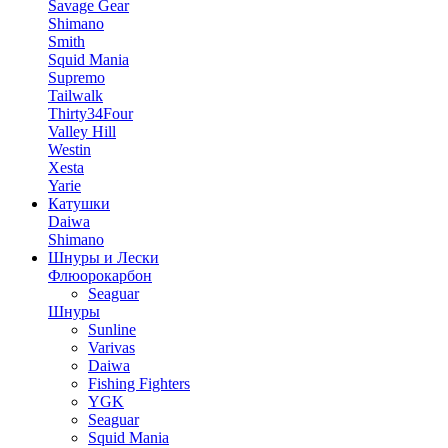
Savage Gear
Shimano
Smith
Squid Mania
Supremo
Tailwalk
Thirty34Four
Valley Hill
Westin
Xesta
Yarie
Катушки
Daiwa
Shimano
Шнуры и Лески
Флюорокарбон
Seaguar
Шнуры
Sunline
Varivas
Daiwa
Fishing Fighters
YGK
Seaguar
Squid Mania