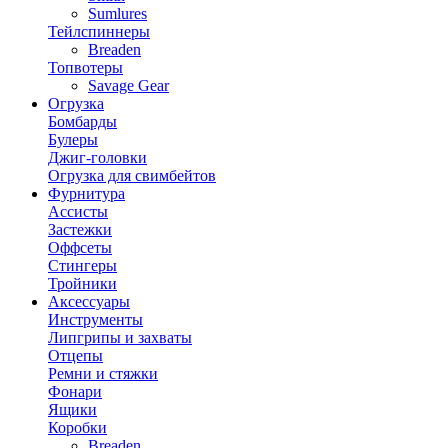
Sumlures
Тейлспиннеры
Breaden
Топвотеры
Savage Gear
Огрузка
Бомбарды
Булеры
Джиг-головки
Огрузка для свимбейтов
Фурнитура
Ассисты
Застежки
Оффсеты
Стингеры
Тройники
Аксессуары
Инструменты
Липгрипы и захваты
Отцепы
Ремни и стяжки
Фонари
Ящики
Коробки
Breaden