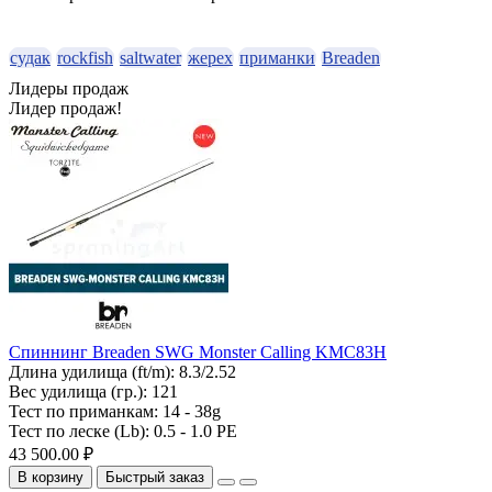
судак
rockfish
saltwater
жерех
приманки
Breaden
Лидеры продаж
Лидер продаж!
Спиннинг Breaden SWG Monster Calling KMC83H
Длина удилища (ft/m):
8.3/2.52
Вес удилища (гр.):
121
Тест по приманкам:
14 - 38g
Тест по леске (Lb):
0.5 - 1.0 PE
43 500.00 ₽
В корзину
Быстрый заказ