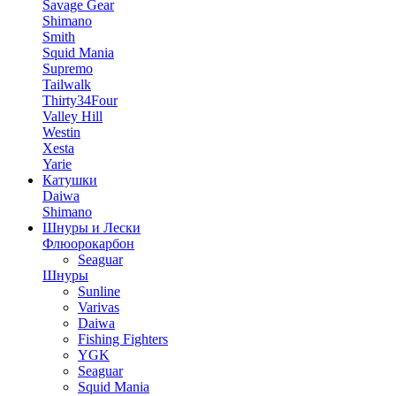
Savage Gear
Shimano
Smith
Squid Mania
Supremo
Tailwalk
Thirty34Four
Valley Hill
Westin
Xesta
Yarie
Катушки
Daiwa
Shimano
Шнуры и Лески
Флюорокарбон
Seaguar
Шнуры
Sunline
Varivas
Daiwa
Fishing Fighters
YGK
Seaguar
Squid Mania