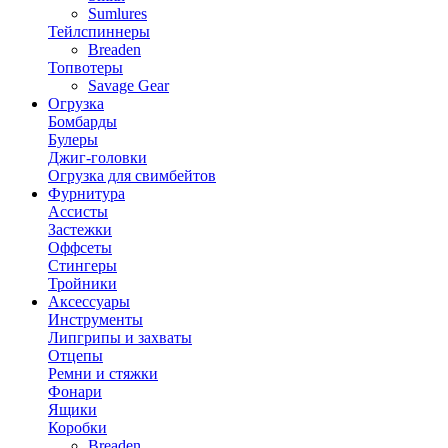
Sumlures
Тейлспиннеры
Breaden
Топвотеры
Savage Gear
Огрузка
Бомбарды
Булеры
Джиг-головки
Огрузка для свимбейтов
Фурнитура
Ассисты
Застежки
Оффсеты
Стингеры
Тройники
Аксессуары
Инструменты
Липгрипы и захваты
Отцепы
Ремни и стяжки
Фонари
Ящики
Коробки
Breaden