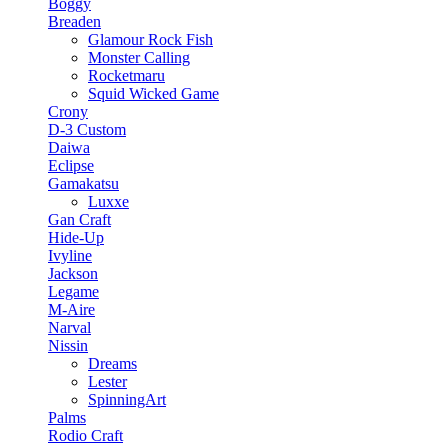
Boggy
Breaden
Glamour Rock Fish
Monster Calling
Rocketmaru
Squid Wicked Game
Crony
D-3 Custom
Daiwa
Eclipse
Gamakatsu
Luxxe
Gan Craft
Hide-Up
Ivyline
Jackson
Legame
M-Aire
Narval
Nissin
Dreams
Lester
SpinningArt
Palms
Rodio Craft