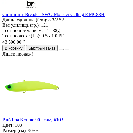
Спиннинг Breaden SWG Monster Calling KMC83H
Длина удилища (ft/m):
8.3/2.52
Вес удилища (гр.):
121
Тест по приманкам:
14 - 38g
Тест по леске (Lb):
0.5 - 1.0 PE
43 500.00 ₽
В корзину
Быстрый заказ
Лидер продаж!
Виб Ima Koume 90 heavy #103
Цвет:
103
Размер (см):
90мм