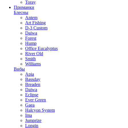
Toray
Приманки
Блесны
Antem
Art Fishing
D-3 Custom
Daiwa
Forest
Hump
Office Eucalyptus
River Old
Smith
Williams
Вибы
Apia
Bassday
Breaden
Daiwa
Eclipse
Ever Green
Gaea
Halcyon System
Ima
Jumprize
Longin