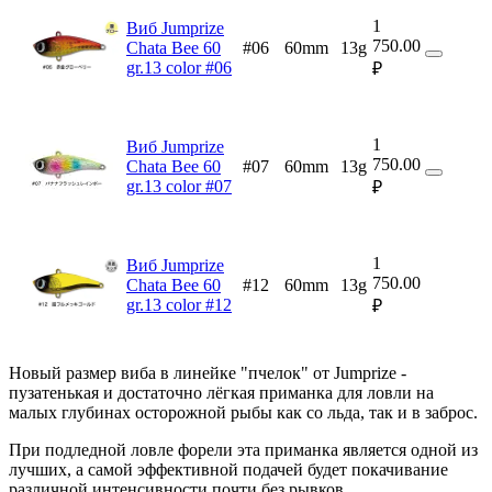
1
Виб Jumprize
750.00
Chata Bee 60
#06
60mm
13g
gr.13 color #06
₽
1
Виб Jumprize
750.00
Chata Bee 60
#07
60mm
13g
gr.13 color #07
₽
1
Виб Jumprize
750.00
Chata Bee 60
#12
60mm
13g
gr.13 color #12
₽
Новый размер виба в линейке "пчелок" от Jumprize -
пузатенькая и достаточно лёгкая приманка для ловли на
малых глубинах осторожной рыбы как со льда, так и в заброс.
При подледной ловле форели эта приманка является одной из
лучших, а самой эффективной подачей будет покачивание
различной интенсивности почти без рывков.