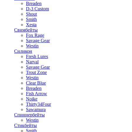
Breaden
D-3 Custom
Shout
Smith
Xesta
Свимбейты
Fox Rage
Savage Gear
Westin
Силикон
Fresh Lures
Narval
Savage Gear
Trout Zone
Westin
Clear Blue
Breaden
Fish Arrow
Noike
Thirty34Four
Sawamura
Спиннербейты
Westin
Стикбейты
Smith