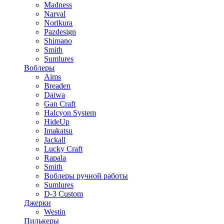
Madness
Narval
Norikura
Pazdesign
Shimano
Smith
Sumlures
Воблеры
Aims
Breaden
Daiwa
Gan Craft
Halcyon System
HideUp
Imakatsu
Jackall
Lucky Craft
Rapala
Smith
Воблеры ручной работы
Sumlures
D-3 Custom
Джерки
Westin
Пилькеры