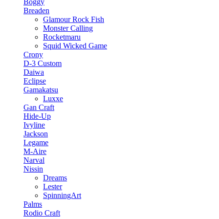
Boggy
Breaden
Glamour Rock Fish
Monster Calling
Rocketmaru
Squid Wicked Game
Crony
D-3 Custom
Daiwa
Eclipse
Gamakatsu
Luxxe
Gan Craft
Hide-Up
Ivyline
Jackson
Legame
M-Aire
Narval
Nissin
Dreams
Lester
SpinningArt
Palms
Rodio Craft