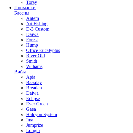
Toray
Приманки
Блесны
Antem
Art Fishing
D-3 Custom
Daiwa
Forest
Hump
Office Eucalyptus
River Old
Smith
Williams
Вибы
Apia
Bassday
Breaden
Daiwa
Eclipse
Ever Green
Gaea
Halcyon System
Ima
Jumprize
Longin