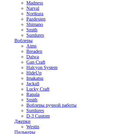
Madness
Narval
Norikura
Pazdesign
Shimano
Smith
Sumlures
Воблеры
Aims
Breaden
Daiwa
Gan Craft
Halcyon System
HideUp
Imakatsu
Jackall
Lucky Craft
Rapala
Smith
Воблеры ручной работы
Sumlures
D-3 Custom
Джерки
Westin
Пилькеры