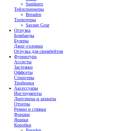
Sumlures
Тейлспиннеры
Breaden
Топвотеры
Savage Gear
Огрузка
Бомбарды
Булеры
Джиг-головки
Огрузка для свимбейтов
Фурнитура
Ассисты
Застежки
Оффсеты
Стингеры
Тройники
Аксессуары
Инструменты
Липгрипы и захваты
Отцепы
Ремни и стяжки
Фонари
Ящики
Коробки
Breaden