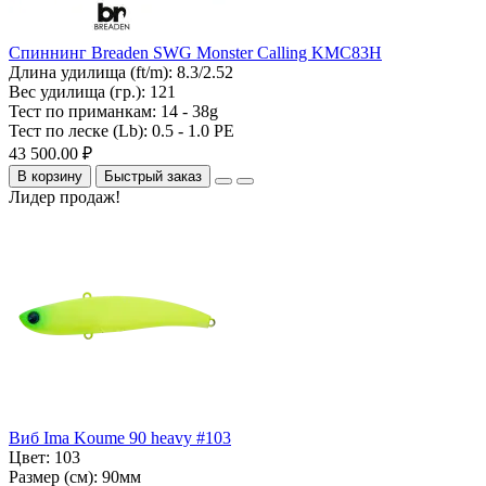
Спиннинг Breaden SWG Monster Calling KMC83H
Длина удилища (ft/m):
8.3/2.52
Вес удилища (гр.):
121
Тест по приманкам:
14 - 38g
Тест по леске (Lb):
0.5 - 1.0 PE
43 500.00 ₽
В корзину
Быстрый заказ
Лидер продаж!
Виб Ima Koume 90 heavy #103
Цвет:
103
Размер (см):
90мм