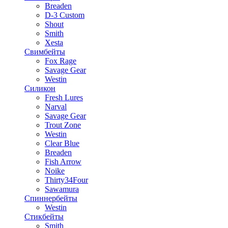
Breaden
D-3 Custom
Shout
Smith
Xesta
Свимбейты
Fox Rage
Savage Gear
Westin
Силикон
Fresh Lures
Narval
Savage Gear
Trout Zone
Westin
Clear Blue
Breaden
Fish Arrow
Noike
Thirty34Four
Sawamura
Спиннербейты
Westin
Стикбейты
Smith