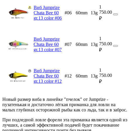
1
Виб Jumprize
750.00
Chata Bee 60
#06
60mm
13g
gr.13 color #06
₽
1
Виб Jumprize
750.00
Chata Bee 60
#07
60mm
13g
gr.13 color #07
₽
1
Виб Jumprize
750.00
Chata Bee 60
#12
60mm
13g
gr.13 color #12
₽
Новый размер виба в линейке "пчелок" от Jumprize -
пузатенькая и достаточно лёгкая приманка для ловли на
малых глубинах осторожной рыбы как со льда, так и в заброс.
При подледной ловле форели эта приманка является одной из
лучших, а самой эффективной подачей будет покачивание
различной интенсивности почти без рывков.