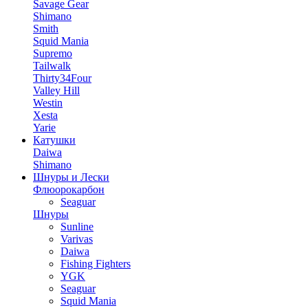
Savage Gear
Shimano
Smith
Squid Mania
Supremo
Tailwalk
Thirty34Four
Valley Hill
Westin
Xesta
Yarie
Катушки
Daiwa
Shimano
Шнуры и Лески
Флюорокарбон
Seaguar
Шнуры
Sunline
Varivas
Daiwa
Fishing Fighters
YGK
Seaguar
Squid Mania