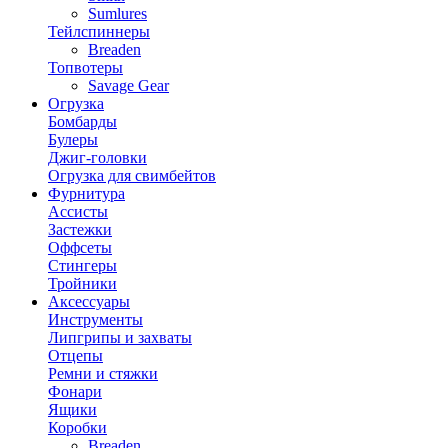
Sumlures
Тейлспиннеры
Breaden
Топвотеры
Savage Gear
Огрузка
Бомбарды
Булеры
Джиг-головки
Огрузка для свимбейтов
Фурнитура
Ассисты
Застежки
Оффсеты
Стингеры
Тройники
Аксессуары
Инструменты
Липгрипы и захваты
Отцепы
Ремни и стяжки
Фонари
Ящики
Коробки
Breaden