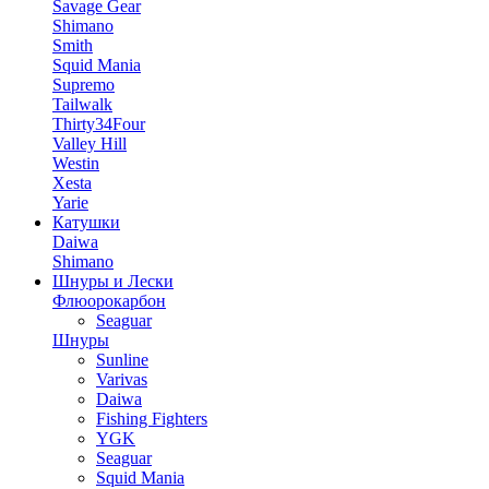
Savage Gear
Shimano
Smith
Squid Mania
Supremo
Tailwalk
Thirty34Four
Valley Hill
Westin
Xesta
Yarie
Катушки
Daiwa
Shimano
Шнуры и Лески
Флюорокарбон
Seaguar
Шнуры
Sunline
Varivas
Daiwa
Fishing Fighters
YGK
Seaguar
Squid Mania