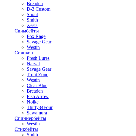
Breaden
D-3 Custom
Shout
Smith
Xesta
Свимбейты
Fox Rage
Savage Gear
Westin
Силикон
Fresh Lures
Narval
Savage Gear
Trout Zone
Westin
Clear Blue
Breaden
Fish Arrow
Noike
Thirty34Four
Sawamura
Спиннербейты
Westin
Стикбейты
Smith