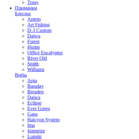
Toray
Приманки
Блесны
Antem
Art Fishing
D-3 Custom
Daiwa
Forest
Hump
Office Eucalyptus
River Old
Smith
Williams
Вибы
Apia
Bassday
Breaden
Daiwa
Eclipse
Ever Green
Gaea
Halcyon System
Ima
Jumprize
Longin