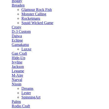
Boggy
Breaden
Glamour Rock Fish
Monster Calling
Rocketmaru
Squid Wicked Game
Crony
D-3 Custom
Daiwa
Eclipse
Gamakatsu
Luxxe
Gan Craft
Hide-Up
Ivyline
Jackson
Legame
M-Aire
Narval
Nissin
Dreams
Lester
SpinningArt
Palms
Rodio Craft