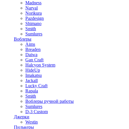
Madness
Narval
Norikura
Pazdesign
Shimano
Smith
Sumlures
Воблеры
Aims
Breaden
Daiwa
Gan Craft
Halcyon System
HideUp
Imakatsu
Jackall
Lucky Craft
Rapala
Smith
Воблеры ручной работы
Sumlures
D-3 Custom
Джерки
Westin
Пилькеры