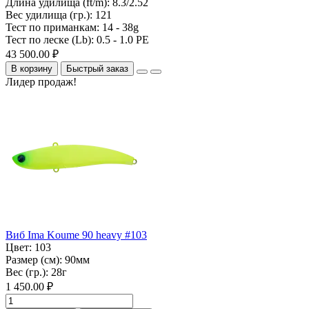
Длина удилища (ft/m):
8.3/2.52
Вес удилища (гр.):
121
Тест по приманкам:
14 - 38g
Тест по леске (Lb):
0.5 - 1.0 PE
43 500.00 ₽
В корзину
Быстрый заказ
Лидер продаж!
Виб Ima Koume 90 heavy #103
Цвет:
103
Размер (см):
90мм
Вес (гр.):
28г
1 450.00 ₽