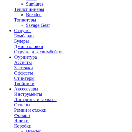
Sumlures
Тейлспиннеры
Breaden
Топвотеры
Savage Gear
Огрузка
Бомбарды
Булеры
Джиг-головки
Огрузка для свимбейтов
Фурнитура
Ассисты
Застежки
Оффсеты
Стингеры
Тройники
Аксессуары
Инструменты
Липгрипы и захваты
Отцепы
Ремни и стяжки
Фонари
Ящики
Коробки
Breaden