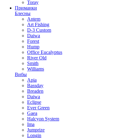
Toray
Приманки
Блесны
Antem
Art Fishing
D-3 Custom
Daiwa
Forest
Hump
Office Eucalyptus
River Old
Smith
Williams
Вибы
Apia
Bassday
Breaden
Daiwa
Eclipse
Ever Green
Gaea
Halcyon System
Ima
Jumprize
Longin