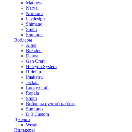
Madness
Narval
Norikura
Pazdesign
Shimano
Smith
Sumlures
Воблеры
Aims
Breaden
Daiwa
Gan Craft
Halcyon System
HideUp
Imakatsu
Jackall
Lucky Craft
Rapala
Smith
Воблеры ручной работы
Sumlures
D-3 Custom
Джерки
Westin
Пилькеры