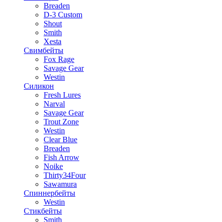
Breaden
D-3 Custom
Shout
Smith
Xesta
Свимбейты
Fox Rage
Savage Gear
Westin
Силикон
Fresh Lures
Narval
Savage Gear
Trout Zone
Westin
Clear Blue
Breaden
Fish Arrow
Noike
Thirty34Four
Sawamura
Спиннербейты
Westin
Стикбейты
Smith