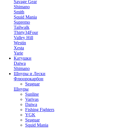
Savage Gear
Shimano
Smith
Squid Mania
Supremo
Tailwalk
Thirty34Four
Valley Hill
Westin
Xesta
Yarie
Катушки
Daiwa
Shimano
Шнуры и Лески
Флюорокарбон
Seaguar
Шнуры
Sunline
Varivas
Daiwa
Fishing Fighters
YGK
Seaguar
Squid Mania