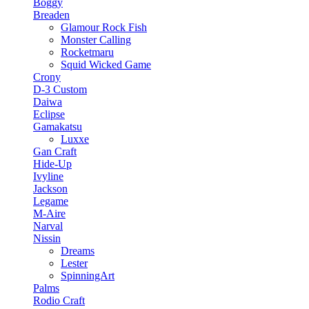
Boggy
Breaden
Glamour Rock Fish
Monster Calling
Rocketmaru
Squid Wicked Game
Crony
D-3 Custom
Daiwa
Eclipse
Gamakatsu
Luxxe
Gan Craft
Hide-Up
Ivyline
Jackson
Legame
M-Aire
Narval
Nissin
Dreams
Lester
SpinningArt
Palms
Rodio Craft