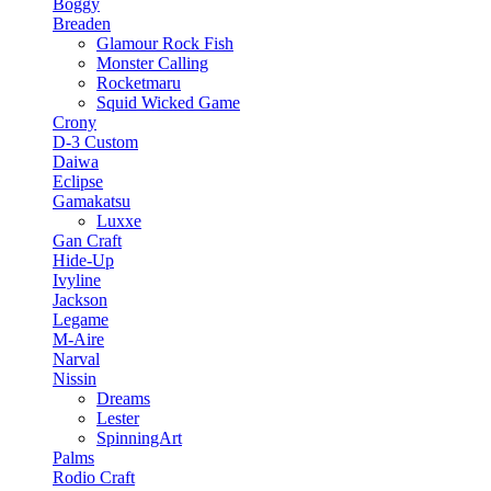
Boggy
Breaden
Glamour Rock Fish
Monster Calling
Rocketmaru
Squid Wicked Game
Crony
D-3 Custom
Daiwa
Eclipse
Gamakatsu
Luxxe
Gan Craft
Hide-Up
Ivyline
Jackson
Legame
M-Aire
Narval
Nissin
Dreams
Lester
SpinningArt
Palms
Rodio Craft