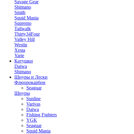
Savage Gear
Shimano
Smith
Squid Mania
Supremo
Tailwalk
Thirty34Four
Valley Hill
Westin
Xesta
Yarie
Катушки
Daiwa
Shimano
Шнуры и Лески
Флюорокарбон
Seaguar
Шнуры
Sunline
Varivas
Daiwa
Fishing Fighters
YGK
Seaguar
Squid Mania