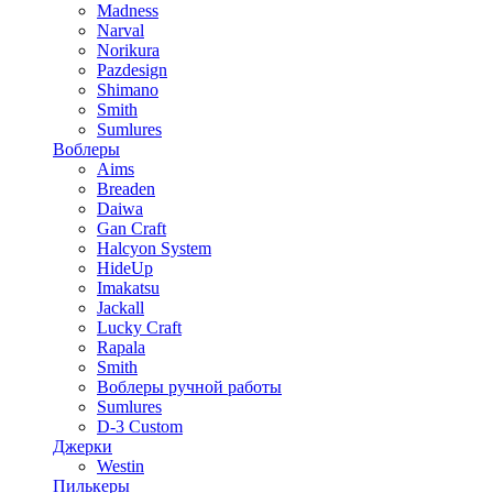
Madness
Narval
Norikura
Pazdesign
Shimano
Smith
Sumlures
Воблеры
Aims
Breaden
Daiwa
Gan Craft
Halcyon System
HideUp
Imakatsu
Jackall
Lucky Craft
Rapala
Smith
Воблеры ручной работы
Sumlures
D-3 Custom
Джерки
Westin
Пилькеры