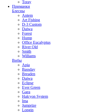
Toray
Приманки
Блесны
Antem
Art Fishing
D-3 Custom
Daiwa
Forest
Hump
Office Eucalyptus
River Old
Smith
Williams
Вибы
Apia
Bassday
Breaden
Daiwa
Eclipse
Ever Green
Gaea
Halcyon System
Ima
Jumprize
Longin