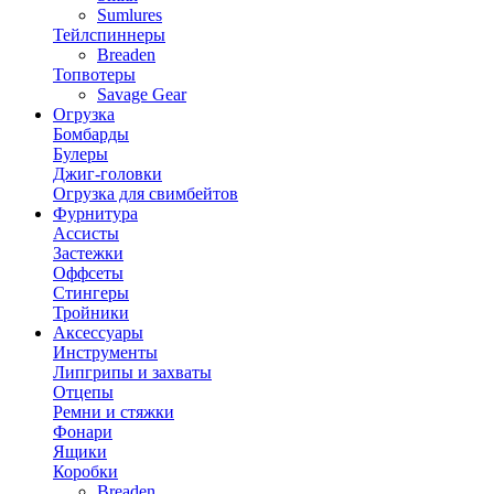
Sumlures
Тейлспиннеры
Breaden
Топвотеры
Savage Gear
Огрузка
Бомбарды
Булеры
Джиг-головки
Огрузка для свимбейтов
Фурнитура
Ассисты
Застежки
Оффсеты
Стингеры
Тройники
Аксессуары
Инструменты
Липгрипы и захваты
Отцепы
Ремни и стяжки
Фонари
Ящики
Коробки
Breaden