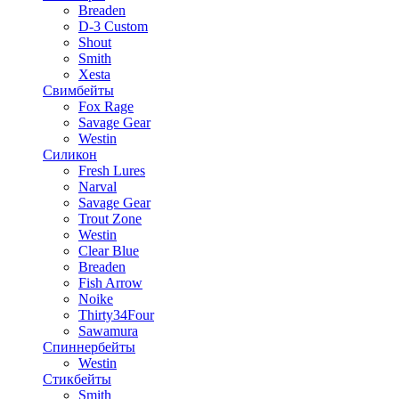
Breaden
D-3 Custom
Shout
Smith
Xesta
Свимбейты
Fox Rage
Savage Gear
Westin
Силикон
Fresh Lures
Narval
Savage Gear
Trout Zone
Westin
Clear Blue
Breaden
Fish Arrow
Noike
Thirty34Four
Sawamura
Спиннербейты
Westin
Стикбейты
Smith