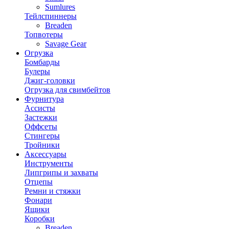
Sumlures
Тейлспиннеры
Breaden
Топвотеры
Savage Gear
Огрузка
Бомбарды
Булеры
Джиг-головки
Огрузка для свимбейтов
Фурнитура
Ассисты
Застежки
Оффсеты
Стингеры
Тройники
Аксессуары
Инструменты
Липгрипы и захваты
Отцепы
Ремни и стяжки
Фонари
Ящики
Коробки
Breaden