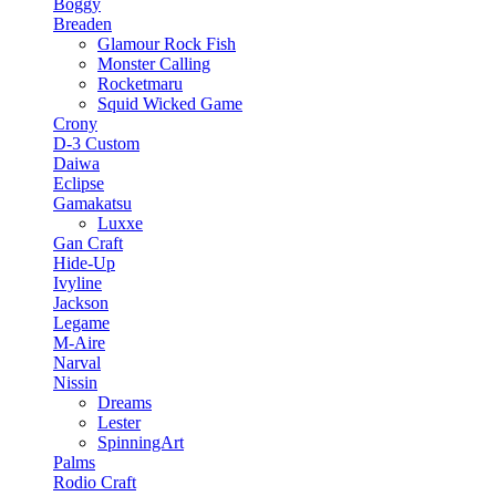
Boggy
Breaden
Glamour Rock Fish
Monster Calling
Rocketmaru
Squid Wicked Game
Crony
D-3 Custom
Daiwa
Eclipse
Gamakatsu
Luxxe
Gan Craft
Hide-Up
Ivyline
Jackson
Legame
M-Aire
Narval
Nissin
Dreams
Lester
SpinningArt
Palms
Rodio Craft