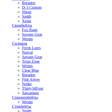
Breaden
D-3 Custom
Shout
Smith
Xesta
Свимбейты
Fox Rage
Savage Gear
Westin
Силикон
Fresh Lures
Narval
Savage Gear
Trout Zone
Westin
Clear Blue
Breaden
Fish Arrow
Noike
Thirty34Four
Sawamura
Спиннербейты
Westin
Стикбейты
Smith