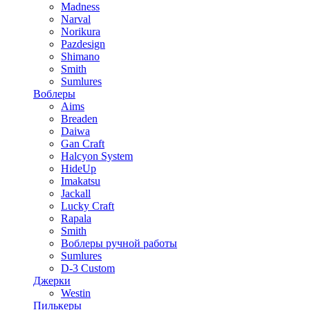
Madness
Narval
Norikura
Pazdesign
Shimano
Smith
Sumlures
Воблеры
Aims
Breaden
Daiwa
Gan Craft
Halcyon System
HideUp
Imakatsu
Jackall
Lucky Craft
Rapala
Smith
Воблеры ручной работы
Sumlures
D-3 Custom
Джерки
Westin
Пилькеры