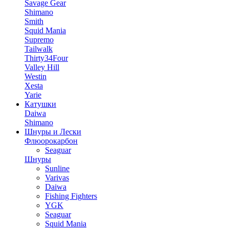
Savage Gear
Shimano
Smith
Squid Mania
Supremo
Tailwalk
Thirty34Four
Valley Hill
Westin
Xesta
Yarie
Катушки
Daiwa
Shimano
Шнуры и Лески
Флюорокарбон
Seaguar
Шнуры
Sunline
Varivas
Daiwa
Fishing Fighters
YGK
Seaguar
Squid Mania