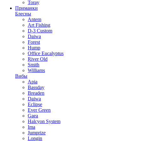
Toray
Приманки
Блесны
Antem
Art Fishing
D-3 Custom
Daiwa
Forest
Hump
Office Eucalyptus
River Old
Smith
Williams
Вибы
Apia
Bassday
Breaden
Daiwa
Eclipse
Ever Green
Gaea
Halcyon System
Ima
Jumprize
Longin