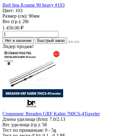
Виб Ima Koume 90 heavy #103
Цвет:
103
Размер (см):
90мм
Вес (гр.):
28г
1 450.00 ₽
Нет в наличии
Быстрый заказ
Лидер продаж!
Спиннинг Breaden GRF Kabin 700CS-4Traveler
Длина удилища (ft/m):
7.0/2.13
Вес удилища (гр.):
58
Тест по приманкам:
0 - 5g
Тест по леске (Lb):
0.1 - 0.3 PE