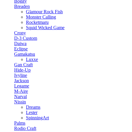
Boggy
Breaden
Glamour Rock Fish
Monster Calling
Rocketmaru
Squid Wicked Game
Crony
D-3 Custom
Daiwa
Eclipse
Gamakatsu
Luxxe
Gan Craft
Hide-Up
Ivyline
Jackson
Legame
M-Aire
Narval
Nissin
Dreams
Lester
SpinningArt
Palms
Rodio Craft