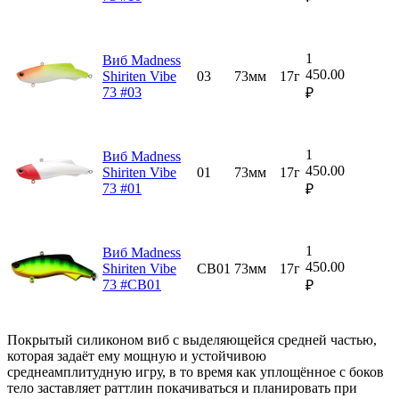
1
Виб Madness
450.00
Shiriten Vibe
03
73мм
17г
73 #03
₽
1
Виб Madness
450.00
Shiriten Vibe
01
73мм
17г
73 #01
₽
1
Виб Madness
450.00
Shiriten Vibe
CB01
73мм
17г
73 #CB01
₽
Покрытый силиконом виб с выделяющейся средней частью,
которая задаёт ему мощную и устойчивою
среднеамплитудную игру, в то время как уплощённое с боков
тело заставляет раттлин покачиваться и планировать при