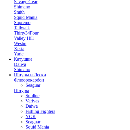
Savage Gear
Shimano
Smith
Squid Mania
Supremo
Tailwalk
Thirty34Four
Valley Hill
Westin
Xesta
Yarie
Катушки
Daiwa
Shimano
Шнуры и Лески
Флюорокарбон
Seaguar
Шнуры
Sunline
Varivas
Daiwa
Fishing Fighters
YGK
Seaguar
Squid Mania