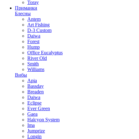
Toray
Приманки
Блесны
Antem
Art Fishing
D-3 Custom
Daiwa
Forest
Hump
Office Eucalyptus
River Old
Smith
Williams
Вибы
Apia
Bassday
Breaden
Daiwa
Eclipse
Ever Green
Gaea
Halcyon System
Ima
Jumprize
Longin