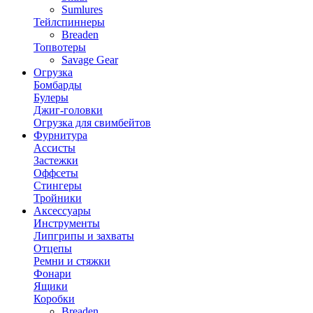
Sumlures
Тейлспиннеры
Breaden
Топвотеры
Savage Gear
Огрузка
Бомбарды
Булеры
Джиг-головки
Огрузка для свимбейтов
Фурнитура
Ассисты
Застежки
Оффсеты
Стингеры
Тройники
Аксессуары
Инструменты
Липгрипы и захваты
Отцепы
Ремни и стяжки
Фонари
Ящики
Коробки
Breaden