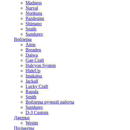
Madness
Narval
Norikura
Pazdesign
Shimano
Smith
Sumlures
Воблеры
Aims
Breaden
Daiwa
Gan Craft
Halcyon System
HideUp
Imakatsu
Jackall
Lucky Craft
Rapala
Smith
Воблеры ручной работы
Sumlures
D-3 Custom
Джерки
Westin
Пилькеры