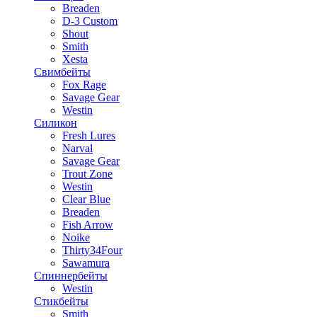
Breaden
D-3 Custom
Shout
Smith
Xesta
Свимбейты
Fox Rage
Savage Gear
Westin
Силикон
Fresh Lures
Narval
Savage Gear
Trout Zone
Westin
Clear Blue
Breaden
Fish Arrow
Noike
Thirty34Four
Sawamura
Спиннербейты
Westin
Стикбейты
Smith