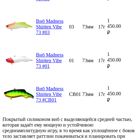
1
Виб Madness
450.00
Shiriten Vibe
03
73мм
17г
73 #03
₽
1
Виб Madness
450.00
Shiriten Vibe
01
73мм
17г
73 #01
₽
1
Виб Madness
450.00
Shiriten Vibe
CB01
73мм
17г
73 #CB01
₽
Покрытый силиконом виб с выделяющейся средней частью,
которая задаёт ему мощную и устойчивою
среднеамплитудную игру, в то время как уплощённое с боков
тело заставляет раттлин покачиваться и планировать при