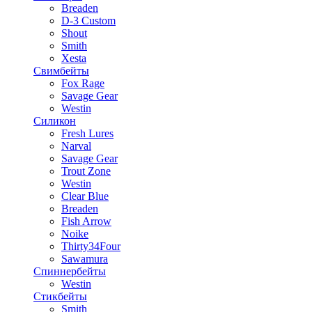
Breaden
D-3 Custom
Shout
Smith
Xesta
Свимбейты
Fox Rage
Savage Gear
Westin
Силикон
Fresh Lures
Narval
Savage Gear
Trout Zone
Westin
Clear Blue
Breaden
Fish Arrow
Noike
Thirty34Four
Sawamura
Спиннербейты
Westin
Стикбейты
Smith