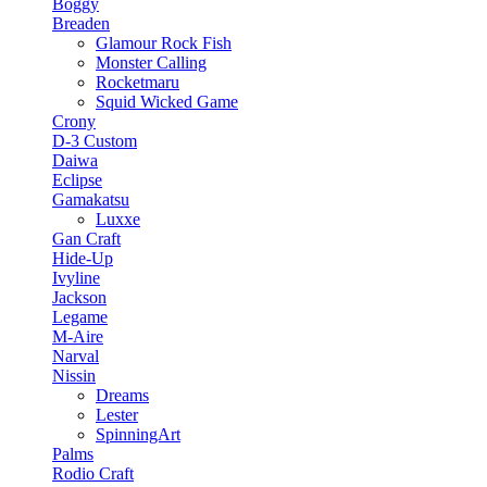
Boggy
Breaden
Glamour Rock Fish
Monster Calling
Rocketmaru
Squid Wicked Game
Crony
D-3 Custom
Daiwa
Eclipse
Gamakatsu
Luxxe
Gan Craft
Hide-Up
Ivyline
Jackson
Legame
M-Aire
Narval
Nissin
Dreams
Lester
SpinningArt
Palms
Rodio Craft