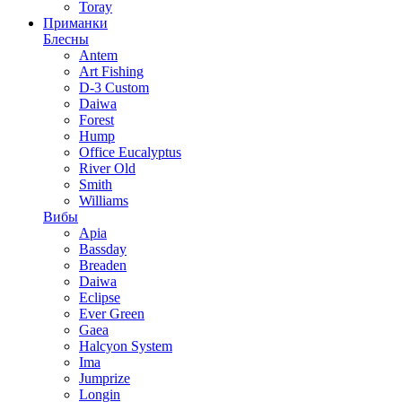
Toray
Приманки
Блесны
Antem
Art Fishing
D-3 Custom
Daiwa
Forest
Hump
Office Eucalyptus
River Old
Smith
Williams
Вибы
Apia
Bassday
Breaden
Daiwa
Eclipse
Ever Green
Gaea
Halcyon System
Ima
Jumprize
Longin