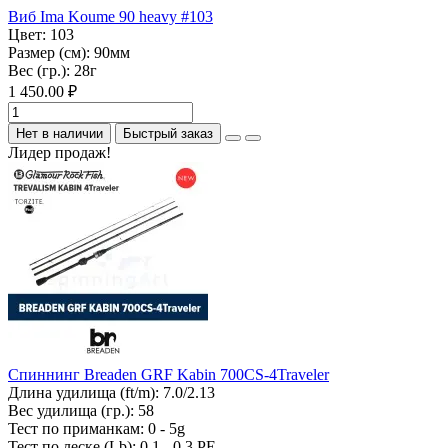
Виб Ima Koume 90 heavy #103
Цвет:
103
Размер (см):
90мм
Вес (гр.):
28г
1 450.00 ₽
Нет в наличии
Быстрый заказ
Лидер продаж!
Спиннинг Breaden GRF Kabin 700CS-4Traveler
Длина удилища (ft/m):
7.0/2.13
Вес удилища (гр.):
58
Тест по приманкам:
0 - 5g
Тест по леске (Lb):
0.1 - 0.3 PE