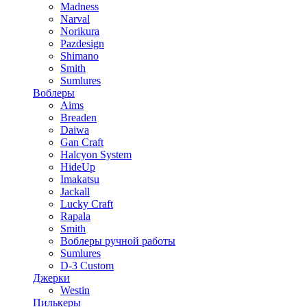
Madness
Narval
Norikura
Pazdesign
Shimano
Smith
Sumlures
Воблеры
Aims
Breaden
Daiwa
Gan Craft
Halcyon System
HideUp
Imakatsu
Jackall
Lucky Craft
Rapala
Smith
Воблеры ручной работы
Sumlures
D-3 Custom
Джерки
Westin
Пилькеры