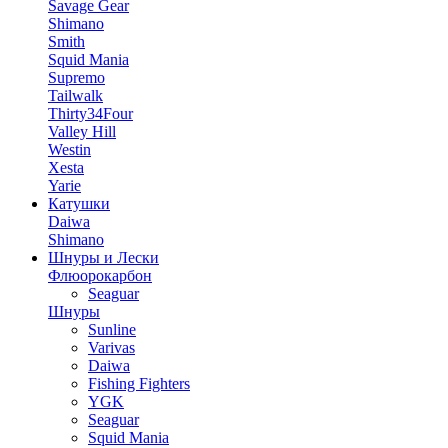
Savage Gear
Shimano
Smith
Squid Mania
Supremo
Tailwalk
Thirty34Four
Valley Hill
Westin
Xesta
Yarie
Катушки
Daiwa
Shimano
Шнуры и Лески
Флюорокарбон
Seaguar
Шнуры
Sunline
Varivas
Daiwa
Fishing Fighters
YGK
Seaguar
Squid Mania