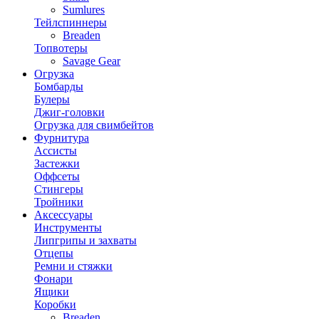
Sumlures
Тейлспиннеры
Breaden
Топвотеры
Savage Gear
Огрузка
Бомбарды
Булеры
Джиг-головки
Огрузка для свимбейтов
Фурнитура
Ассисты
Застежки
Оффсеты
Стингеры
Тройники
Аксессуары
Инструменты
Липгрипы и захваты
Отцепы
Ремни и стяжки
Фонари
Ящики
Коробки
Breaden