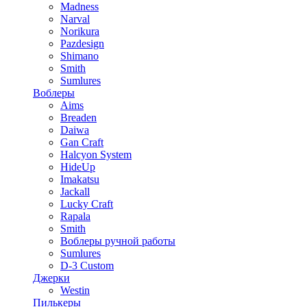
Madness
Narval
Norikura
Pazdesign
Shimano
Smith
Sumlures
Воблеры
Aims
Breaden
Daiwa
Gan Craft
Halcyon System
HideUp
Imakatsu
Jackall
Lucky Craft
Rapala
Smith
Воблеры ручной работы
Sumlures
D-3 Custom
Джерки
Westin
Пилькеры