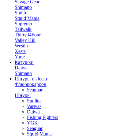
Savage Gear
Shimano
Smith
Squid Mania
Supremo
Tailwalk
Thirty34Four
Valley Hill
Westin
Xesta
Yarie
Катушки
Daiwa
Shimano
Шнуры и Лески
Флюорокарбон
Seaguar
Шнуры
Sunline
Varivas
Daiwa
Fishing Fighters
YGK
Seaguar
Squid Mania