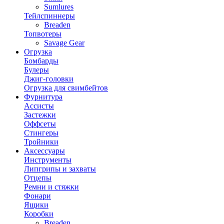
Sumlures
Тейлспиннеры
Breaden
Топвотеры
Savage Gear
Огрузка
Бомбарды
Булеры
Джиг-головки
Огрузка для свимбейтов
Фурнитура
Ассисты
Застежки
Оффсеты
Стингеры
Тройники
Аксессуары
Инструменты
Липгрипы и захваты
Отцепы
Ремни и стяжки
Фонари
Ящики
Коробки
Breaden