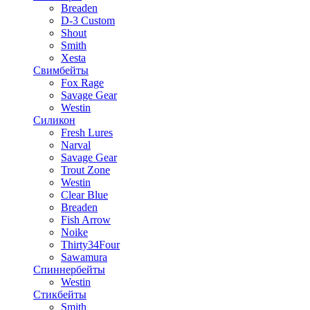
Breaden
D-3 Custom
Shout
Smith
Xesta
Свимбейты
Fox Rage
Savage Gear
Westin
Силикон
Fresh Lures
Narval
Savage Gear
Trout Zone
Westin
Clear Blue
Breaden
Fish Arrow
Noike
Thirty34Four
Sawamura
Спиннербейты
Westin
Стикбейты
Smith