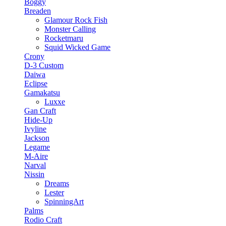
Boggy
Breaden
Glamour Rock Fish
Monster Calling
Rocketmaru
Squid Wicked Game
Crony
D-3 Custom
Daiwa
Eclipse
Gamakatsu
Luxxe
Gan Craft
Hide-Up
Ivyline
Jackson
Legame
M-Aire
Narval
Nissin
Dreams
Lester
SpinningArt
Palms
Rodio Craft