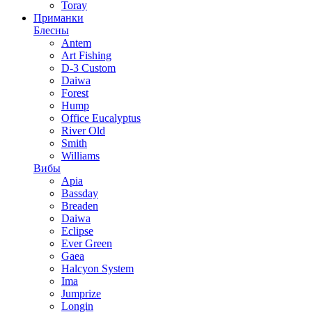
Toray
Приманки
Блесны
Antem
Art Fishing
D-3 Custom
Daiwa
Forest
Hump
Office Eucalyptus
River Old
Smith
Williams
Вибы
Apia
Bassday
Breaden
Daiwa
Eclipse
Ever Green
Gaea
Halcyon System
Ima
Jumprize
Longin