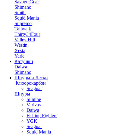
Savage Gear
Shimano
Smith
Squid Mania
Supremo
Tailwalk
Thirty34Four
Valley Hill
Westin
Xesta
Yarie
Катушки
Daiwa
Shimano
Шнуры и Лески
Флюорокарбон
Seaguar
Шнуры
Sunline
Varivas
Daiwa
Fishing Fighters
YGK
Seaguar
Squid Mania