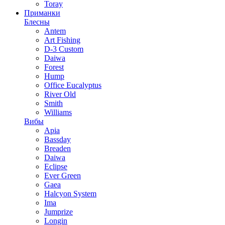
Toray
Приманки
Блесны
Antem
Art Fishing
D-3 Custom
Daiwa
Forest
Hump
Office Eucalyptus
River Old
Smith
Williams
Вибы
Apia
Bassday
Breaden
Daiwa
Eclipse
Ever Green
Gaea
Halcyon System
Ima
Jumprize
Longin