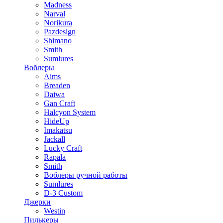
Madness
Narval
Norikura
Pazdesign
Shimano
Smith
Sumlures
Воблеры
Aims
Breaden
Daiwa
Gan Craft
Halcyon System
HideUp
Imakatsu
Jackall
Lucky Craft
Rapala
Smith
Воблеры ручной работы
Sumlures
D-3 Custom
Джерки
Westin
Пилькеры