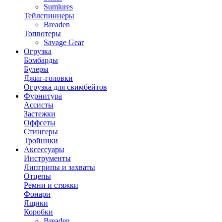
Sumlures
Тейлспиннеры
Breaden
Топвотеры
Savage Gear
Огрузка
Бомбарды
Булеры
Джиг-головки
Огрузка для свимбейтов
Фурнитура
Ассисты
Застежки
Оффсеты
Стингеры
Тройники
Аксессуары
Инструменты
Липгрипы и захваты
Отцепы
Ремни и стяжки
Фонари
Ящики
Коробки
Breaden