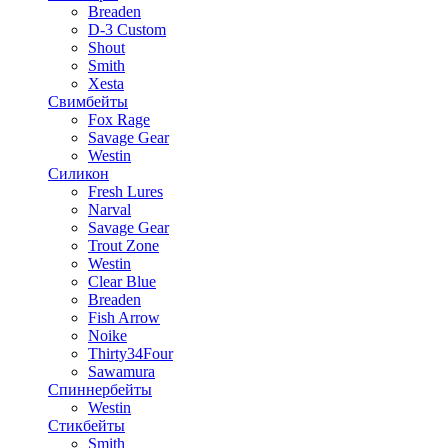
Breaden
D-3 Custom
Shout
Smith
Xesta
Свимбейты
Fox Rage
Savage Gear
Westin
Силикон
Fresh Lures
Narval
Savage Gear
Trout Zone
Westin
Clear Blue
Breaden
Fish Arrow
Noike
Thirty34Four
Sawamura
Спиннербейты
Westin
Стикбейты
Smith