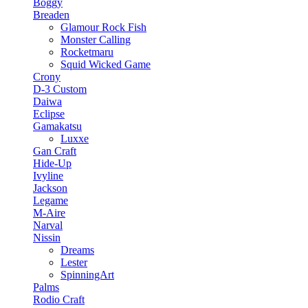
Boggy
Breaden
Glamour Rock Fish
Monster Calling
Rocketmaru
Squid Wicked Game
Crony
D-3 Custom
Daiwa
Eclipse
Gamakatsu
Luxxe
Gan Craft
Hide-Up
Ivyline
Jackson
Legame
M-Aire
Narval
Nissin
Dreams
Lester
SpinningArt
Palms
Rodio Craft