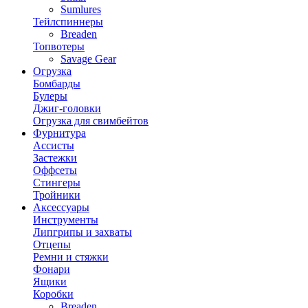
Sumlures
Тейлспиннеры
Breaden
Топвотеры
Savage Gear
Огрузка
Бомбарды
Булеры
Джиг-головки
Огрузка для свимбейтов
Фурнитура
Ассисты
Застежки
Оффсеты
Стингеры
Тройники
Аксессуары
Инструменты
Липгрипы и захваты
Отцепы
Ремни и стяжки
Фонари
Ящики
Коробки
Breaden