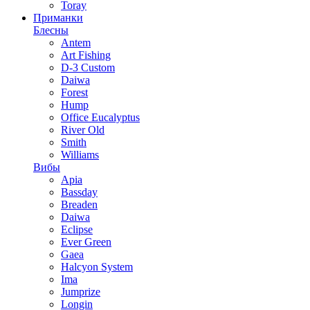
Toray
Приманки
Блесны
Antem
Art Fishing
D-3 Custom
Daiwa
Forest
Hump
Office Eucalyptus
River Old
Smith
Williams
Вибы
Apia
Bassday
Breaden
Daiwa
Eclipse
Ever Green
Gaea
Halcyon System
Ima
Jumprize
Longin