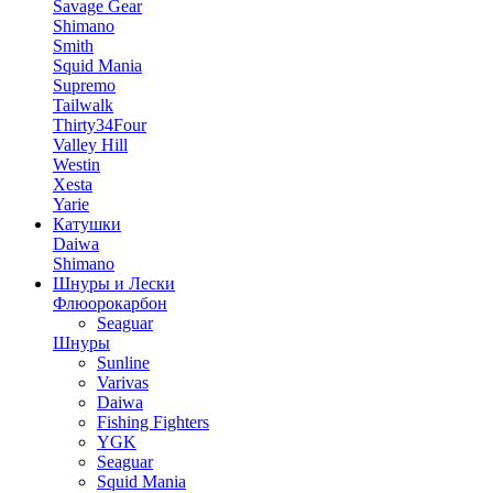
Savage Gear
Shimano
Smith
Squid Mania
Supremo
Tailwalk
Thirty34Four
Valley Hill
Westin
Xesta
Yarie
Катушки
Daiwa
Shimano
Шнуры и Лески
Флюорокарбон
Seaguar
Шнуры
Sunline
Varivas
Daiwa
Fishing Fighters
YGK
Seaguar
Squid Mania