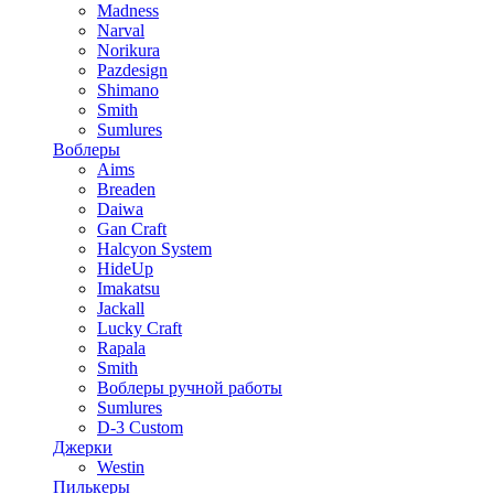
Madness
Narval
Norikura
Pazdesign
Shimano
Smith
Sumlures
Воблеры
Aims
Breaden
Daiwa
Gan Craft
Halcyon System
HideUp
Imakatsu
Jackall
Lucky Craft
Rapala
Smith
Воблеры ручной работы
Sumlures
D-3 Custom
Джерки
Westin
Пилькеры