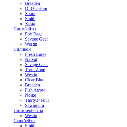
Breaden
D-3 Custom
Shout
Smith
Xesta
Свимбейты
Fox Rage
Savage Gear
Westin
Силикон
Fresh Lures
Narval
Savage Gear
Trout Zone
Westin
Clear Blue
Breaden
Fish Arrow
Noike
Thirty34Four
Sawamura
Спиннербейты
Westin
Стикбейты
Smith