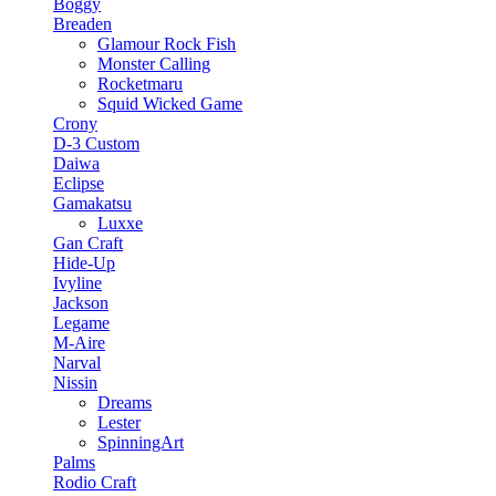
Boggy
Breaden
Glamour Rock Fish
Monster Calling
Rocketmaru
Squid Wicked Game
Crony
D-3 Custom
Daiwa
Eclipse
Gamakatsu
Luxxe
Gan Craft
Hide-Up
Ivyline
Jackson
Legame
M-Aire
Narval
Nissin
Dreams
Lester
SpinningArt
Palms
Rodio Craft