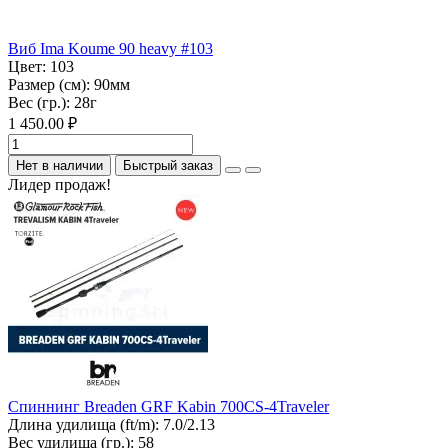
Виб Ima Koume 90 heavy #103
Цвет:
103
Размер (см):
90мм
Вес (гр.):
28г
1 450.00 ₽
Нет в наличии
Быстрый заказ
Лидер продаж!
Спиннинг Breaden GRF Kabin 700CS-4Traveler
Длина удилища (ft/m):
7.0/2.13
Вес удилища (гр.):
58