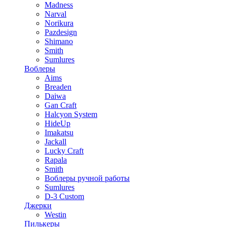
Madness
Narval
Norikura
Pazdesign
Shimano
Smith
Sumlures
Воблеры
Aims
Breaden
Daiwa
Gan Craft
Halcyon System
HideUp
Imakatsu
Jackall
Lucky Craft
Rapala
Smith
Воблеры ручной работы
Sumlures
D-3 Custom
Джерки
Westin
Пилькеры