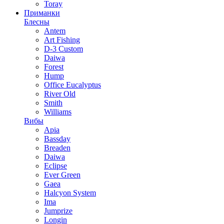
Toray
Приманки
Блесны
Antem
Art Fishing
D-3 Custom
Daiwa
Forest
Hump
Office Eucalyptus
River Old
Smith
Williams
Вибы
Apia
Bassday
Breaden
Daiwa
Eclipse
Ever Green
Gaea
Halcyon System
Ima
Jumprize
Longin