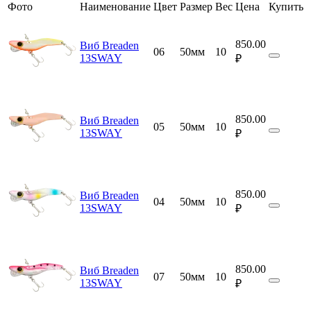
Фото
Наименование
Цвет
Размер
Вес
Цена
Купить
850.00
Виб Breaden
06
50мм
10
13SWAY
₽
850.00
Виб Breaden
05
50мм
10
13SWAY
₽
850.00
Виб Breaden
04
50мм
10
13SWAY
₽
850.00
Виб Breaden
07
50мм
10
13SWAY
₽