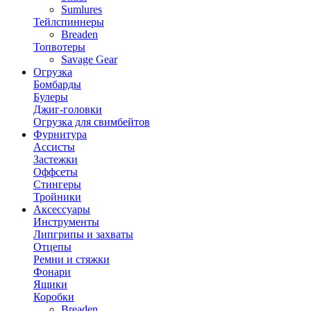
Sumlures
Тейлспиннеры
Breaden
Топвотеры
Savage Gear
Огрузка
Бомбарды
Булеры
Джиг-головки
Огрузка для свимбейтов
Фурнитура
Ассисты
Застежки
Оффсеты
Стингеры
Тройники
Аксессуары
Инструменты
Липгрипы и захваты
Отцепы
Ремни и стяжки
Фонари
Ящики
Коробки
Breaden