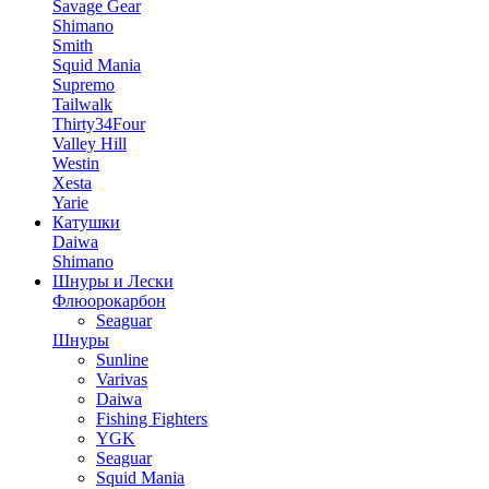
Savage Gear
Shimano
Smith
Squid Mania
Supremo
Tailwalk
Thirty34Four
Valley Hill
Westin
Xesta
Yarie
Катушки
Daiwa
Shimano
Шнуры и Лески
Флюорокарбон
Seaguar
Шнуры
Sunline
Varivas
Daiwa
Fishing Fighters
YGK
Seaguar
Squid Mania