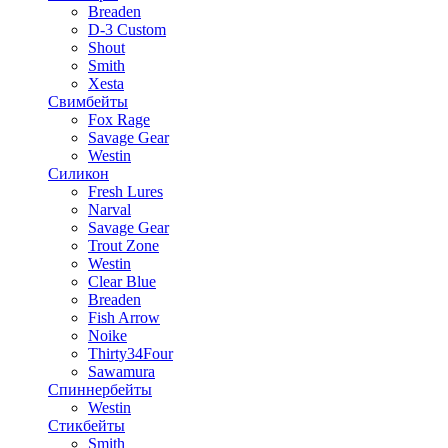
Breaden
D-3 Custom
Shout
Smith
Xesta
Свимбейты
Fox Rage
Savage Gear
Westin
Силикон
Fresh Lures
Narval
Savage Gear
Trout Zone
Westin
Clear Blue
Breaden
Fish Arrow
Noike
Thirty34Four
Sawamura
Спиннербейты
Westin
Стикбейты
Smith