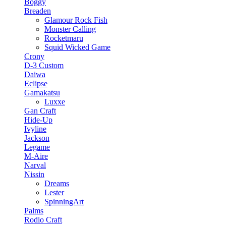
Boggy
Breaden
Glamour Rock Fish
Monster Calling
Rocketmaru
Squid Wicked Game
Crony
D-3 Custom
Daiwa
Eclipse
Gamakatsu
Luxxe
Gan Craft
Hide-Up
Ivyline
Jackson
Legame
M-Aire
Narval
Nissin
Dreams
Lester
SpinningArt
Palms
Rodio Craft