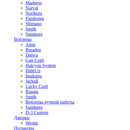
Madness
Narval
Norikura
Pazdesign
Shimano
Smith
Sumlures
Воблеры
Aims
Breaden
Daiwa
Gan Craft
Halcyon System
HideUp
Imakatsu
Jackall
Lucky Craft
Rapala
Smith
Воблеры ручной работы
Sumlures
D-3 Custom
Джерки
Westin
Пилькеры