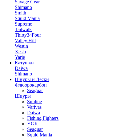
Savage Gear
Shimano
Smith
Squid Mania
Supremo
Tailwalk
Thirty34Four
Valley Hill
Westin
Xesta
Yarie
Катушки
Daiwa
Shimano
Шнуры и Лески
Флюорокарбон
Seaguar
Шнуры
Sunline
Varivas
Daiwa
Fishing Fighters
YGK
Seaguar
Squid Mania