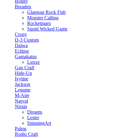
Boggy
Breaden
Glamour Rock Fish
Monster Calling
Rocketmaru
Squid Wicked Game
Crony
D-3 Custom
Daiwa
Eclipse
Gamakatsu
Luxxe
Gan Craft
Hide-Up
Ivyline
Jackson
Legame
M-Aire
Narval
Nissin
Dreams
Lester
SpinningArt
Palms
Rodio Craft