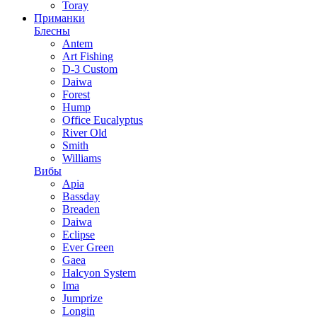
Toray
Приманки
Блесны
Antem
Art Fishing
D-3 Custom
Daiwa
Forest
Hump
Office Eucalyptus
River Old
Smith
Williams
Вибы
Apia
Bassday
Breaden
Daiwa
Eclipse
Ever Green
Gaea
Halcyon System
Ima
Jumprize
Longin