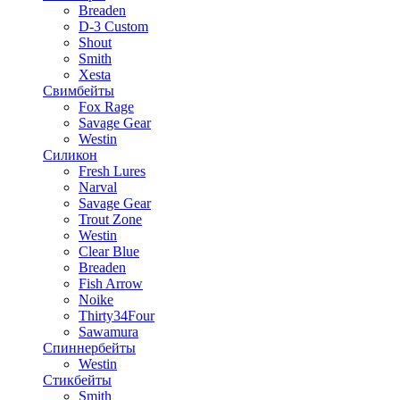
Breaden
D-3 Custom
Shout
Smith
Xesta
Свимбейты
Fox Rage
Savage Gear
Westin
Силикон
Fresh Lures
Narval
Savage Gear
Trout Zone
Westin
Clear Blue
Breaden
Fish Arrow
Noike
Thirty34Four
Sawamura
Спиннербейты
Westin
Стикбейты
Smith