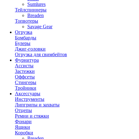
Sumlures
Тейлспиннеры
Breaden
Топвотеры
Savage Gear
Огрузка
Бомбарды
Булеры
Джиг-головки
Огрузка для свимбейтов
Фурнитура
Ассисты
Застежки
Оффсеты
Стингеры
Тройники
Аксессуары
Инструменты
Липгрипы и захваты
Отцепы
Ремни и стяжки
Фонари
Ящики
Коробки
Breaden